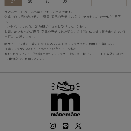
27
28
29
30
当店は土・日・祝日は休業とさせていただきます。
休業中のお問い合わせのお返事、商品の発送はお受けできませんので十分ご注意下さ
い。
オンラインショップは、24時間ご注文をお受けしております。
お問い合わせへのご返答・商品の発送は休み明けより順次対応させて頂きますので、何
卒宜しくお願いします。
本サイトを快適にご覧いただくために、以下のブラウザでのご利用を推奨します。
推奨ブラウザ：Google Chrome / Safari / Firefox
なお、セキュリティー的な観点から、ブラウザーやOSの自動アップデートを有効に設定し
て、最新版をご利用ください。