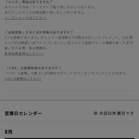
「メンズ」商品はありますか？
本サイトでのみ、メンズサイズ取り扱いを行っております。
またキッズサイズは現在取り扱いをしておりません。
メンズシューズはこちら>>
「会員登録」すると何か特典はありますか？
4つの特典があります。①メンバー登録時に500円分のポイントプレゼント。②お買
い上げ100円毎に3ポイントプレゼント。③メルマガ登録でセール情報を早く入手可
能。④入会費、年会費無料。
新規会員登録はこちら>>
「LINE」の登録特典はありますか？
「LINE ID連携」で最大1,300円分のポイントやクーポンがプレゼントされます。
LINEID連携はこちら>>
営業日カレンダー
■
の日は休業日です
8月