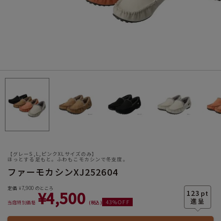
サイズ
ヒールの高さ
【グレーS,L,ピンクXLサイズのみ】
ほっとする足もと。ふわもこモカシンで冬支度。
ファーモカシンXJ252604
絞り込んで検索する
7,900
定価
のところ
¥
¥
4,500
123
pt
43
%OFF
当店特別価格
税込