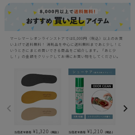
S(23.0cm)
カートに入れる
残りわずか
M(23.5cm)
—
在庫切れ
マーレマーレオンラインストアでは8,000円（税込）以上のお買
い上げで送料無料！ 消耗品を中心に送料無料まであと少し！と
カートに入れる
L(24.0cm)
いうときにまとめ買いできる商品をご紹介します。「あと少
し！」の金額をクリックしてお得にお買い物をしてください。
LL(24.5cm)
—
在庫切れ
XL(25.0cm)
—
在庫切れ
ピンク
¥
1,320
¥
1,210
S(23.0cm)
当店通常価格
税込
当店通常価格
税込
当店通常
—