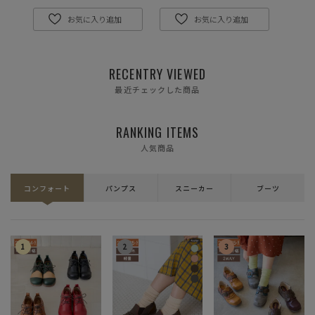
在庫切れ
お気に入り追加
お気に入り追加
M(23.5cm)
—
在庫切れ
RECENTRY VIEWED
L(24.0cm)
—
在庫切れ
最近チェックした商品
LL(24.5cm)
—
在庫切れ
RANKING ITEMS
人気商品
XL(25.0cm)
カートに入れる
残りわずか
コンフォート
パンプス
スニーカー
ブーツ