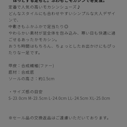
ほっとする足もと。ふわもこモカシンで冬支度。
定番で人気の高いモカシンシューズ♪
どんなスタイルにも合わせやすいシンプルな大人デザイ
ンで、
中敷きもふかふかで足当たり◎
S(23.0cm)
—
在庫切れ
やわらかい素材が足全体を包み込み、寒い日も快適に過
ごせるあったかモカシン。
M(23.5cm)
—
おうち時間はもちろん、ちょっとしたお出かけにもぴっ
在庫切れ
たりな一足です。
L(24.0cm)
—
在庫切れ
甲皮：合成繊維(ファー)
底材：合成底
LL(24.5cm)
—
ソールの高さ：約1.5cm
在庫切れ
・サイズ感の目安
XL(25.0cm)
—
在庫切れ
S-23.0cm M-23.5cm L-24.0cm LL-24.5cm XL-25.0cm
ブラック
※セール品の交換返品はご遠慮いただいております。