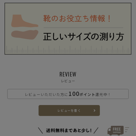
S(23.0cm)
—
在庫切れ
M(23.5cm)
—
在庫切れ
L(24.0cm)
—
在庫切れ
LL(24.5cm)
REVIEW
—
在庫切れ
レビュー
XL(25.0cm)
—
100
在庫切れ
レビューいただいた方に
ポイント
還元中！
グレー
レビューを書く