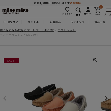
商品を探す
合計8,000円（税込）以上で
送料無料
0
メニ
EC限定商品
サンダル
新着商品
ランキング
商品一覧
人気ワード
#コンフォート
#パンプス
#スニーカー
#ブーツ
痛くならない靴ならマーレマーレHOME
アウトレット
ファーモカシンXJ252604
タイプ
カテゴリー
SALE!
特徴
ブランド
カラー