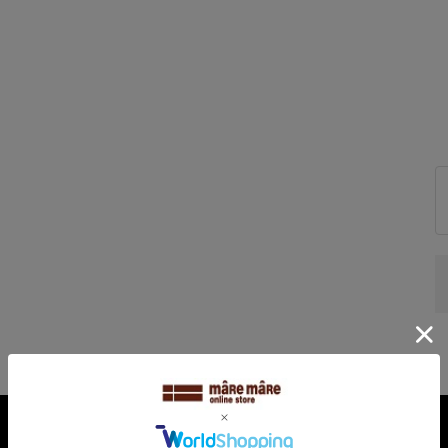
合成皮革
VA+TPR（滑り止め）
3.0cm
ズ感の目安
cm～23.0cm M-23.0cm～23.5cm L-24.0cm～24.5cm LL-
～25.0cm 3L-25.0cm～25.5cm
aeroは
ン性と軽量をMIXしたシリーズです。
素足で履いているような履き心地で気持ちも心も軽やか
ル品の交換返品はご遠慮いただいております。