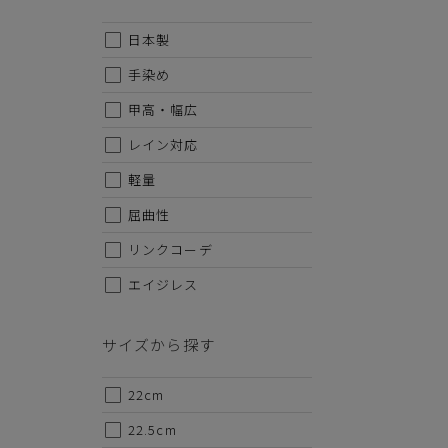
【サマ
日本製
大人カ
手染め
生活防
甲高・幅広
足です
レイン対応
履き口
脱ぎ履
軽量
忙しい
す。
屈曲性
リンクコーデ
シンプ
コーデ
エイジレス
ントを
デイリ
サイズから探す
です!!
22cm
※生活
ん。
22.5cm
また防