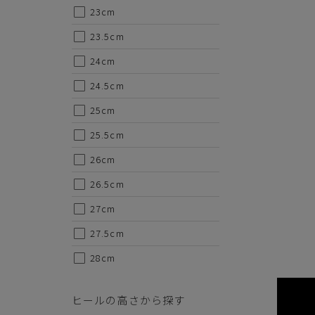
23cm
ます。
23.5cm
甲皮：
24cm
底材：E
ソール：
24.5cm
25cm
・サイ
S-22.5
25.5cm
24.5cm
26cm
maRe 
26.5cm
デザイ
まるで
27cm
に！
27.5cm
※セー
28cm
ヒールの高さから探す