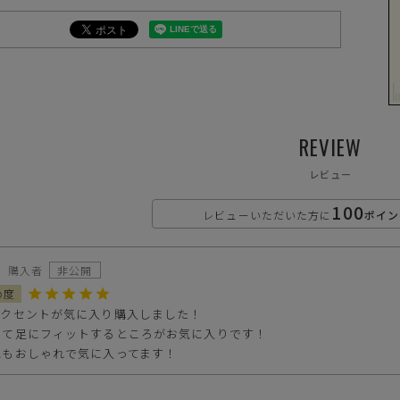
※
づ
遠慮願います。
に相違が生じる場合があります。予めご了承下さい。
REVIEW
下さい。お使いになりたい場合はお問い合せよりご連絡下さい。
ます。予めご了承下さい。
レビュー
が異なります
100
レビューいただいた方に
ポイン
購入者
非公開
クセントが気に入り購入しました！

くて足にフィットするところがお気に入りです！

色もおしゃれで気に入ってます！