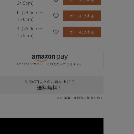
密度高反発材＋3mmEVA
24.5cm)
LL(24.5cm～
靴底
EVA+TPR
カートに入れる
25.0cm)
生産国
中国
3L(25.0cm～
カートに入れる
25.5cm)
Amazonアカウントでお支払いができます。
8,000円以上のお買い上げで
送料無料！
※北海道・沖縄等の離島を除く