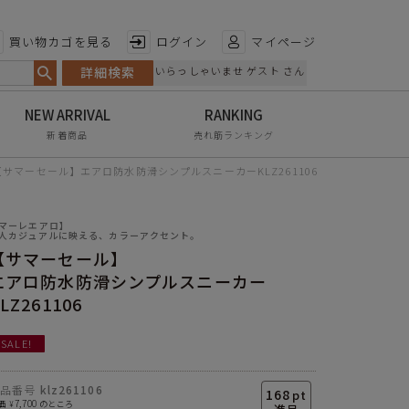
特徴から探す
買い物カゴを見る
ログイン
マイページ
詳細検索
いらっしゃいませ ゲスト さん
日本製
手染め
新着商品
売れ筋ランキング
甲高・幅広
【サマーセール】エアロ防水防滑シンプルスニーカーKLZ261106
レイン対応
マーレエアロ】
軽量
人カジュアルに映える、カラーアクセント。
【サマーセール】
屈曲性
エアロ防水防滑シンプルスニーカー
リンクコーデ
LZ261106
エイジレス
SALE!
商品番号
klz261106
168
pt
7,700
価
のところ
¥