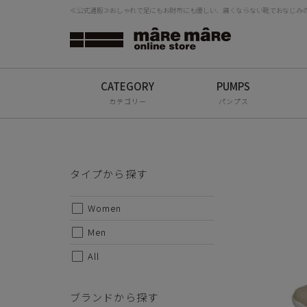
≪公式通販≫おしゃれで足にもお財布にも優しい、痛くならない靴でおなじみの「
タイプから探す
検
Women
Men
カテゴリー
パンプス
All
ブランドから探す
タイプから探す
mâRe mâRe
Women
mâRe sophis
Men
mâRe aero
All
Paddington Terrace
ブランドから探す