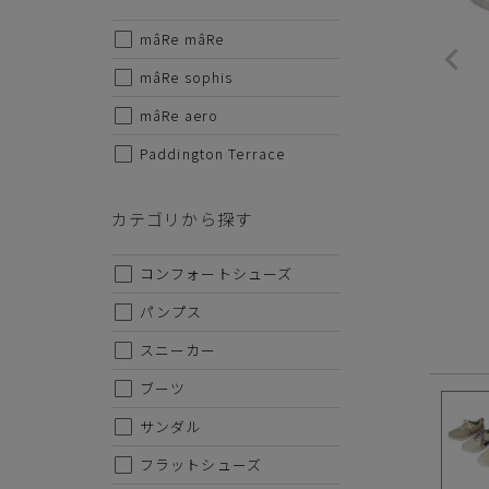
mâRe mâRe
サイズから探す
mâRe sophis
22cm
mâRe aero
Paddington Terrace
22.5cm
23cm
カテゴリから探す
23.5cm
コンフォートシューズ
24cm
パンプス
24.5cm
スニーカー
25cm
ブーツ
25.5cm
サンダル
26cm
フラットシューズ