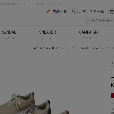
maRe maRe（マーレマーレ）」のオンラインストアです。
カテゴリから探す
色から探す
店舗一覧
お気に入り一覧
索
コンフォートシューズ
パンプス
サンダル
スニーカー
キャンペーン
スニーカー
痛くならない靴ならマーレマーレHOME
スニーカー
ブーツ
【
サンダル
大
フラットシューズ
防水レインアイテム
K
アウトレット
その他・小物
定