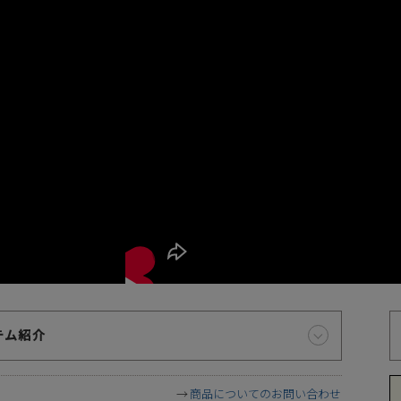
お届け時間帯の指定について
代
ご注文から5日以降でしたら、お届け日時と時間帯をご指定
いただけます。ご指定可能な時間帯は「午前中」、「14～16
テム紹介
時」、「16～18時」、「18～20時」、「19～21時」となっ
ております。
商品についてのお問い合わせ