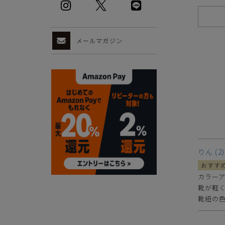
メールマガジン
ご注意事項
・セール/アウトレット商品の交換・返品は原則としてご
・掲載されております商品の色はPCモニターにより色目
・掲載されております画像を許可無くご使用にならないで
・仕様および外観・価格は予告なく変更されることがあり
・当オンラインストアと実店舗では、一部商品にて割引率
・ご試着につきましては必ず屋内でお願いします。
りん
2
カラーア
靴が軽
靴紐の