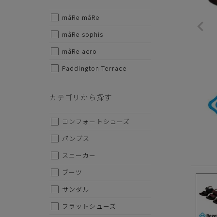
mâRe mâRe
【街遊
サイズから探す
固い道
mâRe sophis
と
22cm
mâRe aero
思いを
Paddington Terrace
22.5cm
23cm
カテゴリから探す
23.5cm
コンフォートシューズ
24cm
パンプス
24.5cm
スニーカー
25cm
ブーツ
25.5cm
サンダル
26cm
フラットシューズ