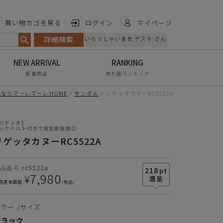
特徴から探す
買い物カゴを見る
ログイン
マイページ
詳細検索
いらっしゃいませ ゲスト さん
日本製
手染め
新着商品
売れ筋ランキング
甲高・幅広
ヒール
5.0cm
ならマーレマーレHOME
サンダル
リゲッタカヌーRC5522A
レイン対応
素材の種類
合成皮革
リゲッタ】
軽量
サイズ
S
M
L
LL
ックベルト付きで安定感抜群◎
靴底
合成底(ポリウレタン)
リゲッタカヌーRC5522A
屈曲性
足長
22.0～
23.0～
24.0～
25.0～
生産国
日本
22.5cm
23.5cm
24.5cm
25.5cm
リンクコーデ
商品番号
rc5522a
218
pt
7,980
¥
幅
8.3cm
8.5cm
8.8cm
9.0cm
エイジレス
店通常価格
税込
ヒール
5.0cm
5.0cm
5.0cm
5.0cm
カラー
サイズ
※単位はセンチメートルです
ブラック