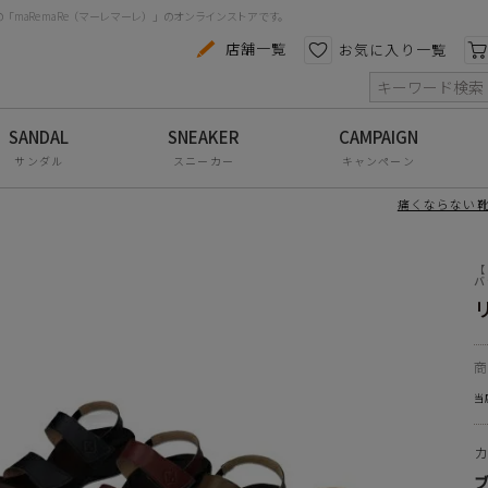
のあるウエッジヒールで、カジュアルにもキレイ目でも
maRe maRe（マーレマーレ）」のオンラインストアです。
やすい！！
カテゴリから探す
色から探す
店舗一覧
お気に入り一覧
タにはこだわりポイントが盛りだくさん
索
コンフォートシューズ
地の良いグミインソールは足の角質が付きにくく疲れを
パンプス
を守るトゥガード・踵を守るヒールガードで安全を考慮
サンダル
スニーカー
キャンペーン
状
スニーカー
痛くならない靴
裏側は凹凸仕様で滑りにくく安心
ブーツ
足圧にし自然と姿勢が良くなります
【
サンダル
合成皮革
バ
合成底(ポリウレタン)
フラットシューズ
高さ：5.0cm
防水レインアイテム
ズ感の目安
アウトレット
当
～22.5cm M-23.0～23.5cm L-24.0～24.5cm LL-25.0～
その他・小物
タカヌーのコンセプト