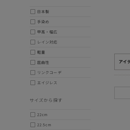
代金のお支払い方法について
日本製
クレジットカード・銀行振込（前払い）・Amazonペイ・
金引換の中からお好きな決済方法をお選びいただけます。
手染め
甲高・幅広
レイン対応
軽量
アイ
屈曲性
ご注意事項
リンクコーデ
エイジレス
・セール/アウトレット商品の交換・返品は原則としてご
・掲載されております商品の色はPCモニターにより色目
・掲載されております画像を許可無くご使用にならないで
サイズから探す
・仕様および外観・価格は予告なく変更されることがあり
・当オンラインストアと実店舗では、一部商品にて割引率
・ご試着につきましては必ず屋内でお願いします。
22cm
22.5cm