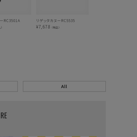
RC3501A
リゲッタカヌーRC5535
リゲッタR-3001
¥
7,678
¥
8,980
込）
（税込）
（税込）
E
All
URE