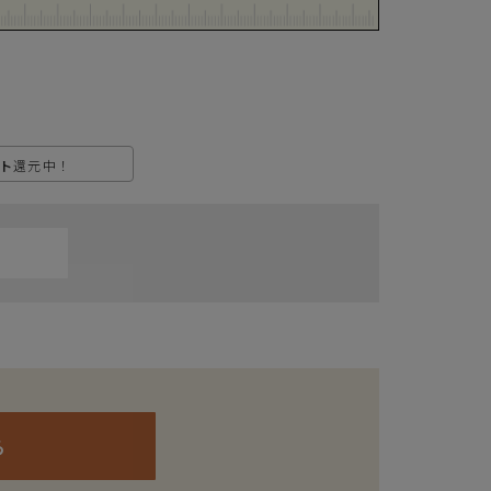
ト
還元中！
ら