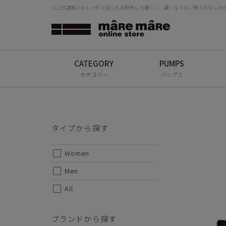
安定感
≪公式通販≫おしゃれで足にもお財布にも優しい、痛くならない靴でおなじみの「
合わせ
タイプから探す
リゲッ
検
Women
履き心
軽減
Men
つま先
カテゴリー
パンプス
した形
All
ソール
正しい
ブランドから探す
タイプから探す
甲皮：
底材：
mâRe mâRe
Women
ヒールの
mâRe sophis
Men
・サイ
mâRe aero
All
S-22.0
25.5cm
Paddington Terrace
ブランドから探す
リゲッ