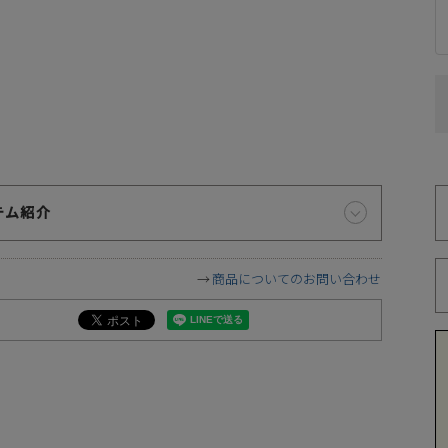
お届け時間帯の指定について
代
ご注文から5日以降でしたら、お届け日時と時間帯をご指定
いただけます。ご指定可能な時間帯は「午前中」、「14～16
時」、「16～18時」、「18～20時」、「19～21時」となっ
ております。
※
づ
テム紹介
商品についてのお問い合わせ
遠慮願います。
に相違が生じる場合があります。予めご了承下さい。
下さい。お使いになりたい場合はお問い合せよりご連絡下さい。
ます。予めご了承下さい。
が異なります