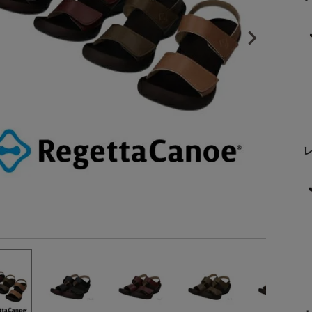
楽歩】
ヒールの高さから探す
を歩く現代人が、もっと街歩きを快適に楽しめるように
1㎝未満
込めたツール、それがリゲッタカヌーです。
1cm以上2cm未満
2cm以上3cm未満
3cm以上4cm未満
4cm以上5cm未満
5cm以上6cm未満
6cm以上7cm未満
7cm以上8cm未満
8cm以上