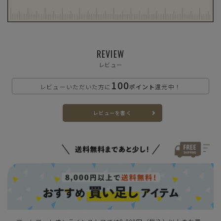
S(23.0cm)
—
在庫切れ
REVIEW
M(23.5cm)
—
レビュー
在庫切れ
100
L(24.0cm)
レビューいただいた方に
ポイント
還元中！
—
在庫切れ
レビューを書く
カートに入れる
LL(24.5cm)
カートに入れる
3L(25.0cm)
グレー