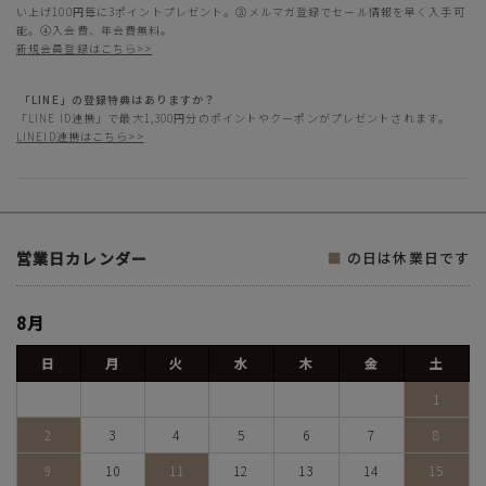
い上げ100円毎に3ポイントプレゼント。③メルマガ登録でセール情報を早く入手可
能。④入会費、年会費無料。
新規会員登録はこちら>>
「LINE」の登録特典はありますか？
「LINE ID連携」で最大1,300円分のポイントやクーポンがプレゼントされます。
LINEID連携はこちら>>
営業日カレンダー
■
の日は休業日です
8月
日
月
火
水
木
金
土
1
2
3
4
5
6
7
8
9
10
11
12
13
14
15