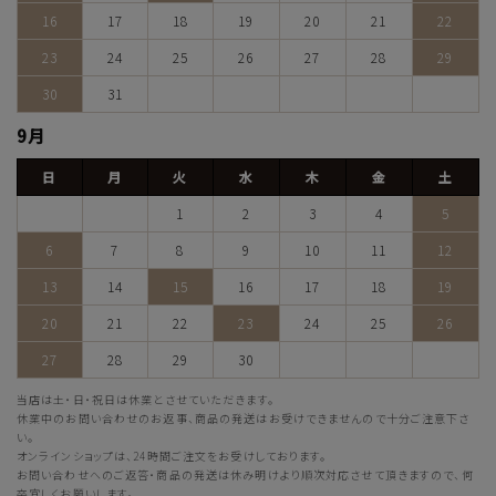
16
17
18
19
20
21
22
23
24
25
26
27
28
29
30
31
9月
日
月
火
水
木
金
土
1
2
3
4
5
6
7
8
9
10
11
12
13
14
15
16
17
18
19
20
21
22
23
24
25
26
27
28
29
30
当店は土・日・祝日は休業とさせていただきます。
休業中のお問い合わせのお返事、商品の発送はお受けできませんので十分ご注意下さ
い。
オンラインショップは、24時間ご注文をお受けしております。
お問い合わせへのご返答・商品の発送は休み明けより順次対応させて頂きますので、何
卒宜しくお願いします。