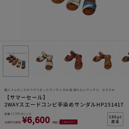
サイズ
ヒールの高さ
職人さんのこだわりがつまったサンダル 日本製 疲れないサンダル おすすめ
【サマーセール】
2WAYスエードコンビ手染めサンダルHP251417
絞り込んで検索する
7,700
定価
のところ
¥
¥
6,600
180
pt
14
%OFF
当店特別価格
税込