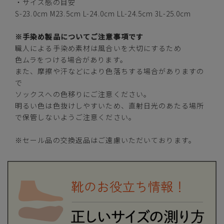
・サイズ感の目安
S-23.0cm M23.5cm L-24.0cm LL-24.5cm 3L-25.0cm
※手染め製品についてご注意事項です
職人による手染め素材は風合いを大切にするため
S(23.0cm)
—
在庫切れ
色ムラをつける場合があります。
また、摩擦や汗などにより色落ちする場合がありますの
カートに入れる
M(23.5cm)
で
ソックスへの色移りにご注意ください。
明るい色は色抜けしやすいため、直射日光のあたる場所
L(24.0cm)
—
在庫切れ
で保管しないようご注意ください。
カートに入れる
LL(24.5cm)
※セール品の交換返品はご遠慮いただいております。
カートに入れる
3L(25.0cm)
イエロー