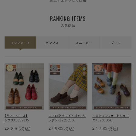
最近チェックした商品
残りわずか
カートに入れる
M(23.5cm)
RANKING ITEMS
人気商品
カートに入れる
L(24.0cm)
コンフォート
パンプス
スニーカー
ブーツ
カートに入れる
LL(24.5cm)
カートに入れる
3L(25.0cm)
【サマーセール】
エアロ防水サイドゴアスリ
ベルトコンフォートシュー
ジブズXJ252335
ッポンKLZ262306
ズKLZ00304J
¥8,800
(税込)
¥7,980
(税込)
¥7,700
(税込)