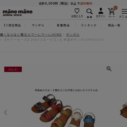
商品を探す
合計8,000円（税込）以上で
送料無料
0
メニ
EC限定商品
サンダル
新着商品
ランキング
商品一覧
人気ワード
#コンフォート
#パンプス
#スニーカー
#ブーツ
痛くならない靴ならマーレマーレHOME
サンダル
【サマーセール】2WAYスエードコンビ手染めサンダルHP251417
タイプ
カテゴリー
SALE!
特徴
ブランド
カラー