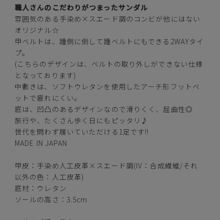
職人さんのこだわりがつまったサンダル
アイボリー
雰囲気のある手染め×スエード調のコンビが他にはない
オリジナル☆
甲ベルトは、踵側に倒して踵ベルトにもできる2WAYタイ
プ。
(こちらのデザインは、ベルトの取り外しができない仕様
S(23.0cm)
—
在庫切れ
となっております)
中敷きは、ソフトウレタンを使用したアーチ形フットベ
ットで疲れにくい。
カートに入れる
M(23.5cm)
底は、凹凸のあるデザインなので滑りくく、屈曲性◎
旅行や、たくさん歩く日にもピッタリ♪
L(24.0cm)
—
在庫切れ
世代を問わず履いていただける1足です!!
MADE IN JAPAN
カートに入れる
LL(24.5cm)
甲皮：手染め人工皮革×スエード調(IV：合成繊維/それ
以外の色：人工皮革)
カートに入れる
3L(25.0cm)
底材：ウレタン
ソールの高さ：3.5cm
レッド