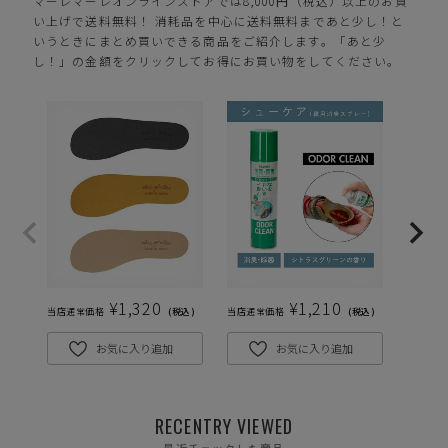
マーレマーレオンラインストアでは8,000円（税込）以上のお買
い上げで送料無料！ 消耗品を中心に送料無料まであと少し！と
S(23.0cm)
—
在庫切れ
いうときにまとめ買いできる商品をご紹介します。「あと少
し！」の金額をクリックしてお得にお買い物をしてください。
M(23.5cm)
—
在庫切れ
L(24.0cm)
—
在庫切れ
LL(24.5cm)
カートに入れる
残りわずか
3L(25.0cm)
—
在庫切れ
¥
1,320
¥
1,210
当店通常価格
税込
当店通常価格
税込
当店通常
ブルー
お気に入り追加
お気に入り追加
RECENTRY VIEWED
S(23.0cm)
カートに入れる