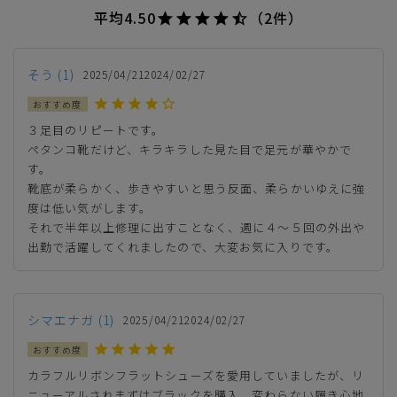
平均
4.50
（2件）
XL(25.0cm)
カートに入れる
残りわずか
そう
1
2025/04/21
2024/02/27
ゴールド
３足目のリピートです。

ペタンコ靴だけど、キラキラした見た目で足元が華やかで
す。

SS(22.5cm)
靴底が柔らかく、歩きやすいと思う反面、柔らかいゆえに強
—
在庫切れ
度は低い気がします。

それで半年以上修理に出すことなく、週に４～５回の外出や
カートに入れる
出勤で活躍してくれましたので、大変お気に入りです。
S(23.0cm)
カートに入れる
M(23.5cm)
シマエナガ
1
2025/04/21
2024/02/27
L(24.0cm)
カートに入れる
残りわずか
カラフルリボンフラットシューズを愛用していましたが、リ
ニューアルされまずはブラックを購入。変わらない履き心地