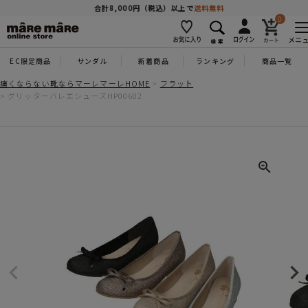
商品を探す
合計8,000円（税込）以上で
送料無料
0
メニ
EC限定商品
サンダル
新着商品
ランキング
商品一覧
人気ワード
#コンフォート
#パンプス
#スニーカー
#ブーツ
痛くならない靴ならマーレマーレHOME
フラット
グリッターバレエシューズHP00602
タイプ
カテゴリー
特徴
ブランド
カラー