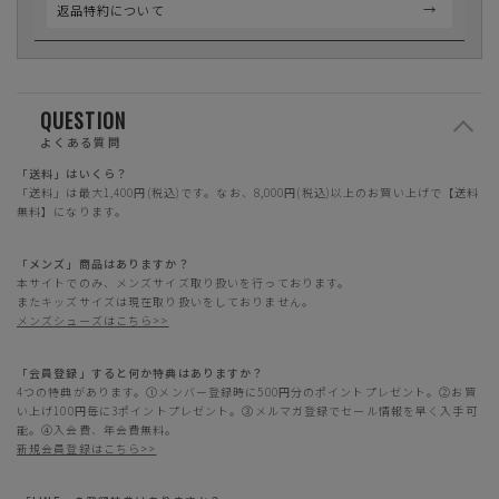
返品特約について
QUESTION
よくある質問
「送料」はいくら？
「送料」は最大1,400円(税込)です。なお、8,000円(税込)以上のお買い上げで【送料
無料】になります。
「メンズ」商品はありますか？
本サイトでのみ、メンズサイズ取り扱いを行っております。
またキッズサイズは現在取り扱いをしておりません。
メンズシューズはこちら>>
「会員登録」すると何か特典はありますか？
4つの特典があります。①メンバー登録時に500円分のポイントプレゼント。②お買
い上げ100円毎に3ポイントプレゼント。③メルマガ登録でセール情報を早く入手可
能。④入会費、年会費無料。
新規会員登録はこちら>>