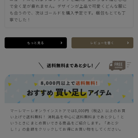
カートに入れる
LL(24.5cm)
で全く足が疲れません。デザインが上品で可愛くどんな服に
も合うので、次はゴールドを購入予定です。梱包もとても丁
カートに入れる
XL(25.0cm)
寧でした！
マルチ
もっと見る
レビューを書く
SS(22.5cm)
カートに入れる
残りわずか
S(23.0cm)
カートに入れる
残りわずか
カートに入れる
M(23.5cm)
マーレマーレオンラインストアでは8,000円（税込）以上のお買
い上げで送料無料！ 消耗品を中心に送料無料まであと少し！と
いうときにまとめ買いできる商品をご紹介します。「あと少
カートに入れる
L(24.0cm)
し！」の金額をクリックしてお得にお買い物をしてください。