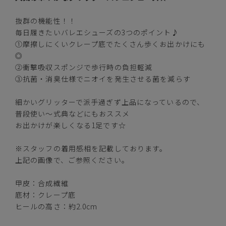
抜群の機能性！！
毎日履きたいバレエシューズの3つのポイント♪
ブラック
①摩擦しにくいクレープ底でたくさん歩くお出かけにも
◎
②衝撃吸収スポンジで歩行時の負担軽減
③抗菌・消臭仕様でニオイを発生させる菌を減らす
カートに入れる
SS(22.5cm)
細かいグリッターで派手過ぎず上品になっているので、
普段使い～式典などにもおススメ
カートに入れる
S(23.0cm)
お出かけが楽しくなる1足です☆
※スタッフの着用感相を記載しております。
カートに入れる
M(23.5cm)
上記の画像で、ご参照ください。
カートに入れる
L(24.0cm)
甲皮：合成繊維
底材：クレープ底
ヒールの高さ：約2.0cm
カートに入れる
LL(24.5cm)