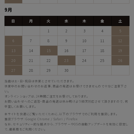
9月
日
月
火
水
木
金
土
1
2
3
4
5
6
7
8
9
10
11
12
13
14
15
16
17
18
19
20
21
22
23
24
25
26
27
28
29
30
当店は土・日・祝日は休業とさせていただきます。
休業中のお問い合わせのお返事、商品の発送はお受けできませんので十分ご注意下さ
い。
オンラインショップは、24時間ご注文をお受けしております。
お問い合わせへのご返答・商品の発送は休み明けより順次対応させて頂きますので、何
卒宜しくお願いします。
本サイトを快適にご覧いただくために、以下のブラウザでのご利用を推奨します。
推奨ブラウザ：Google Chrome / Safari / Firefox
なお、セキュリティー的な観点から、ブラウザーやOSの自動アップデートを有効に設定し
て、最新版をご利用ください。