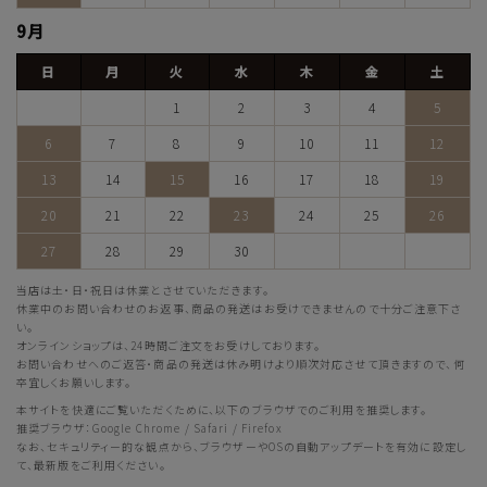
9月
日
月
火
水
木
金
土
1
2
3
4
5
6
7
8
9
10
11
12
13
14
15
16
17
18
19
20
21
22
23
24
25
26
27
28
29
30
当店は土・日・祝日は休業とさせていただきます。
休業中のお問い合わせのお返事、商品の発送はお受けできませんので十分ご注意下さ
い。
オンラインショップは、24時間ご注文をお受けしております。
お問い合わせへのご返答・商品の発送は休み明けより順次対応させて頂きますので、何
卒宜しくお願いします。
本サイトを快適にご覧いただくために、以下のブラウザでのご利用を推奨します。
推奨ブラウザ：Google Chrome / Safari / Firefox
なお、セキュリティー的な観点から、ブラウザーやOSの自動アップデートを有効に設定し
て、最新版をご利用ください。