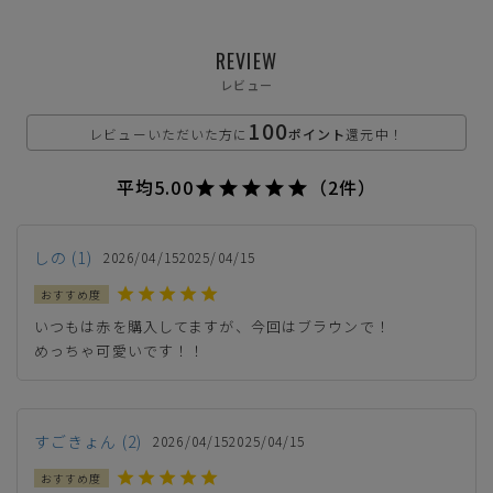
REVIEW
レビュー
カートに入れる
S【35】(23.0cm)
100
レビューいただいた方に
ポイント
還元中！
カートに入れる
M【36】(23.5cm)
平均
5.00
（2件）
カートに入れる
L【37】(24.0cm)
しの
1
2026/04/15
2025/04/15
カートに入れる
LL【38】(24.5cm)
いつもは赤を購入してますが、今回はブラウンで！

めっちゃ可愛いです！！
カートに入れる
3L【39】(25.0cm)
すごきょん
2
2026/04/15
2025/04/15