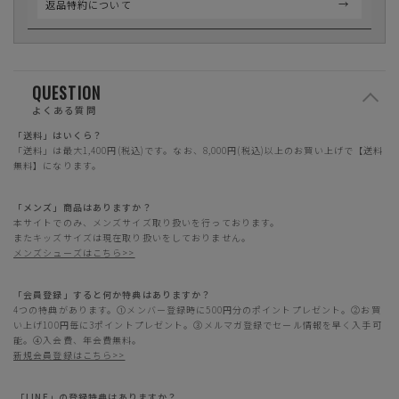
返品特約について
QUESTION
よくある質問
「送料」はいくら？
「送料」は最大1,400円(税込)です。なお、8,000円(税込)以上のお買い上げで【送料
無料】になります。
「メンズ」商品はありますか？
本サイトでのみ、メンズサイズ取り扱いを行っております。
またキッズサイズは現在取り扱いをしておりません。
メンズシューズはこちら>>
「会員登録」すると何か特典はありますか？
4つの特典があります。①メンバー登録時に500円分のポイントプレゼント。②お買
い上げ100円毎に3ポイントプレゼント。③メルマガ登録でセール情報を早く入手可
能。④入会費、年会費無料。
新規会員登録はこちら>>
「LINE」の登録特典はありますか？