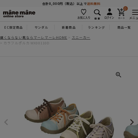
商品を探す
合計8,000円（税込）以上で
送料無料
0
メニ
EC限定商品
サンダル
新着商品
ランキング
商品一覧
人気ワード
#コンフォート
#パンプス
#スニーカー
#ブーツ
痛くならない靴ならマーレマーレHOME
スニーカー
カラフルポルカ WX00110D
タイプ
カテゴリー
特徴
ブランド
カラー