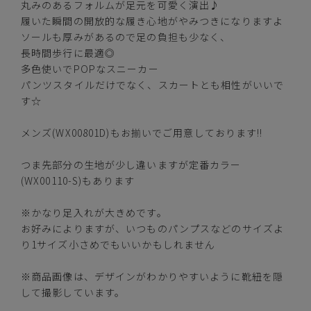
丸みのあるフォルムが足元を可愛く演出♪
履いた瞬間の開放的な履き心地がやみつきになりますよ
ソールも厚みがあるので足の負担も少なく、
アイボリー/ブルー
長時間歩行に最適◎
多色使いでPOPなスニーカー
パンツスタイルだけでなく、スカートとも相性がいいで
す☆
カートに入れる
S【35】(23.0cm)
メンズ(WX00801D)もお揃いでご用意しております!!
つま先部分の生地が少し違いますが定番カラー
カートに入れる
M【36】(23.5cm)
(WX00110-S)もあります
カートに入れる
L【37】(24.0cm)
※かなり足入れが大きめです。
お好みによりますが、いつものパンプスなどのサイズよ
り1サイズ小さめでもいいかもしれません
カートに入れる
LL【38】(24.5cm)
※商品画像は、デザインがわかりやすいように靴紐を隠
カートに入れる
3L【39】(25.0cm)
して撮影しています。