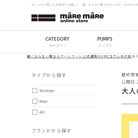
おしゃれで足にもお財布にも優しい、痛くならない靴でおなじみの 「maRe m
タイプから探す
検
Women
Men
カテゴリー
パンプス
All
痛くならない靴ならマーレマーレ公式通販HOME
コラム
その他
大
ブランドから探す
最終更新日
タイプから探す
公開日:2
大人
mâRe mâRe
Women
mâRe sophis
Men
All
mâRe aero
Paddington Terrace
ブランドから探す