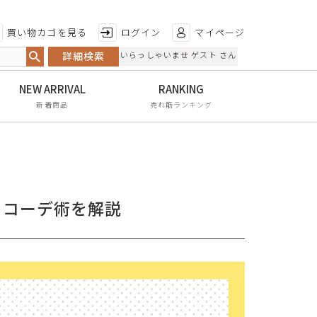
特徴から探す
買い物カゴを見る
ログイン
マイページ
詳細検索
いらっしゃいませ ゲスト さん
日本製
手染め
新着商品
売れ筋ランキング
甲高・幅広
レイン対応
軽量
・コーデ術を解説
屈曲性
リンクコーデ
エイジレス