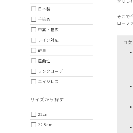
かもし
日本製
そこで
手染め
ローフ
甲高・幅広
レイン対応
目次
軽量
屈曲性
リンクコーデ
エイジレス
サイズから探す
22cm
22.5cm