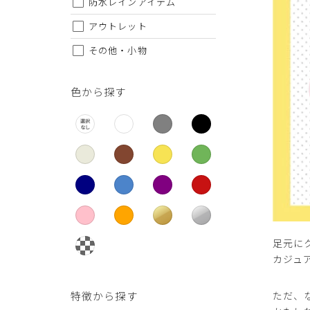
防水レインアイテム
26.5cm
アウトレット
27cm
その他・小物
27.5cm
28cm
色から探す
足元に
カジュ
特徴から探す
ただ、