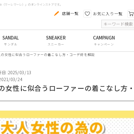
aRe（マーレマーレ）」のオンラインストアです。
カテゴリから探す
色から探す
店舗一覧
お気に入り一覧
索
コンフォートシューズ
パンプス
サンダル
スニーカー
キャンペーン
スニーカー
人の女性に似合うローファーの着こなし方・コーデ術を解説
ブーツ
:2025/03/13
サンダル
021/03/24
の女性に似合うローファーの着こなし方
フラットシューズ
防水レインアイテム
アウトレット
その他・小物