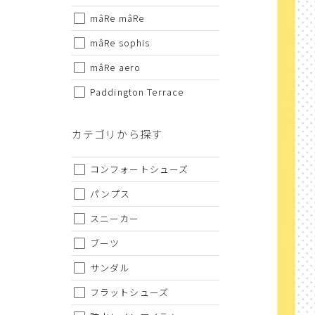
mâRe mâRe
サイズから探す
mâRe sophis
mâRe aero
22cm
Paddington Terrace
22.5cm
23cm
カテゴリから探す
23.5cm
コンフォートシューズ
24cm
パンプス
24.5cm
スニーカー
25cm
ブーツ
25.5cm
サンダル
26cm
フラットシューズ