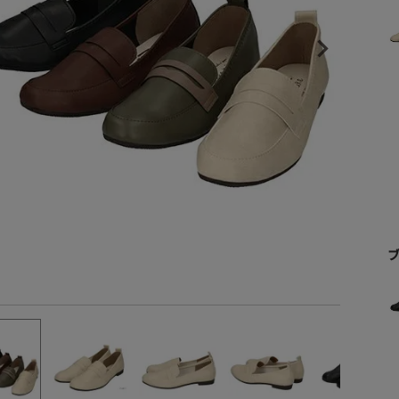
厚み：約1.5cm
ヒールの高さから探す
ズ感の目安
5cm S-23.0cm M-23.5cm L-24.0cm LL-24.5cm XL-
1㎝未満
1cm以上2cm未満
らの商品は原材料の高騰により新価格となりました。
2cm以上3cm未満
理解いただきますようお願いいたします。
3cm以上4cm未満
4cm以上5cm未満
5cm以上6cm未満
6cm以上7cm未満
7cm以上8cm未満
8cm以上