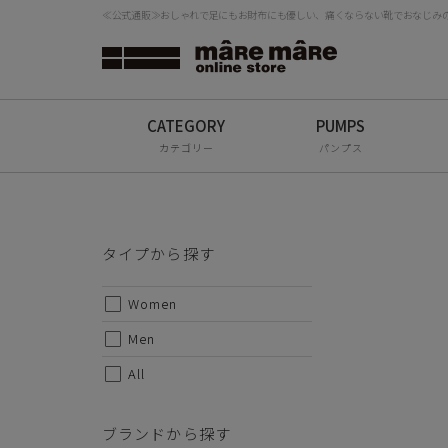
≪公式通販≫おしゃれで足にもお財布にも優しい、痛くならない靴でおなじみの「
タイプから探す
検
Women
Men
カテゴリー
パンプス
All
長時間
ブランドから探す
ストレ
タイプから探す
シンプ
スッキ
mâRe mâRe
Women
活躍
mâRe sophis
履けば
Men
す
mâRe aero
All
カジュ
Paddington Terrace
甲皮：
ブランドから探す
底材：