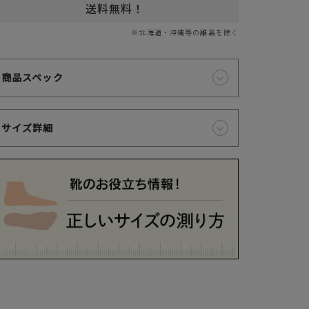
送料無料！
※北海道・沖縄等の離島を除く
お支払いは、お客様がお持ちのクレジットカード会社の会員規約に基
商品スペック
き、ご指定の口座から引落としさせていただきます。
サイズ詳細
支払・配送について
特定商取引法に基づく表示
個人情報保護方針
返品特約について