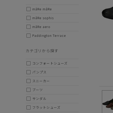
ソールの
mâRe mâRe
サイズから探す
・サイ
mâRe sophis
SS-22.
22cm
mâRe aero
25.0cm
Paddington Terrace
22.5cm
※こち
23cm
何卒ご
カテゴリから探す
23.5cm
コンフォートシューズ
24cm
パンプス
24.5cm
スニーカー
25cm
ブーツ
25.5cm
サンダル
26cm
フラットシューズ