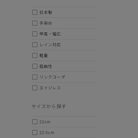
日本製
手染め
甲高・幅広
レイン対応
軽量
屈曲性
リンクコーデ
エイジレス
サイズから探す
代金のお支払い方法について
22cm
22.5cm
クレジットカード・銀行振込（前払い）・Amazonペイ・