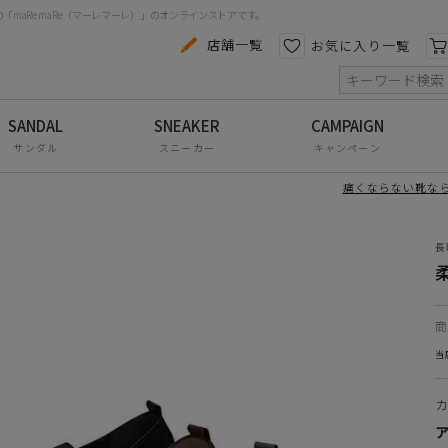
maRe maRe（マーレマーレ）」のオンラインストアです。
カテゴリから探す
色から探す
店舗一覧
お気に入り一覧
索
コンフォートシューズ
パンプス
サンダル
スニーカー
キャンペーン
スニーカー
痛くならない靴なら
ブーツ
履いても疲れにくい♪ 日本製
ッチの効いた柔らか素材で履きやすい
長
サンダル
ルなローファーはコーディネートの強い味方！！
リと履けるローファーはお仕事にもプライベートにも大
フラットシューズ
防水レインアイテム
わかる心地の良い柔らかさはたくさん歩く日にお勧めで
当
アウトレット
アルにもキレイめにもオールマイティーに使える1足です
その他・小物
合成皮革
合成底