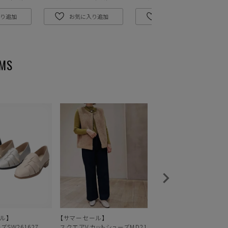
り追加
お気に入り追加
お気に入り追加
ル】
【サマーセール】
ビットモチーフローファー
SW261627
スクエアVカットシューズMD21
22602