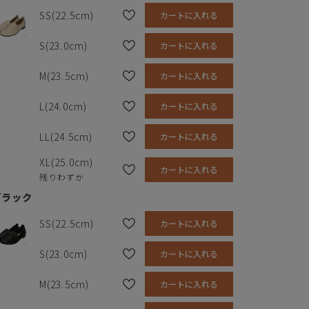
SS(22.5cm)
カートに入れる
S(23.0cm)
カートに入れる
ソール
1.5cm
M(23.5cm)
カートに入れる
素材の種類
合成皮革
L(24.0cm)
カートに入れる
サイズ
SS
S
M
L
LL
XL
靴底
合成底
LL(24.5cm)
足長
22.5cm
23.0cm
23.5cm
24.0cm
24.5cm
25.0c
カートに入れる
生産国
日本
XL(25.0cm)
幅
7.6cm
7.7cm
7.8cm
7.9cm
8.0cm
8.1cm
カートに入れる
残りわずか
ソール
1.5cm
1.5cm
1.5cm
1.5cm
1.5cm
1.5cm
ブラック
※単位はセンチメートルです
SS(22.5cm)
カートに入れる
S(23.0cm)
カートに入れる
M(23.5cm)
カートに入れる