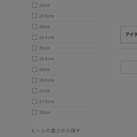
金引換の中からお好きな決済方法をお選びいただけます。
23cm
23.5cm
24cm
アイ
24.5cm
25cm
ご注意事項
25.5cm
・セール/アウトレット商品の交換・返品は原則としてご
26cm
・掲載されております商品の色はPCモニターにより色目
・掲載されております画像を許可無くご使用にならないで
26.5cm
・仕様および外観・価格は予告なく変更されることがあり
・当オンラインストアと実店舗では、一部商品にて割引率
27cm
・ご試着につきましては必ず屋内でお願いします。
27.5cm
28cm
ヒールの高さから探す