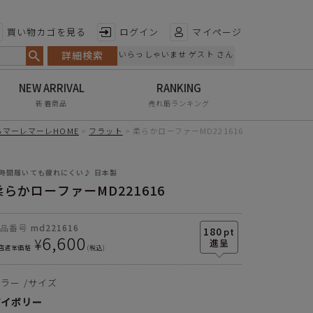
特徴から探す
買い物カゴを見る
ログイン
マイページ
詳細検索
いらっしゃいませ ゲスト さん
日本製
手染め
新着商品
売れ筋ランキング
甲高・幅広
マーレマーレHOME
フラット
柔らかローファーMD221616
レイン対応
時間履いても疲れにくい♪ 日本製
軽量
柔らかローファーMD221616
屈曲性
商品番号
md221616
リンクコーデ
180
pt
6,600
¥
店通常価格
税込
エイジレス
カラー
サイズ
アイボリー