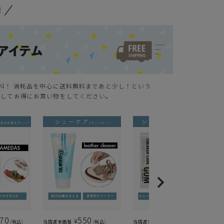
無料！ 消耗品を中心に送料無料まであと少し！という
クしてお得にお買い物をしてください。
870
550
495
¥
¥
税込
当店通常価格
税込
当店通常価格
税込