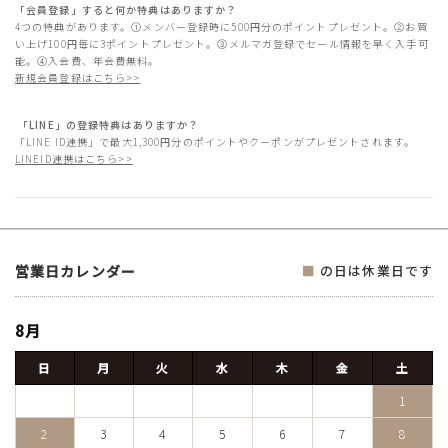
「会員登録」すると何か特典はありますか？
4つの特典があります。①メンバー登録時に500円分のポイントプレゼント。②お買
い上げ100円毎に3ポイントプレゼント。③メルマガ登録でセール情報を早く入手可
能。④入会費、年会費無料。
新規会員登録はこちら>>
「LINE」の登録特典はありますか？
「LINE ID連携」で最大1,300円分のポイントやクーポンがプレゼントされます。
LINEID連携はこちら>>
営業日カレンダー
■
の日は休業日です
8月
日
月
火
水
木
金
土
1
2
3
4
5
6
7
8