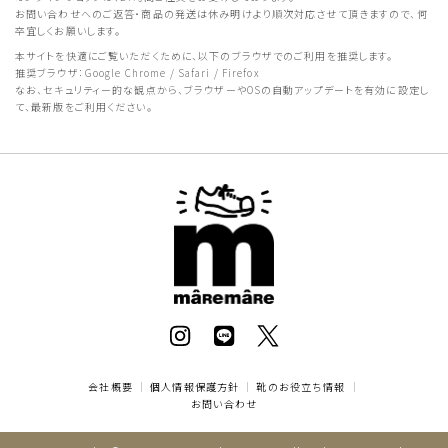
お問い合わせへのご返答・商品の発送は休み明けより順次対応させて頂きますので、何
卒宜しくお願いします。
本サイトを快適にご覧いただくために、以下のブラウザでのご利用を推奨します。
推奨ブラウザ：Google Chrome / Safari / Firefox
なお、セキュリティー的な観点から、ブラウザーやOSの自動アップデートを有効に設定し
て、最新版をご利用ください。
会社概要
｜
個人情報保護方針
｜
靴のお役立ち情報
｜
お問い合わせ