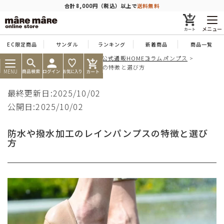
商品を探す
合計8,000円（税込）以上で
送料無料
メニュー
EC限定商品
サンダル
ランキング
新着商品
商品一覧
痛くならない靴ならマーレマーレ公式通販HOME
コラム
パンプス
人気ワード
#コンフォート
#パンプス
#スニーカー
#ブーツ
防水や撥水加工のレインパンプスの特徴と選び方
MENU
タイプ
最終更新日:2025/10/02
公開日:2025/10/02
カテゴリー
防水や撥水加工のレインパンプスの特徴と選び
方
特徴
ブランド
カラー