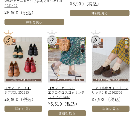
2WAYスエードコンビ手染めサンダルH
¥6,900
（税込）
P251417
¥6,600
（税込）
詳細を見る
詳細を見る
【サマーセール】
【サマーセール】
エアロ防水サイドゴアス
ジブズXJ252335
エアロクロスゴムサンダ
リッポンKLZ262306
ル KLZ261402
¥8,800
（税込）
¥7,980
（税込）
¥5,519
（税込）
詳細を見る
詳細を見る
詳細を見る