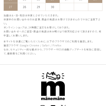
27
28
29
30
当店は土・日・祝日は休業とさせていただきます。
休業中のお問い合わせのお返事、商品の発送はお受けできませんので十分ご注意下さ
い。
オンラインショップは、24時間ご注文をお受けしております。
お問い合わせへのご返答・商品の発送は休み明けより順次対応させて頂きますので、何
卒宜しくお願いします。
本サイトを快適にご覧いただくために、以下のブラウザでのご利用を推奨します。
推奨ブラウザ：Google Chrome / Safari / Firefox
なお、セキュリティー的な観点から、ブラウザーやOSの自動アップデートを有効に設定し
て、最新版をご利用ください。