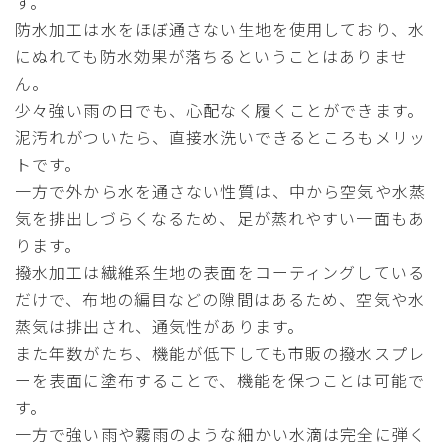
す。
防水加工は水をほぼ通さない生地を使用しており、水
にぬれても防水効果が落ちるということはありませ
ん。
少々強い雨の日でも、心配なく履くことができます。
泥汚れがついたら、直接水洗いできるところもメリッ
トです。
一方で外から水を通さない性質は、中から空気や水蒸
気を排出しづらくなるため、足が蒸れやすい一面もあ
ります。
撥水加工は繊維系生地の表面をコーティングしている
だけで、布地の編目などの隙間はあるため、空気や水
蒸気は排出され、通気性があります。
また年数がたち、機能が低下しても市販の撥水スプレ
ーを表面に塗布することで、機能を保つことは可能で
す。
一方で強い雨や霧雨のような細かい水滴は完全に弾く