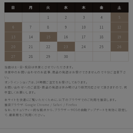
日
月
火
水
木
金
土
1
2
3
4
5
6
7
8
9
10
11
12
13
14
15
16
17
18
19
20
21
22
23
24
25
26
27
28
29
30
当店は土・日・祝日は休業とさせていただきます。
休業中のお問い合わせのお返事、商品の発送はお受けできませんので十分ご注意下さ
い。
オンラインショップは、24時間ご注文をお受けしております。
お問い合わせへのご返答・商品の発送は休み明けより順次対応させて頂きますので、何
卒宜しくお願いします。
本サイトを快適にご覧いただくために、以下のブラウザでのご利用を推奨します。
推奨ブラウザ：Google Chrome / Safari / Firefox
なお、セキュリティー的な観点から、ブラウザーやOSの自動アップデートを有効に設定し
て、最新版をご利用ください。