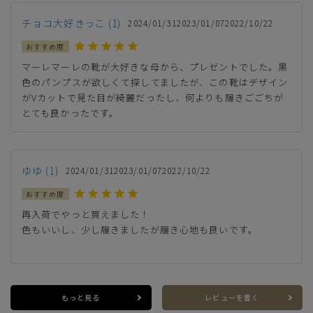
チョコ大好きっこ
1
2024/01/31
2023/01/07
2022/10/22
カートに入れる
L(24.0cm)
LL(24.5cm)
マーレマーレの靴が大好きな母から、プレゼントでした。黒
—
在庫切れ
色のパンプスが欲しくて探してましたが、この靴はデザイン
がVカットで見た目が綺麗だったし、何よりも履きごごちが
XL(25.0cm)
カートに入れる
とても良かったです。
残りわずか
ゆゆ
1
2024/01/31
2023/01/07
2022/10/22
再入荷でやっと買えました！

色もいいし、少し履きましたが履き心地も良いです。

もっと見る
レビューを書く