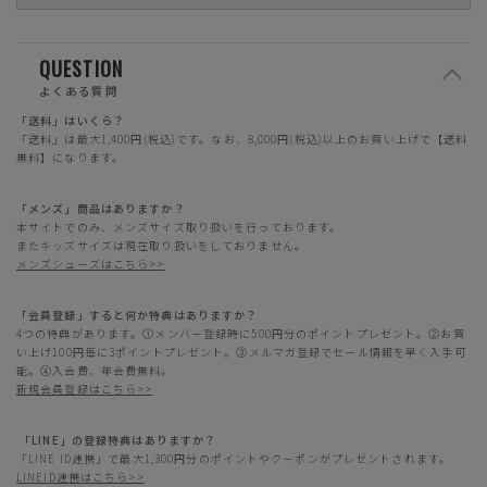
QUESTION
よくある質問
「送料」はいくら？
「送料」は最大1,400円(税込)です。なお、8,000円(税込)以上のお買い上げで【送料
無料】になります。
「メンズ」商品はありますか？
本サイトでのみ、メンズサイズ取り扱いを行っております。
またキッズサイズは現在取り扱いをしておりません。
メンズシューズはこちら>>
「会員登録」すると何か特典はありますか？
4つの特典があります。①メンバー登録時に500円分のポイントプレゼント。②お買
い上げ100円毎に3ポイントプレゼント。③メルマガ登録でセール情報を早く入手可
能。④入会費、年会費無料。
新規会員登録はこちら>>
「LINE」の登録特典はありますか？
「LINE ID連携」で最大1,300円分のポイントやクーポンがプレゼントされます。
LINEID連携はこちら>>