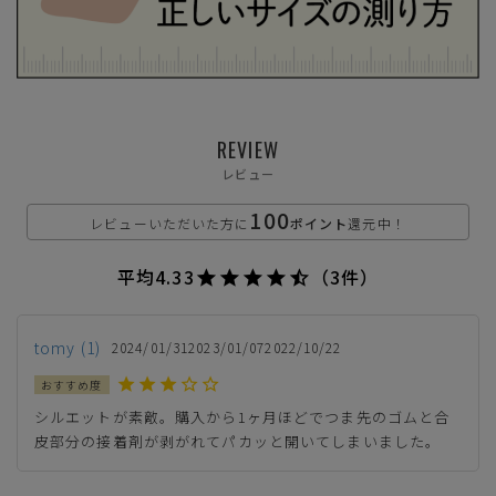
L(24.0cm)
カートに入れる
残りわずか
カートに入れる
LL(24.5cm)
REVIEW
カートに入れる
XL(25.0cm)
レビュー
100
アイボリー
レビューいただいた方に
ポイント
還元中！
平均
4.33
（3件）
SS(22.5cm)
tomy
1
2024/01/31
2023/01/07
2022/10/22
カートに入れる
残りわずか
シルエットが素敵。購入から1ヶ月ほどでつま先のゴムと合
カートに入れる
S(23.0cm)
皮部分の接着剤が剥がれてパカッと開いてしまいました。
カートに入れる
M(23.5cm)