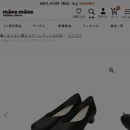
商品を探す
合計8,000円（税込）以上で
送料無料
0
メニ
EC限定商品
サンダル
新着商品
ランキング
商品一覧
人気ワード
#コンフォート
#パンプス
#スニーカー
#ブーツ
痛くならない靴ならマーレマーレHOME
パンプス
防水VカットパンプスMD222505
タイプ
カテゴリー
特徴
ブランド
カラー