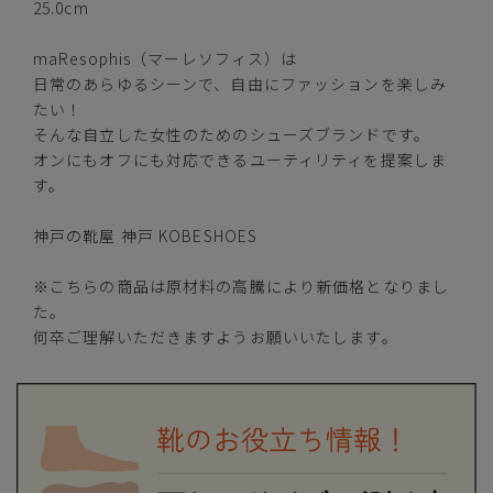
カートに入れる
L(24.0cm)
25.0cm
maResophis（マーレソフィス）は
カートに入れる
LL(24.5cm)
日常のあらゆるシーンで、自由にファッションを楽しみ
たい！
カートに入れる
XL(25.0cm)
そんな自立した女性のためのシューズブランドです。
オンにもオフにも対応できるユーティリティを提案しま
す。
オーク
神戸の靴屋 神戸 KOBESHOES
※こちらの商品は原材料の高騰により新価格となりまし
た。
カートに入れる
SS(22.5cm)
何卒ご理解いただきますようお願いいたします。
カートに入れる
S(23.0cm)
カートに入れる
M(23.5cm)