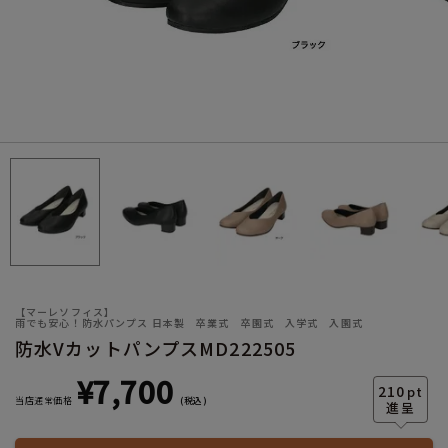
サイズ
ヒールの高さ
【マーレソフィス】
雨でも安心！防水パンプス 日本製 卒業式 卒園式 入学式 入園式
防水VカットパンプスMD222505
絞り込んで検索する
¥
7,700
210
pt
当店通常価格
税込