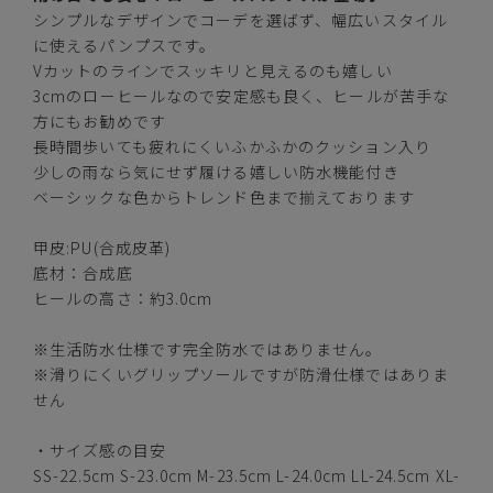
シンプルなデザインでコーデを選ばず、幅広いスタイル
に使えるパンプスです。
Vカットのラインでスッキリと見えるのも嬉しい
3cmのローヒールなので安定感も良く、ヒールが苦手な
方にもお勧めです
長時間歩いても疲れにくいふかふかのクッション入り
少しの雨なら気にせず履ける嬉しい防水機能付き
ブラック
ベーシックな色からトレンド色まで揃えております
甲皮:PU(合成皮革)
底材：合成底
ヒールの高さ：約3.0cm
カートに入れる
SS(22.5cm)
※生活防水仕様です完全防水ではありません。
カートに入れる
※滑りにくいグリップソールですが防滑仕様ではありま
S(23.0cm)
せん
カートに入れる
M(23.5cm)
・サイズ感の目安
SS-22.5cm S-23.0cm M-23.5cm L-24.0cm LL-24.5cm XL-