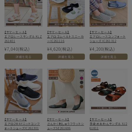
【サマーセール】
【サマーセール】
【サマーセール】
エアロレースサンダル KLZ
エアロゴムベルトスニーカ
エアロレースコンフォート
261401
ーIC261116
シューズ IC261312
¥7,040
(税込)
¥4,620
(税込)
¥4,200
(税込)
詳細を見る
詳細を見る
詳細を見る
【サマーセール】
【サマーセール】
【サマーセール】
エアロ2WAYニットコンフ
さんかく刺しゅうフラットシ
手染めおわんサンダル XJ2
ォートシューズIC261301
ューズSE261606
61811