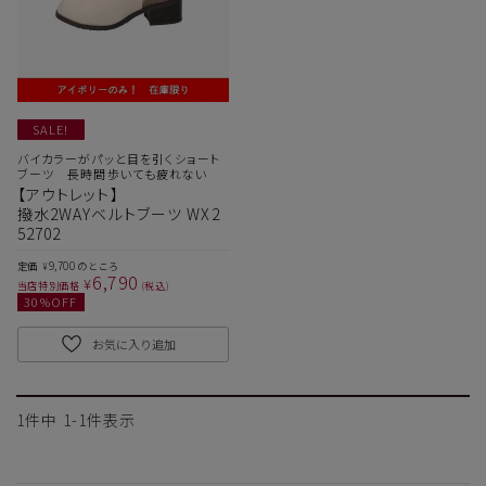
SALE!
バイカラーがパッと目を引くショート
ブーツ 長時間歩いても疲れない
【アウトレット】
撥水2WAYベルトブーツ WX2
52702
サイズ
9,700
定価
のところ
¥
6,790
¥
当店特別価格
税込
30
%OFF
ヒールの高さ
お気に入り追加
絞り込んで検索する
1
件中
1
-
1
件表示