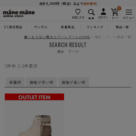
商品を探す
合計8,000円（税込）以上で
送料無料
0
メニュー
EC限定商品
サンダル
新着商品
ランキング
商品一覧
人気ワード
#コンフォート
#パンプス
#スニーカー
#ブーツ
痛くならない靴ならマーレマーレHOME
撥水 ブーツ商品一覧
SEARCH RESULT
撥水 ブーツ
タイプ
1
件中
1
-
1
件表示
カテゴリー
新着順
価格が安い順
価格が高い順
特徴
ブランド
カラー