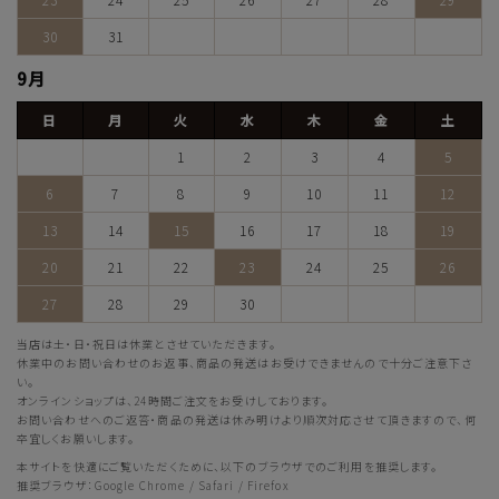
30
31
9月
日
月
火
水
木
金
土
1
2
3
4
5
6
7
8
9
10
11
12
13
14
15
16
17
18
19
20
21
22
23
24
25
26
27
28
29
30
当店は土・日・祝日は休業とさせていただきます。
休業中のお問い合わせのお返事、商品の発送はお受けできませんので十分ご注意下さ
い。
オンラインショップは、24時間ご注文をお受けしております。
お問い合わせへのご返答・商品の発送は休み明けより順次対応させて頂きますので、何
卒宜しくお願いします。
本サイトを快適にご覧いただくために、以下のブラウザでのご利用を推奨します。
推奨ブラウザ：Google Chrome / Safari / Firefox