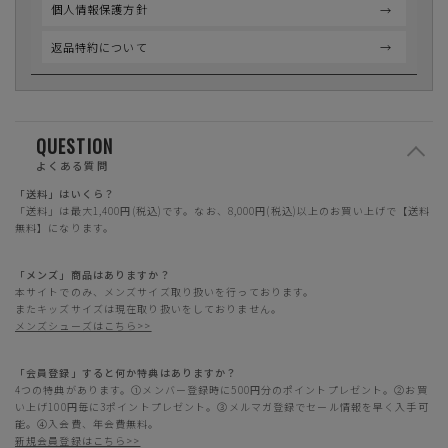
個人情報保護方針
返品特約について
QUESTION
よくある質問
「送料」はいくら？
「送料」は最大1,400円(税込)です。なお、8,000円(税込)以上のお買い上げで【送料
無料】になります。
「メンズ」商品はありますか？
本サイトでのみ、メンズサイズ取り扱いを行っております。
またキッズサイズは現在取り扱いをしておりません。
メンズシューズはこちら>>
「会員登録」すると何か特典はありますか？
4つの特典があります。①メンバー登録時に500円分のポイントプレゼント。②お買
い上げ100円毎に3ポイントプレゼント。③メルマガ登録でセール情報を早く入手可
能。④入会費、年会費無料。
新規会員登録はこちら>>