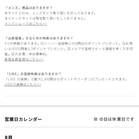
「メンズ」商品はありますか？
本サイトでのみ、メンズサイズ取り扱いを行っております。
またキッズサイズは現在取り扱いをしておりません。
メンズシューズはこちら>>
「会員登録」すると何か特典はありますか？
4つの特典があります。①メンバー登録時に500円分のポイントプレゼント。②お買
い上げ100円毎に3ポイントプレゼント。③メルマガ登録でセール情報を早く入手可
能。④入会費、年会費無料。
新規会員登録はこちら>>
「LINE」の登録特典はありますか？
「LINE ID連携」で最大1,300円分のポイントやクーポンがプレゼントされます。
LINEID連携はこちら>>
営業日カレンダー
■
の日は休業日です
8月