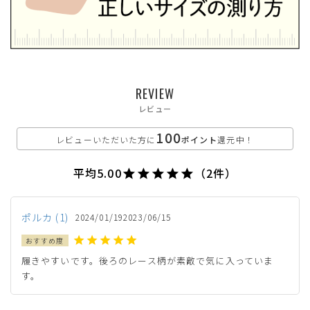
カートに入れる
残りわずか
LL(24.5cm)
カートに入れる
残りわずか
XL(25.0cm)
カートに入れる
REVIEW
残りわずか
レビュー
オーク
100
レビューいただいた方に
ポイント
還元中！
平均
5.00
（2件）
カートに入れる
SS(22.5cm)
ポルカ
1
2024/01/19
2023/06/15
カートに入れる
S(23.0cm)
履きやすいです。後ろのレース柄が素敵で気に入っていま
す。
カートに入れる
M(23.5cm)