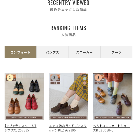
RECENTRY VIEWED
最近チェックした商品
RANKING ITEMS
人気商品
コンフォート
パンプス
スニーカー
ブーツ
【クリアランスセール】
エアロ防水サイドゴアスリ
ベルトコンフォートシュー
ジブズXJ252335
ッポンKLZ262306
ズKLZ00304J