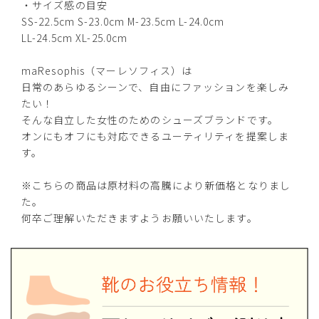
・サイズ感の目安
SS-22.5cm S-23.0cm M-23.5cm L-24.0cm
カートに入れる
LL(24.5cm)
LL-24.5cm XL-25.0cm
XL(25.0cm)
maResophis（マーレソフィス）は
カートに入れる
残りわずか
日常のあらゆるシーンで、自由にファッションを楽しみ
たい！
ネイビー
そんな自立した女性のためのシューズブランドです。
オンにもオフにも対応できるユーティリティを提案しま
す。
※こちらの商品は原材料の高騰により新価格となりまし
SS(22.5cm)
—
た。
在庫切れ
何卒ご理解いただきますようお願いいたします。
カートに入れる
S(23.0cm)
M(23.5cm)
カートに入れる
残りわずか
L(24.0cm)