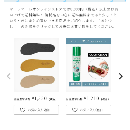
マーレマーレオンラインストアでは8,000円（税込）以上のお買
カートに入れる
L(24.0cm)
い上げで送料無料！ 消耗品を中心に送料無料まであと少し！と
いうときにまとめ買いできる商品をご紹介します。「あと少
し！」の金額をクリックしてお得にお買い物をしてください。
LL(24.5cm)
カートに入れる
残りわずか
XL(25.0cm)
カートに入れる
残りわずか
¥
1,320
¥
1,210
当店通常価格
税込
当店通常価格
税込
当店通常
お気に入り追加
お気に入り追加