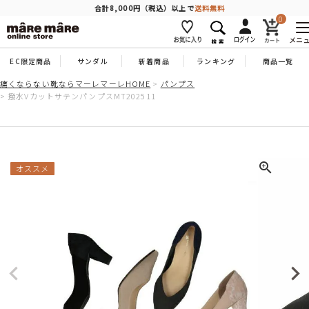
商品を探す
合計8,000円（税込）以上で
送料無料
0
メニ
EC限定商品
サンダル
新着商品
ランキング
商品一覧
人気ワード
#コンフォート
#パンプス
#スニーカー
#ブーツ
痛くならない靴ならマーレマーレHOME
パンプス
撥水VカットサテンパンプスMT202511
タイプ
カテゴリー
オススメ
特徴
ブランド
カラー