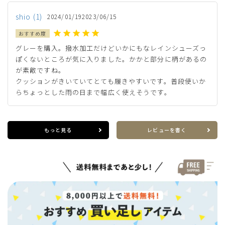
カートに入れる
L(24.0cm)
shio
1
2024/01/19
2023/06/15
LL(24.5cm)
カートに入れる
残りわずか
グレーを購入。撥水加工だけどいかにもなレインシューズっ
ぽくないところが気に入りました。かかと部分に柄があるの
XL(25.0cm)
が素敵ですね。

カートに入れる
残りわずか
クッションがきいていてとても履きやすいです。普段使いか
らちょっとした雨の日まで幅広く使えそうです。
グレー
もっと見る
レビューを書く
カートに入れる
SS(22.5cm)
カートに入れる
S(23.0cm)
カートに入れる
M(23.5cm)