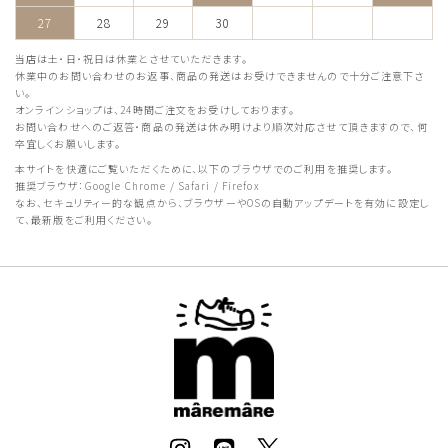
27
28
29
30
当店は土・日・祝日は休業とさせていただきます。
休業中のお問い合わせのお返事、商品の発送はお受けできませんので十分ご注意下さ
い。
オンラインショップは、24時間ご注文をお受けしております。
お問い合わせへのご返答・商品の発送は休み明けより順次対応させて頂きますので、何
卒宜しくお願いします。
本サイトを快適にご覧いただくために、以下のブラウザでのご利用を推奨します。
推奨ブラウザ：Google Chrome / Safari / Firefox
なお、セキュリティー的な観点から、ブラウザーやOSの自動アップデートを有効に設定し
て、最新版をご利用ください。