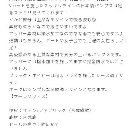
Vカットを施したスッキリラインの日本製パンプスは足
をスッキリ見せてくれます！！
かかと部分は上品なデザインで後ろ姿も◎
素材も柔らかなので履きやすいですよ
アッパー素材は撥水加工なので急な雨でも安心ですね♪
通勤はもちろん、デートや女子会でも活躍の女性らしい1
ブラック
足！
高級感のある上質な素材で気分の上がるパンプスです。
アッパーには撥水加工を施してますが完全防水ではござ
いません
ブラック・ネイビーは程よいラメを施したレース調デザ
カートに入れる
SS(22.5cm)
イン
オークはシンプルな刺繍調デザインとなります。
【マーレソフィス】
カートに入れる
S(23.0cm)
甲皮：サテン/ファブリック（合成繊維）
カートに入れる
M(23.5cm)
底材：合成底
ヒールの高さ：約6.0cm
カートに入れる
L(24.0cm)