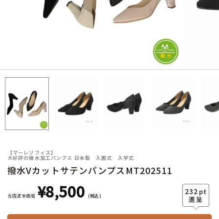
サイズ
ヒールの高さ
【マーレソフィス】
大好評の撥水加工パンプス 日本製 入園式 入学式
撥水VカットサテンパンプスMT202511
絞り込んで検索する
¥
8,500
232
pt
当店通常価格
税込