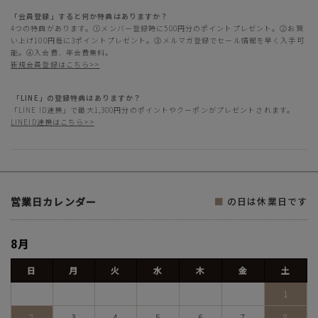
「会員登録」すると何か特典はありますか？
4つの特典があります。①メンバー登録時に500円分のポイントプレゼント。②お買
い上げ100円毎に3ポイントプレゼント。③メルマガ登録でセール情報を早く入手可
能。④入会費、年会費無料。
新規会員登録はこちら>>
「LINE」の登録特典はありますか？
「LINE ID連携」で最大1,300円分のポイントやクーポンがプレゼントされます。
LINEID連携はこちら>>
営業日カレンダー
■
の日は休業日です
8月
日
月
火
水
木
金
土
1
2
3
4
5
6
7
8