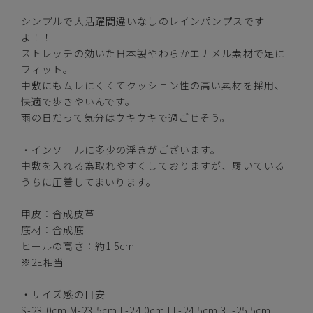
シンプルで大活躍間違いなしのレインパンプスです
よ！！
ストレッチの効いた日本製やわらかエナメル素材で足に
ブラック
フィット。
中敷にもムレにくくてクッション性の高い素材を採用、
快適で歩きやいんです。
雨の日だって気分はウキウキで過ごせそう。
カートに入れる
S(23.0cm)
・インソールに多少の浮きがございます。
中敷を入れる為取れやすくしておりますが、履いている
カートに入れる
M(23.5cm)
うちに圧着してまいります。
甲皮：合成皮革
カートに入れる
L(24.0cm)
底材：合成底
ヒールの高さ：約1.5cm
カートに入れる
LL(24.5cm)
※2E相当
・サイズ感の目安
カートに入れる
3L(25.5cm)
S-23.0cm M-23.5cm L-24.0cm LL-24.5cm 3L-25.5cm