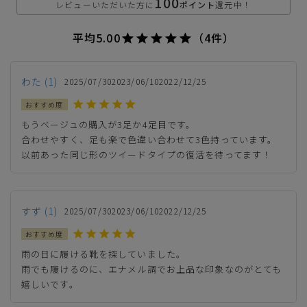
100
ベージュ
レビューいただいた方に
ポイント
還元中！
平均
5.00
（4件）
S(23.0cm)
わた
1
—
2025/07/30
2023/06/10
2022/12/25
在庫切れ
カートに入れる
M(23.5cm)
もうベージュの購入が3足か4足目です。

合わせやすく、足も楽で色違い合わせて3色持っています。

以前あった同じ形のツイードタイプの復活を待ってます！
カートに入れる
L(24.0cm)
カートに入れる
LL(24.5cm)
すず
1
2025/07/30
2023/06/10
2022/12/25
カートに入れる
3L(25.5cm)
雨の日に履ける靴を探していました。

雨でも履けるのに、エナメル調でお上品な印象なのがとても
ワイン
嬉しいです。