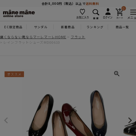
商品を探す
合計8,000円（税込）以上で
送料無料
0
メニ
EC限定商品
サンダル
新着商品
ランキング
商品一覧
人気ワード
#コンフォート
#パンプス
#スニーカー
#ブーツ
痛くならない靴ならマーレマーレHOME
フラット
レインフラットシューズMD00610
タイプ
カテゴリー
オススメ
特徴
ブランド
カラー