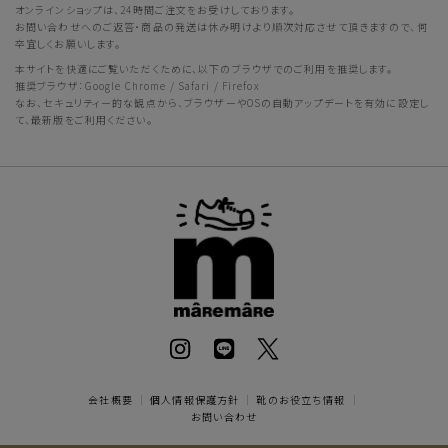
オンラインショップは、24時間ご注文をお受けしております。
お問い合わせへのご返答・商品の発送は休み明けより順次対応させて頂きますので、何
卒宜しくお願いします。
本サイトを快適にご覧いただくために、以下のブラウザでのご利用を推奨します。
推奨ブラウザ：Google Chrome / Safari / Firefox
なお、セキュリティー的な観点から、ブラウザーやOSの自動アップデートを有効に設定し
て、最新版をご利用ください。
会社概要
｜
個人情報保護方針
｜
靴のお役立ち情報
｜
お問い合わせ