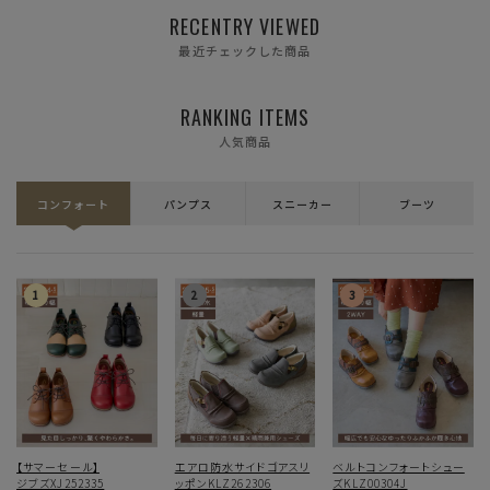
RECENTRY VIEWED
最近チェックした商品
RANKING ITEMS
人気商品
コンフォート
パンプス
スニーカー
ブーツ
【サマーセール】
エアロ防水サイドゴアスリ
ベルトコンフォートシュー
ジブズXJ252335
ッポンKLZ262306
ズKLZ00304J