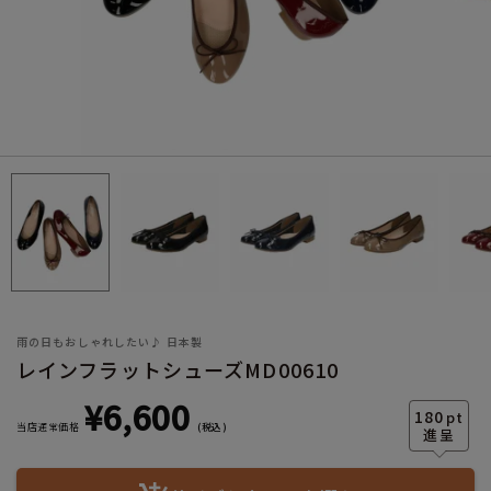
サイズ
ヒールの高さ
雨の日もおしゃれしたい♪ 日本製
レインフラットシューズMD00610
¥
6,600
絞り込んで検索する
180
pt
当店通常価格
税込