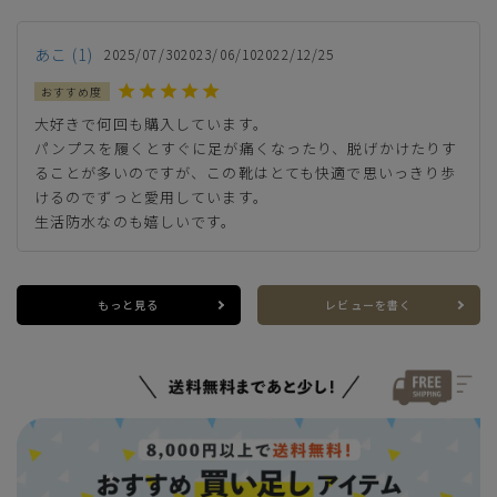
あこ
1
2025/07/30
2023/06/10
2022/12/25
カートに入れる
S(23.0cm)
大好きで何回も購入しています。

パンプスを履くとすぐに足が痛くなったり、脱げかけたりす
カートに入れる
M(23.5cm)
ることが多いのですが、この靴はとても快適で思いっきり歩
けるのでずっと愛用しています。

カートに入れる
L(24.0cm)
生活防水なのも嬉しいです。
LL(24.5cm)
カートに入れる
残りわずか
もっと見る
レビューを書く
3L(25.5cm)
カートに入れる
残りわずか