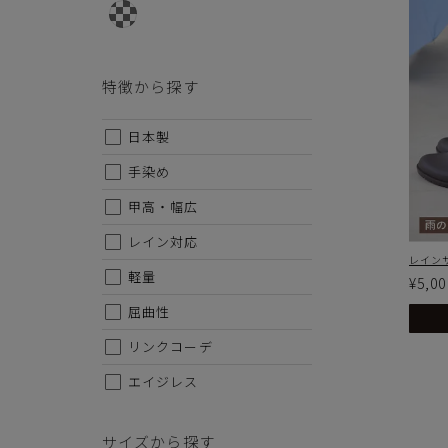
特徴から探す
日本製
手染め
甲高・幅広
レイン対応
レインサ
軽量
¥5,00
屈曲性
リンクコーデ
エイジレス
サイズから探す