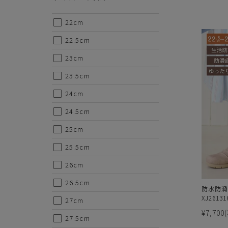
22cm
22.5cm
23cm
23.5cm
24cm
24.5cm
25cm
25.5cm
26cm
26.5cm
防水防滑
XJ26131
27cm
¥7,700
27.5cm