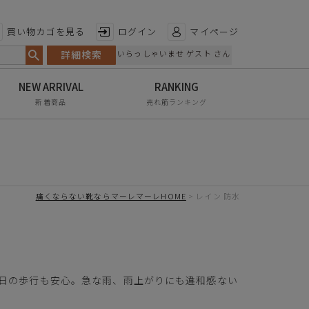
特徴から探す
買い物カゴを見る
ログイン
マイページ
詳細検索
いらっしゃいませ ゲスト さん
日本製
手染め
新着商品
売れ筋ランキング
甲高・幅広
レイン対応
軽量
痛くならない靴ならマーレマーレHOME
レイン 防水
屈曲性
リンクコーデ
エイジレス
の日の歩行も安心。急な雨、雨上がりにも違和感ない