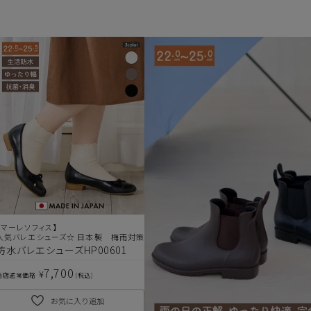
ヒールの高さから探す
1㎝未満
1cm以上2cm未満
2cm以上3cm未満
3cm以上4cm未満
4cm以上5cm未満
5cm以上6cm未満
【マーレソフィス】
6cm以上7cm未満
人気バレエシューズ☆ 日本製 梅雨対策
防水バレエシューズHP00601
7cm以上8cm未満
7,700
¥
当店通常価格
税込
8cm以上
お気に入り追加