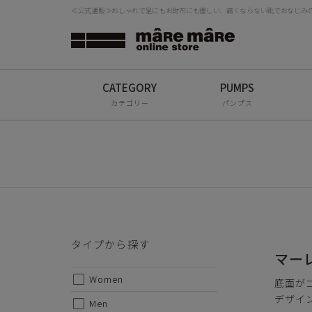
≪公式通販≫おしゃれで足にもお財布にも優しい、痛くならない靴でおなじみの「
タイプから探す
検
Women
Men
カテゴリー
パンプス
All
ブランドから探す
mâRe mâRe
mâRe sophis
タイプから探す
mâRe aero
マー
Women
Paddington Terrace
底面が
デザイ
Men