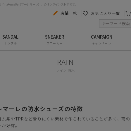
maRe maRe（マーレマーレ）」のオンラインストアです。
カテゴリから探す
色から探す
店舗一覧
お気に入り一覧
索
コンフォートシューズ
パンプス
サンダル
スニーカー
キャンペーン
スニーカー
ブーツ
レイン 防水
サンダル
フラットシューズ
防水レインアイテム
レマーレの防水シューズの特徴
アウトレット
ゴム系やTPRなど滑りにくい素材で作られていることが多く、雨
その他・小物
ンが好評。