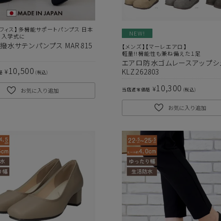
ソフィス】多機能サポートパンプス 日本
NEW!
、入学式に
撥水サテンパンプス MAR815
【メンズ】【マーレエアロ】
軽量!!機能性も兼ね備えた１足
エアロ防水ゴムレースアップシ
10,500
¥
KLZ262803
格
税込
10,300
¥
お気に入り追加
当店通常価格
税込
お気に入り追加