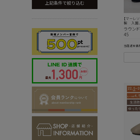
上記条件で絞り込む
【マーレ
製 入園
ラウンド
45
当店通常価