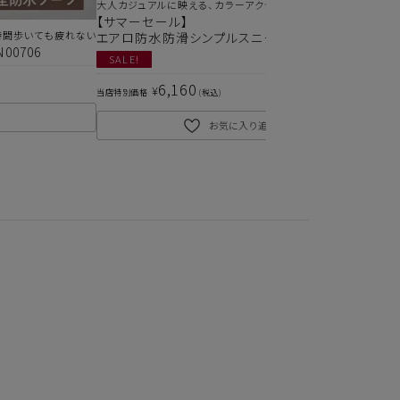
大人カジュアルに映える、カラーアクセント。
【サマーセール】
時間歩いても疲れない
エアロ防水防滑シンプルスニーカーKLZ261106
0706
SALE!
6,160
¥
当店特別価格
税込
お気に入り追加