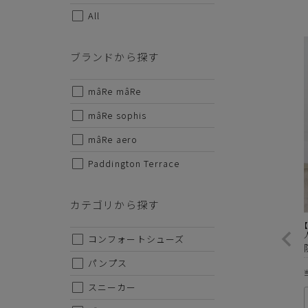
All
サイズから探す
ブランドから探す
22cm
mâRe mâRe
22.5cm
mâRe sophis
23cm
mâRe aero
23.5cm
Paddington Terrace
24cm
カテゴリから探す
24.5cm
25cm
コンフォートシューズ
25.5cm
パンプス
26cm
スニーカー