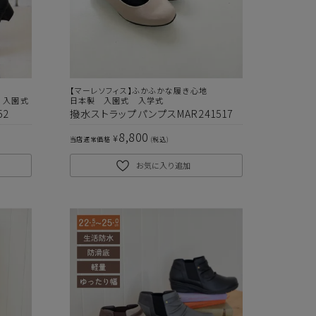
【マーレソフィス】ふかふかな履き心地
 入園式
日本製 入園式 入学式
52
撥水ストラップパンプスMAR241517
8,800
¥
当店通常価格
税込
お気に入り追加