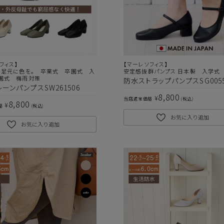
フィス】
【マーレソフィス】
、足元に色を。 卒業式 卒園式 入
安定感抜群パンプス 日本製 入学式
園式 梅雨対策
防水ストラップパンプスSG005
ーンパンプスSW261506
8,800
¥
当店通常価格
税込
8,800
¥
格
税込
お気に入り追加
お気に入り追加