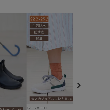
雨に
すっ
オ
当店通
【マーレエアロ】