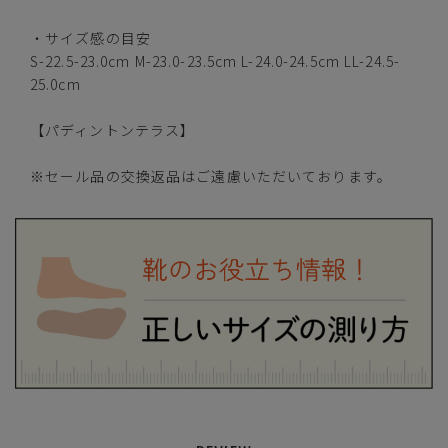
S(22.5-23.0cm)
—
・サイズ感の目安
在庫切れ
S-22.5-23.0cm M-23.0-23.5cm L-24.0-24.5cm LL-24.5-
25.0cm
M(23.0-23.5cm)
—
在庫切れ
【パディントンテラス】
L(24.0-24.5cm)
—
在庫切れ
※セール品の交換返品はご遠慮いただいております。
LL(24.5-25.0cm)
カートに入れる
残りわずか
ベージュ
S(22.5-23.0cm)
—
在庫切れ
M(23.0-23.5cm)