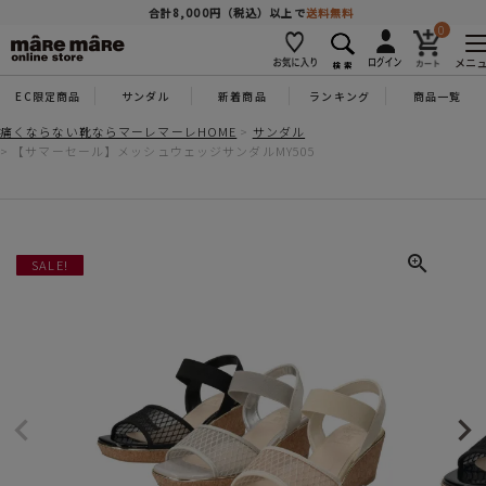
商品を探す
合計8,000円（税込）以上で
送料無料
0
メニ
EC限定商品
サンダル
新着商品
ランキング
商品一覧
人気ワード
#コンフォート
#パンプス
#スニーカー
#ブーツ
痛くならない靴ならマーレマーレHOME
サンダル
【サマーセール】メッシュウェッジサンダルMY505
タイプ
カテゴリー
SALE!
特徴
ブランド
カラー