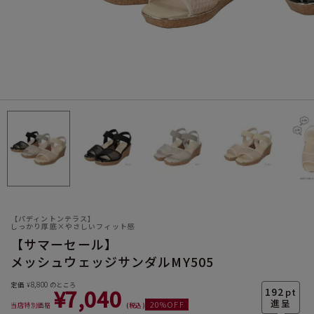
サイズ
ヒールの高さ
【パディントンテラス】
しっかり厚底×やさしいフィット感
【サマーセール】
メッシュウェッジサンダルMY505
絞り込んで検索する
8,800
定価
のところ
¥
¥
7,040
192
pt
20
%OFF
当店特別価格
税込