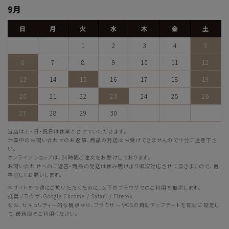
9月
日
月
火
水
木
金
土
1
2
3
4
5
6
7
8
9
10
11
12
13
14
15
16
17
18
19
20
21
22
23
24
25
26
27
28
29
30
当店は土・日・祝日は休業とさせていただきます。
休業中のお問い合わせのお返事、商品の発送はお受けできませんので十分ご注意下さ
い。
オンラインショップは、24時間ご注文をお受けしております。
お問い合わせへのご返答・商品の発送は休み明けより順次対応させて頂きますので、何
卒宜しくお願いします。
本サイトを快適にご覧いただくために、以下のブラウザでのご利用を推奨します。
推奨ブラウザ：Google Chrome / Safari / Firefox
なお、セキュリティー的な観点から、ブラウザーやOSの自動アップデートを有効に設定し
て、最新版をご利用ください。