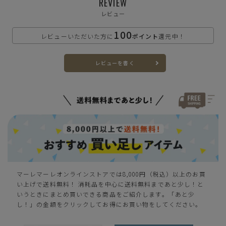
—
REVIEW
在庫切れ
レビュー
L(24.0-24.5cm)
—
100
在庫切れ
レビューいただいた方に
ポイント
還元中！
LL(24.5-25.0cm)
—
レビューを書く
在庫切れ
マーレマーレオンラインストアでは8,000円（税込）以上のお買
い上げで送料無料！ 消耗品を中心に送料無料まであと少し！と
いうときにまとめ買いできる商品をご紹介します。「あと少
し！」の金額をクリックしてお得にお買い物をしてください。