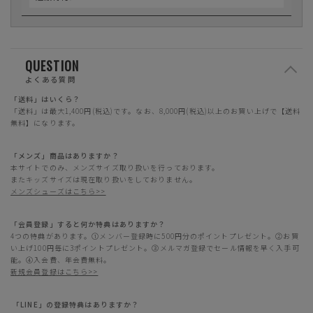
QUESTION
よくある質問
「送料」はいくら？
「送料」は最大1,400円(税込)です。なお、8,000円(税込)以上のお買い上げで【送料
無料】になります。
「メンズ」商品はありますか？
本サイトでのみ、メンズサイズ取り扱いを行っております。
またキッズサイズは現在取り扱いをしておりません。
メンズシューズはこちら>>
「会員登録」すると何か特典はありますか？
4つの特典があります。①メンバー登録時に500円分のポイントプレゼント。②お買
い上げ100円毎に3ポイントプレゼント。③メルマガ登録でセール情報を早く入手可
能。④入会費、年会費無料。
新規会員登録はこちら>>
「LINE」の登録特典はありますか？