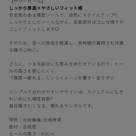
【サマーセール】
ブラック
しっかり厚底×やさしいフィット感
安定感のある厚底ソールで、自然にスタイルアップ!!
しっかりとしたソールながら、足首部分はゴム仕様でや
さしくフィットします◎
S(22.5-23.0cm)
—
在庫切れ
そのため、足への負担を軽減し、長時間の着用でも快適
な履き心地に。
M(23.0-23.5cm)
カートに入れる
残りわずか
さらに、つま先部分にも厚みを持たせているので、ヒー
ルの高さを感じにくく、
L(24.0-24.5cm)
—
在庫切れ
「厚底＝疲れる」というイメージを覆す一足です☆
LL(24.5-25.0cm)
シンプルで合わせやすいデザインは、カジュアルにもき
カートに入れる
残りわずか
れいめにも相性抜群!!
毎日履きたくなる、頼れるサンダルです。
グレー
甲皮：合成繊維/合成皮革
底材：合成底
ヒールの高さ：6.0cm