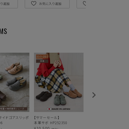
り追加
お気に入り追加
お気に入り追加
サイドゴアスリッポ
【サマーセール】
【サマーセール】
06
本革サボ HP252350
エアロ防水ベルトコンフ
シューズKLZ261317
¥
10,500