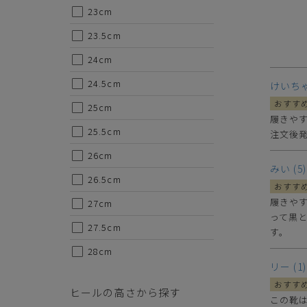
23cm
23.5cm
24cm
24.5cm
けいち
25cm
代金のお支払い方法について
履きやす
25.5cm
注文後
クレジットカード・銀行振込（前払い）・Amazonペイ・
26cm
金引換の中からお好きな決済方法をお選びいただけます。
みい
5
26.5cm
履きや
27cm
って黒
27.5cm
す。
28cm
リー
1
ご注意事項
ヒールの高さから探す
この靴は