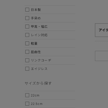
日本製
手染め
甲高・幅広
アイ
レイン対応
軽量
屈曲性
リンクコーデ
エイジレス
サイズから探す
22cm
22.5cm