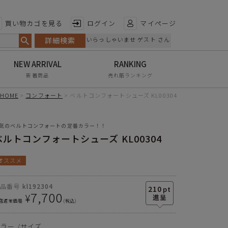
特徴から探す
買い物カゴを見る
ログイン
マイページ
詳細検索
いらっしゃいませ ゲスト さん
日本製
ソール
3.0cm
手染め
素材の種類
合成皮革
新着商品
売れ筋ランキング
サイズ
S
M
L
LL
3L
甲高・幅広
靴底
TPR+ソール部分EVA
HOME
コンフォート
ベルトコンフォートシューズ KL00304
(合成底)
足長
23.0cm
23.5cm
24.0cm
24.5cm
25.0cm
レイン対応
生産国
中国
気のベルトコンフォートの定番カラー！！
幅
8.7cm
8.7cm
8.9cm
9.0cm
9.0cm
軽量
ベルトコンフォートシューズ KL00304
ソール
3.0cm
3.0cm
3.0cm
3.0cm
3.0cm
屈曲性
オススメ
※単位はセンチメートルです
リンクコーデ
商品番号
kl192304
エイジレス
210
pt
7,700
¥
店通常価格
税込
カラー
サイズ