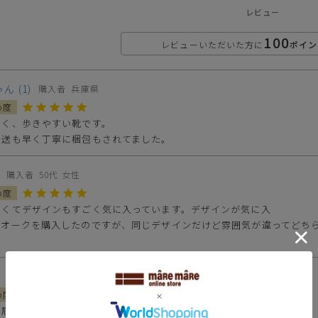
レビュー
100
レビューいただいた方に
ポイン
ゃん
1
購入者
兵庫県
お届け時間帯の指定について
く、歩きやすい靴です。

発送も早く丁寧に梱包もされてました。
代
ご注文から5日以降でしたら、お届け日時と時間帯をご指定
いただけます。ご指定可能な時間帯は「午前中」、「14～16
購入者
50代
女性
時」、「16～18時」、「18～20時」、「19～21時」となっ
ております。
すくてデザインもすごく気に入っています。デザインが気に入

とオークを購入したのですが、同じデザインだけど雰囲気が違ってどち
※
づ
購入者
大阪府
50代
女性
履きやすく同じ靴を2個購入しました。
