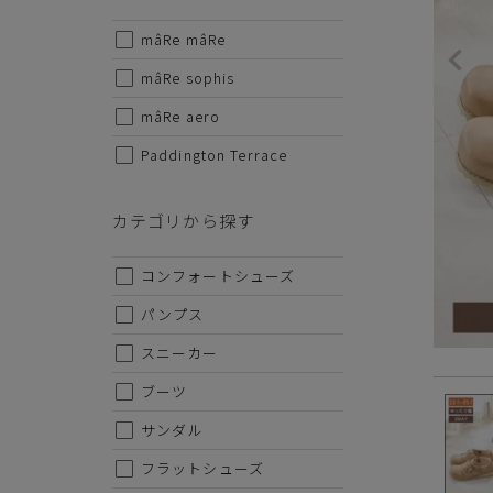
mâRe mâRe
サイズから探す
※こち
mâRe sophis
何卒ご
22cm
mâRe aero
Paddington Terrace
22.5cm
23cm
カテゴリから探す
23.5cm
コンフォートシューズ
24cm
パンプス
24.5cm
スニーカー
25cm
ブーツ
25.5cm
サンダル
26cm
フラットシューズ