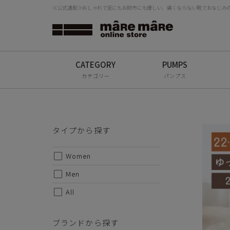
≪公式通販≫おしゃれで足にもお財布にも優しい、痛くならない靴でおなじみの「
※生産
タイプから探す
ござい
お選び
検
Women
願いし
Men
甲皮：P
カテゴリー
パンプス
底材：T
All
(合成底
ソールの
ブランドから探す
ワイズ:
タイプから探す
(当社
mâRe mâRe
Women
・サイ
mâRe sophis
S-23.0
Men
mâRe aero
All
[靴箱の
こちら
Paddington Terrace
KL00
ブランドから探す
す。