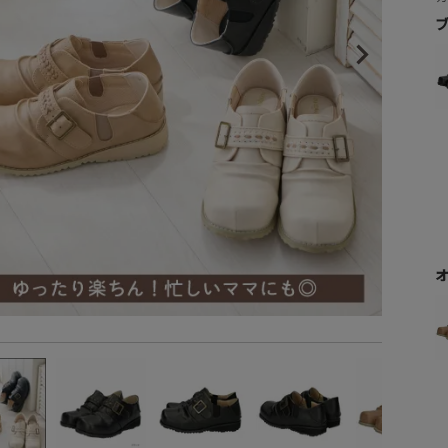
ヒールの高さから探す
らの商品は原材料の高騰により新価格となりました。
理解いただきますようお願いいたします。
1㎝未満
1cm以上2cm未満
2cm以上3cm未満
3cm以上4cm未満
4cm以上5cm未満
5cm以上6cm未満
6cm以上7cm未満
7cm以上8cm未満
8cm以上