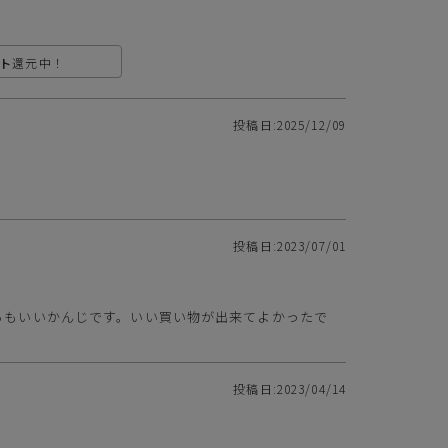
ト
還元中！
投稿日
2025/12/09
クレジットカードでのお支払いについて
以下のカード会社がお使いいただけます。
投稿日
2023/07/01
らもいいかんじです。いい買い物が出来てよかったで
お支払いは、お客様がお持ちのクレジットカード会社の会員規約に基
き、ご指定の口座から引落としさせていただきます。
投稿日
2023/04/14