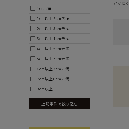
・セール/アウトレット商品の交換・返品は原則としてご
足が痛
・掲載されております商品の色はPCモニターにより色目
1㎝未満
・掲載されております画像を許可無くご使用にならないで
1cm以上2cm未満
・仕様および外観・価格は予告なく変更されることがあり
・当オンラインストアと実店舗では、一部商品にて割引率
2cm以上3cm未満
・ご試着につきましては必ず屋内でお願いします。
3cm以上4cm未満
4cm以上5cm未満
5cm以上6cm未満
6cm以上7cm未満
7cm以上8cm未満
8cm以上
上記条件で絞り込む