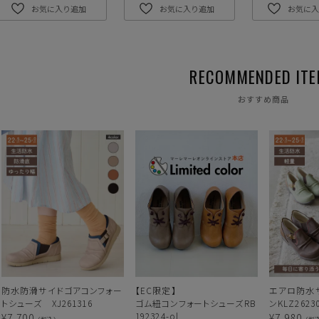
お気に入り追加
お気に入り追加
お気に入
おすすめ商品
防水防滑サイドゴアコンフォー
【EC限定】
エアロ防水
トシューズ XJ261316
ゴム紐コンフォートシューズRB
ンKLZ2623
192324-ol
¥
7,700
¥
7,980