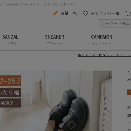
maRe maRe（マーレマーレ）」のオンラインストアです。
時期により、色味の濃淡に多少の個体差が生じる場合が
カテゴリから探す
色から探す
店舗一覧
お気に入り一覧
ます。
いただく事ができませんのでご了承いただきますようお
索
コンフォートシューズ
ます。
パンプス
U (合成皮革)
サンダル
スニーカー
キャンペーン
PR+ソール部分EVA
スニーカー
痛くならない靴ならマーレマーレ
)
ブーツ
厚み：3.0cm
3E相当
人
サンダル
規定のワイズとなります)
フラットシューズ
ズ感の目安
防水レインアイテム
cm M-23.5cm L-24.0cm LL-24.5cm 3L-25.0cm
アウトレット
表記について]
当
の商品の靴箱の商品番号の表記が
その他・小物
304とKLZ00304がございますが同じ商品となっておりま