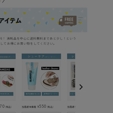
無料！ 消耗品を中心に送料無料まであと少し！という
クしてお得にお買い物をしてください。
870
550
495
¥
¥
税込
当店通常価格
税込
当店通常価格
税込