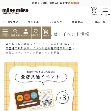
商品を探す
合計8,000円（税込）以上で
送料無料
メニュー
EC限定商品
サンダル
ランキング
新着商品
商品一覧
人気ワード
#コンフォート
#パンプス
#スニーカー
#ブーツ
実店舗のお知らせ・イベント情報
MENU
痛くならない靴ならマーレマーレ公式通販HOME
タイプ
実店舗のお知らせ・イベント情報
有楽町マルイ店
全国のマーレマーレで記念イベント開催！
カテゴリー
特徴
ブランド
カラー