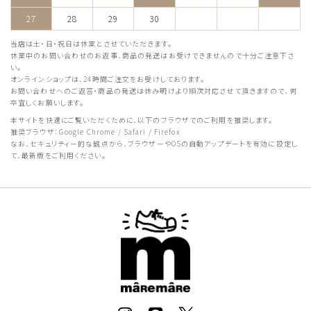
27
28
29
30
当店は土・日・祝日は休業とさせていただきます。
休業中のお問い合わせのお返事、商品の発送はお受けできませんので十分ご注意下さ
い。
オンラインショップは、24時間ご注文をお受けしております。
お問い合わせへのご返答・商品の発送は休み明けより順次対応させて頂きますので、何
卒宜しくお願いします。
本サイトを快適にご覧いただくために、以下のブラウザでのご利用を推奨します。
推奨ブラウザ：Google Chrome / Safari / Firefox
なお、セキュリティー的な観点から、ブラウザーやOSの自動アップデートを有効に設定し
て、最新版をご利用ください。