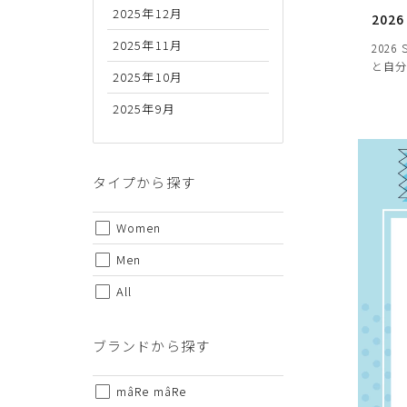
2025年12月
2026
2025年11月
2026
と自分
2025年10月
2025年9月
代金のお支払い方法について
クレジットカード・銀行振込（前払い）・Amazonペイ・
金引換の中からお好きな決済方法をお選びいただけます。
タイプから探す
Women
Men
All
ご注意事項
ブランドから探す
・セール/アウトレット商品の交換・返品は原則としてご
・掲載されております商品の色はPCモニターにより色目
mâRe mâRe
・掲載されております画像を許可無くご使用にならないで