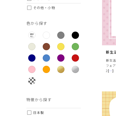
その他・小物
色から探す
新生
新生活
フェア
2
[
…
]
特徴から探す
日本製