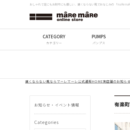
おしゃれで足にもお財布にも優しい、痛くならない靴でおなじみの 「maRe m
タイプから探す
検
Women
Men
カテゴリー
パンプス
All
ブランドから探す
痛くならない靴ならマーレマーレ公式通販HOME
実店舗のお知ら
mâRe mâRe
mâRe sophis
有楽
お知らせ・イベント情報
mâRe aero
Paddington Terrace
Categories