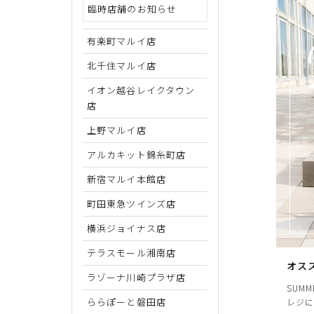
臨時店舗のお知らせ
サイズから探す
有楽町マルイ店
北千住マルイ店
22cm
イオン越谷レイクタウン
22.5cm
店
23cm
上野マルイ店
23.5cm
アルカキット錦糸町店
新宿マルイ本館店
24cm
町田東急ツインズ店
24.5cm
横浜ジョイナス店
25cm
テラスモール湘南店
25.5cm
オス
ラゾーナ川崎プラザ店
SUM
26cm
ららぽーと磐田店
レジに