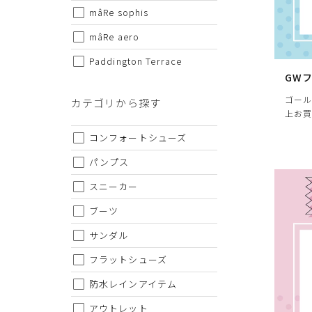
mâRe sophis
・仕様および外観・価格は予告なく変更されることがあり
・当オンラインストアと実店舗では、一部商品にて割引率
mâRe aero
・ご試着につきましては必ず屋内でお願いします。
Paddington Terrace
GW
ゴール
カテゴリから探す
上お買
コンフォートシューズ
パンプス
スニーカー
ブーツ
サンダル
フラットシューズ
防水レインアイテム
アウトレット