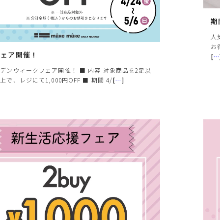
ます。予めご了承下さい。
が異なります
期
人
お
フェア開催！
[
…
デンウィークフェア開催！ ■ 内容 対象商品を2足以
上で、レジにて1,000円OFF ■ 期間 4/
[
…
]