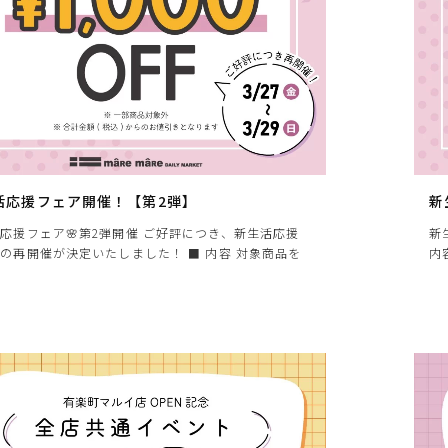
活応援フェア開催！【第2弾】
新
応援フェア🌸第2弾開催 ご好評につき、新生活応援
新
の再開催が決定いたしました！ ■ 内容 対象商品を
内