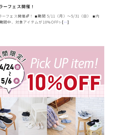
ラーフェス開催！
ラーフェス開催🌈！ ◾︎期間 5/11（月）〜5/31（日） ◾︎内
 期間中、対象アイテムが10％OFF✨
[
…
]
クレジットカードでのお支払いについて
以下のカード会社がお使いいただけます。
お支払いは、お客様がお持ちのクレジットカード会社の会員規約に基
き、ご指定の口座から引落としさせていただきます。
支払・配送について
特定商取引法に基づく表示