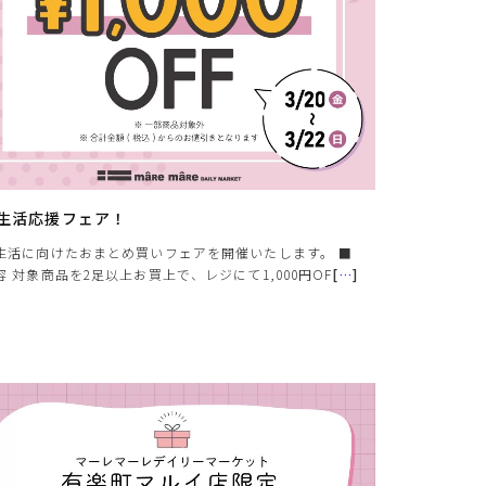
生活応援フェア！
生活に向けたおまとめ買いフェアを開催いたします。 ■
容 対象商品を2足以上お買上で、レジにて1,000円OF
[
…
]