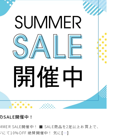
のSALE開催中！
UMMER SALE開催中！ ■ SALE商品を2足以上お買上で、
ジにて10％OFF 絶賛開催中！ 気に
[
…
]