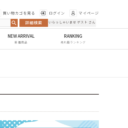
特徴から探す
買い物カゴを見る
ログイン
マイページ
詳細検索
いらっしゃいませ ゲスト さん
日本製
手染め
新着商品
売れ筋ランキング
甲高・幅広
レイン対応
軽量
屈曲性
リンクコーデ
エイジレス