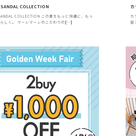
 SANDAL COLLECTION
カ
 SANDAL COLLECTION この夏をもっと快適に、もっ
カ
らしく。 マーレマーレのこだわりの
[
…
]
容
お届け時間帯の指定について
代
ご注文から5日以降でしたら、お届け日時と時間帯をご指定
いただけます。ご指定可能な時間帯は「午前中」、「14～16
時」、「16～18時」、「18～20時」、「19～21時」となっ
ております。
※
づ
遠慮願います。
に相違が生じる場合があります。予めご了承下さい。
下さい。お使いになりたい場合はお問い合せよりご連絡下さい。