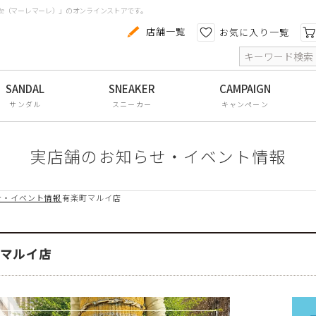
aRe（マーレマーレ）」のオンラインストアです。
カテゴリから探す
色から探す
店舗一覧
お気に入り一覧
索
コンフォートシューズ
パンプス
サンダル
スニーカー
キャンペーン
スニーカー
ブーツ
実店舗のお知らせ・イベント情報
サンダル
せ・イベント情報
有楽町マルイ店
フラットシューズ
防水レインアイテム
町マルイ店
アウトレット
その他・小物