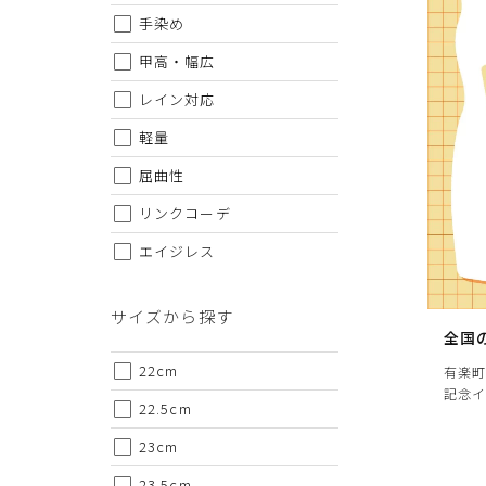
手染め
甲高・幅広
レイン対応
軽量
屈曲性
リンクコーデ
エイジレス
サイズから探す
全国
22cm
有楽町
記念イ
22.5cm
23cm
23.5cm