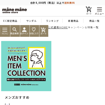
商品を探す
合計8,000円（税込）以上で
送料無料
メニュー
EC限定商品
サンダル
ランキング
新着商品
商品一覧
痛くならない靴ならマーレマーレ公式通販HOME
キャンペーン＆特集一覧
人気ワード
#コンフォート
#パンプス
#スニーカー
#ブーツ
MENU
タイプ
カテゴリー
特徴
ブランド
メンズおすすめ
カラー
[
…
]