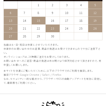
1
2
3
4
5
6
7
8
9
10
11
12
13
14
15
16
17
18
19
20
21
22
23
24
25
26
27
28
29
30
当店は土・日・祝日は休業とさせていただきます。
休業中のお問い合わせのお返事、商品の発送はお受けできませんので十分ご注意下さ
い。
オンラインショップは、24時間ご注文をお受けしております。
お問い合わせへのご返答・商品の発送は休み明けより順次対応させて頂きますので、何
卒宜しくお願いします。
本サイトを快適にご覧いただくために、以下のブラウザでのご利用を推奨します。
推奨ブラウザ：Google Chrome / Safari / Firefox
なお、セキュリティー的な観点から、ブラウザーやOSの自動アップデートを有効に設定し
て、最新版をご利用ください。