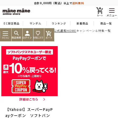
商品を探す
合計8,000円（税込）以上で
送料無料
メニュー
EC限定商品
サンダル
ランキング
新着商品
商品一覧
痛くならない靴ならマーレマーレ公式通販HOME
キャンペーン＆特集一覧
人気ワード
#コンフォート
#パンプス
#スニーカー
#ブーツ
MENU
タイプ
カテゴリー
特徴
ブランド
【Yahoo!】スーパーPayP
カラー
ayクーポン ソフトバン