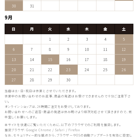
30
31
9月
日
月
火
水
木
金
土
1
2
3
4
5
6
7
8
9
10
11
12
13
14
15
16
17
18
19
20
21
22
23
24
25
26
27
28
29
30
当店は土・日・祝日は休業とさせていただきます。
休業中のお問い合わせのお返事、商品の発送はお受けできませんので十分ご注意下さ
い。
オンラインショップは、24時間ご注文をお受けしております。
お問い合わせへのご返答・商品の発送は休み明けより順次対応させて頂きますので、何
卒宜しくお願いします。
本サイトを快適にご覧いただくために、以下のブラウザでのご利用を推奨します。
推奨ブラウザ：Google Chrome / Safari / Firefox
なお、セキュリティー的な観点から、ブラウザーやOSの自動アップデートを有効に設定し