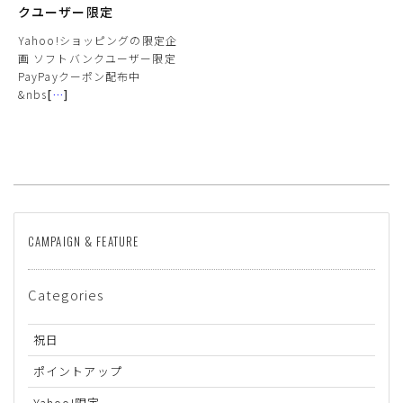
クユーザー限定
Yahoo!ショッピングの限定企
画 ソフトバンクユーザー限定
PayPayクーポン配布中
&nbs
[
…
]
サイズ
CAMPAIGN & FEATURE
ヒールの高さ
Categories
絞り込んで検索する
祝日
ポイントアップ
Yahoo!限定