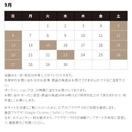
9月
日
月
火
水
木
金
土
1
2
3
4
5
6
7
8
9
10
11
12
13
14
15
16
17
18
19
20
21
22
23
24
25
26
27
28
29
30
当店は土・日・祝日は休業とさせていただきます。
休業中のお問い合わせのお返事、商品の発送はお受けできませんので十分ご注意下さ
い。
オンラインショップは、24時間ご注文をお受けしております。
お問い合わせへのご返答・商品の発送は休み明けより順次対応させて頂きますので、何
卒宜しくお願いします。
本サイトを快適にご覧いただくために、以下のブラウザでのご利用を推奨します。
推奨ブラウザ：Google Chrome / Safari / Firefox
なお、セキュリティー的な観点から、ブラウザーやOSの自動アップデートを有効に設定し
て、最新版をご利用ください。