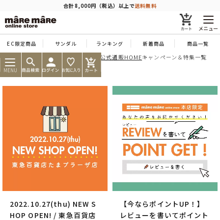
商品を探す
合計8,000円（税込）以上で
送料無料
メニュー
EC限定商品
サンダル
ランキング
新着商品
商品一覧
痛くならない靴ならマーレマーレ公式通販HOME
キャンペーン＆特集一覧
人気ワード
#コンフォート
#パンプス
#スニーカー
#ブーツ
MENU
タイプ
カテゴリー
特徴
ブランド
2022.10.27(thu) NEW S
【今ならポイントUP！】
カラー
HOP OPEN! / 東急百貨店
レビューを書いてポイント