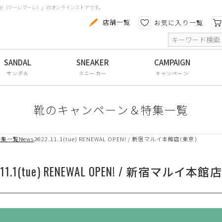
aRe（マーレマーレ）」のオンラインストアです。
カテゴリから探す
色から探す
店舗一覧
お気に入り一覧
索
コンフォートシューズ
パンプス
サンダル
スニーカー
キャンペーン
スニーカー
ブーツ
靴のキャンペーン＆特集一覧
サンダル
特集一覧
News
2022.11.1(tue) RENEWAL OPEN! / 新宿マルイ本館店(東京)
フラットシューズ
防水レインアイテム
.11.1(tue) RENEWAL OPEN! / 新宿マルイ本館
アウトレット
その他・小物