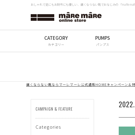
おしゃれで足にもお財布にも優しい、痛くならない靴でおなじみの 「maRe m
タイプから探す
検
Women
Men
カテゴリー
パンプス
All
ブランドから探す
痛くならない靴ならマーレマーレ公式通販HOME
キャンペーン＆
mâRe mâRe
mâRe sophis
2022
CAMPAIGN & FEATURE
mâRe aero
Paddington Terrace
Categories