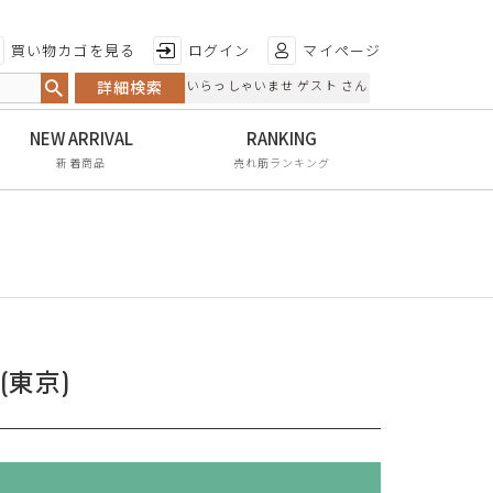
特徴から探す
買い物カゴを見る
ログイン
マイページ
詳細検索
いらっしゃいませ ゲスト さん
日本製
手染め
新着商品
売れ筋ランキング
甲高・幅広
レイン対応
軽量
屈曲性
リンクコーデ
店(東京)
エイジレス