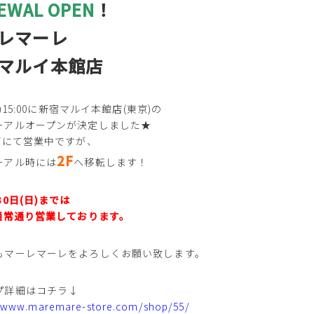
EWAL OPEN
！
レマーレ
マルイ本館店
(火)15:00に新宿マルイ本館店(東京)の
ーアルオープンが決定しました★
1Fにて営業中ですが、
2F
ーアル時には
へ移転します！
30日(日)までは
で通常通り営業しております。
もマーレマーレをよろしくお願い致します。
プ詳細はコチラ↓
//www.maremare-store.com/shop/55/