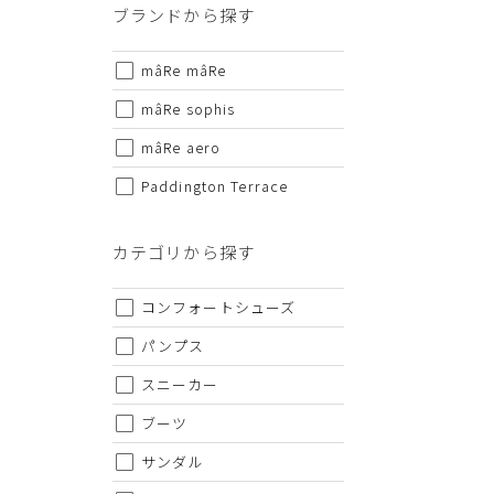
ブランドから探す
・セール/アウトレット商品の交換・返品は原則としてご
・掲載されております商品の色はPCモニターにより色目
mâRe mâRe
・掲載されております画像を許可無くご使用にならないで
mâRe sophis
・仕様および外観・価格は予告なく変更されることがあり
・当オンラインストアと実店舗では、一部商品にて割引率
mâRe aero
・ご試着につきましては必ず屋内でお願いします。
Paddington Terrace
カテゴリから探す
コンフォートシューズ
パンプス
スニーカー
ブーツ
サンダル