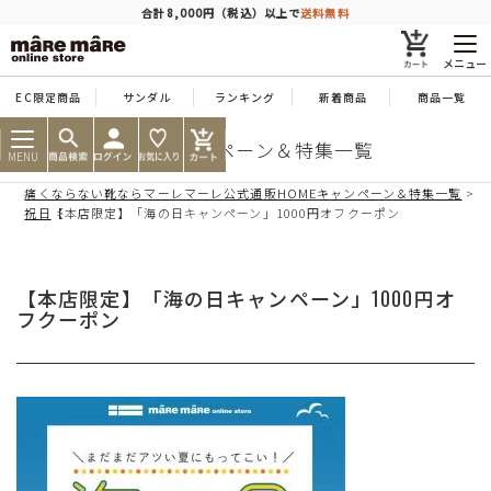
商品を探す
合計8,000円（税込）以上で
送料無料
メニュー
EC限定商品
サンダル
ランキング
新着商品
商品一覧
人気ワード
#コンフォート
#パンプス
#スニーカー
#ブーツ
靴のキャンペーン＆特集一覧
MENU
痛くならない靴ならマーレマーレ公式通販HOME
キャンペーン＆特集一覧
タイプ
祝日
【本店限定】「海の日キャンペーン」1000円オフクーポン
カテゴリー
【本店限定】「海の日キャンペーン」1000円オ
フクーポン
特徴
ブランド
カラー