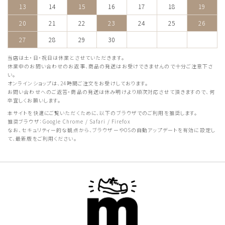
13
14
15
16
17
18
19
20
21
22
23
24
25
26
27
28
29
30
当店は土・日・祝日は休業とさせていただきます。
休業中のお問い合わせのお返事、商品の発送はお受けできませんので十分ご注意下さ
い。
オンラインショップは、24時間ご注文をお受けしております。
お問い合わせへのご返答・商品の発送は休み明けより順次対応させて頂きますので、何
卒宜しくお願いします。
本サイトを快適にご覧いただくために、以下のブラウザでのご利用を推奨します。
推奨ブラウザ：Google Chrome / Safari / Firefox
なお、セキュリティー的な観点から、ブラウザーやOSの自動アップデートを有効に設定し
て、最新版をご利用ください。