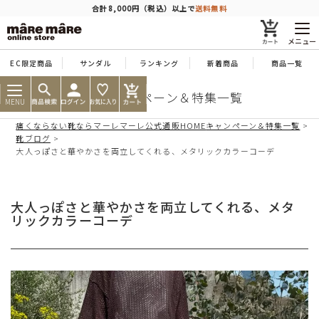
商品を探す
合計8,000円（税込）以上で
送料無料
メニュー
EC限定商品
サンダル
ランキング
新着商品
商品一覧
人気ワード
#コンフォート
#パンプス
#スニーカー
#ブーツ
靴のキャンペーン＆特集一覧
MENU
痛くならない靴ならマーレマーレ公式通販HOME
キャンペーン＆特集一覧
タイプ
靴ブログ
大人っぽさと華やかさを両立してくれる、メタリックカラーコーデ
カテゴリー
大人っぽさと華やかさを両立してくれる、メタ
リックカラーコーデ
特徴
ブランド
カラー