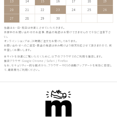
13
14
15
16
17
18
19
20
21
22
23
24
25
26
27
28
29
30
当店は土・日・祝日は休業とさせていただきます。
休業中のお問い合わせのお返事、商品の発送はお受けできませんので十分ご注意下さ
い。
オンラインショップは、24時間ご注文をお受けしております。
お問い合わせへのご返答・商品の発送は休み明けより順次対応させて頂きますので、何
卒宜しくお願いします。
本サイトを快適にご覧いただくために、以下のブラウザでのご利用を推奨します。
推奨ブラウザ：Google Chrome / Safari / Firefox
なお、セキュリティー的な観点から、ブラウザーやOSの自動アップデートを有効に設定し
て、最新版をご利用ください。