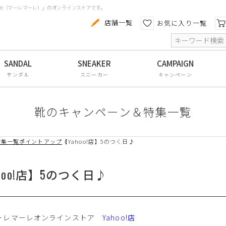
aRe（マーレマーレ）」のオンラインストアです。
カテゴリから探す
色から探す
店舗一覧
お気に入り一覧
索
コンフォートシューズ
パンプス
サンダル
スニーカー
キャンペーン
スニーカー
ブーツ
靴のキャンペーン＆特集一覧
サンダル
特集一覧
ポイントアップ
【Yahoo!店】5のつく日♪
フラットシューズ
防水レインアイテム
hoo!店】5のつく日♪
アウトレット
その他・小物
ーレマーレオンラインストア
Yahoo!店