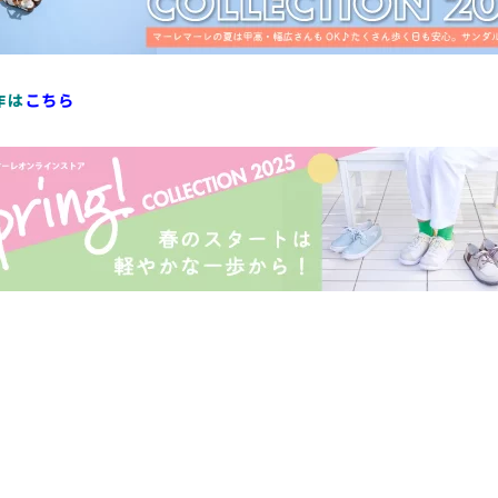
作は
こちら