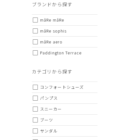
ブランドから探す
・セール/アウトレット商品の交換・返品は原則としてご
・掲載されております商品の色はPCモニターにより色目
mâRe mâRe
・掲載されております画像を許可無くご使用にならないで
mâRe sophis
・仕様および外観・価格は予告なく変更されることがあり
・当オンラインストアと実店舗では、一部商品にて割引率
mâRe aero
・ご試着につきましては必ず屋内でお願いします。
Paddington Terrace
カテゴリから探す
コンフォートシューズ
パンプス
スニーカー
ブーツ
サンダル