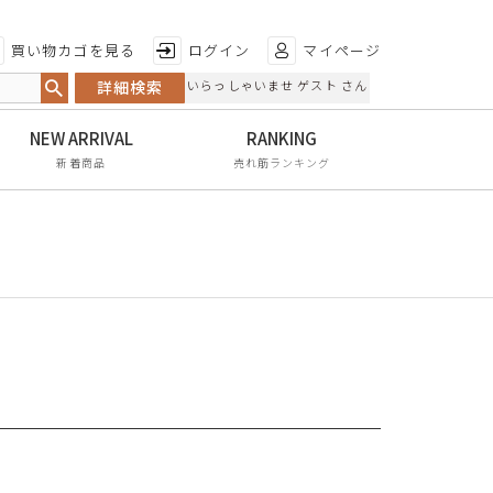
特徴から探す
買い物カゴを見る
ログイン
マイページ
詳細検索
いらっしゃいませ ゲスト さん
日本製
手染め
新着商品
売れ筋ランキング
甲高・幅広
レイン対応
軽量
屈曲性
リンクコーデ
エイジレス