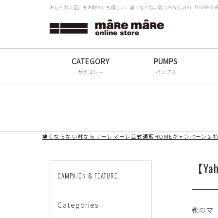
おしゃれで足にもお財布にも優しい、痛くならない靴でおなじみの 「maRe m
タイプから探す
検
Women
Men
カテゴリー
パンプス
All
ブランドから探す
痛くならない靴ならマーレマーレ公式通販HOME
キャンペーン＆
mâRe mâRe
mâRe sophis
【Ya
CAMPAIGN & FEATURE
mâRe aero
Paddington Terrace
Categories
靴のマ