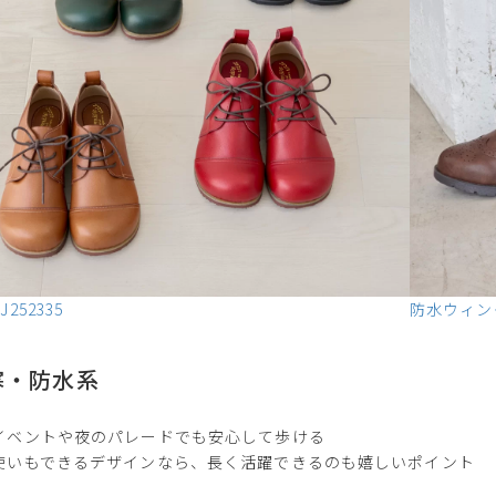
お届け時間帯の指定について
代
ご注文から5日以降でしたら、お届け日時と時間帯をご指定
252335
防水ウィング
いただけます。ご指定可能な時間帯は「午前中」、「14～16
時」、「16～18時」、「18～20時」、「19～21時」となっ
ております。
寒・防水系
※
イベントや夜のパレードでも安心して歩ける
づ
使いもできるデザインなら、長く活躍できるのも嬉しいポイント