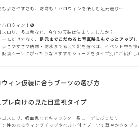
さも歩きやすさも、防寒も！ハロウィンを楽しむ足元選び〜
ぐハロウィン！🎃
ゴスロリ、吸血鬼など、今年の仮装は決まりましたか？
ュームだけでなく、
足元までこだわると写真映えもぐっとアップ
し
、歩きやすさや防寒・防水まで考えて靴を選べば、イベント中も快
、仮装シーンにぴったりなおすすめシューズをタイプ別にご紹介し
ロウィン仮装に合うブーツの選び方
スプレ向けの見た目重視タイプ
やゴスロリ、吸血鬼などキャラクター系コーデにぴったり
イン性のあるウィングチップやベルト付きブーツで華やかさをプラ