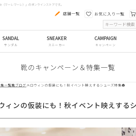
aRe（マーレマーレ）」のオンラインストアです。
カテゴリから探す
色から探す
店舗一覧
お気に入り一覧
索
コンフォートシューズ
パンプス
サンダル
スニーカー
キャンペーン
スニーカー
ブーツ
靴のキャンペーン＆特集一覧
サンダル
特集一覧
靴ブログ
ハロウィンの仮装にも！秋イベント映えするシューズ特集🎃
フラットシューズ
防水レインアイテム
ウィンの仮装にも！秋イベント映えするシ
アウトレット
その他・小物