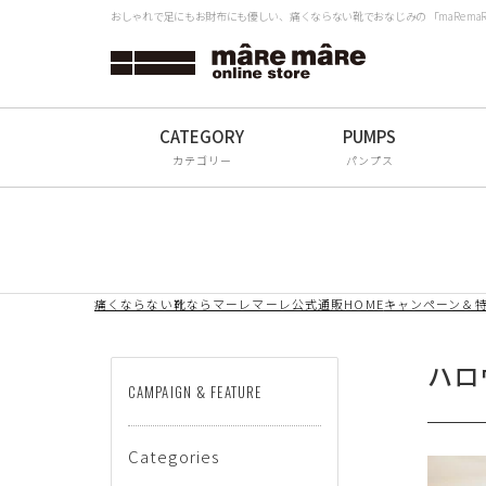
おしゃれで足にもお財布にも優しい、痛くならない靴でおなじみの 「maRe m
タイプから探す
検
Women
Men
カテゴリー
パンプス
All
ブランドから探す
痛くならない靴ならマーレマーレ公式通販HOME
キャンペーン＆
mâRe mâRe
mâRe sophis
ハロ
CAMPAIGN & FEATURE
mâRe aero
Paddington Terrace
Categories