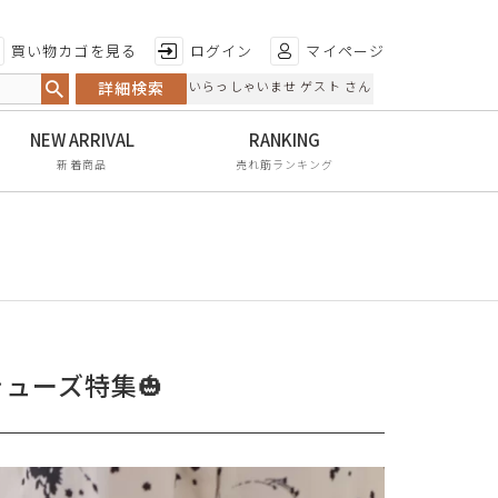
特徴から探す
買い物カゴを見る
ログイン
マイページ
詳細検索
いらっしゃいませ ゲスト さん
日本製
手染め
新着商品
売れ筋ランキング
甲高・幅広
レイン対応
軽量
屈曲性
リンクコーデ
ューズ特集🎃
エイジレス