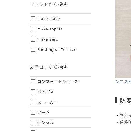
ブランドから探す
mâRe mâRe
mâRe sophis
mâRe aero
Paddington Terrace
代金のお支払い方法について
カテゴリから探す
クレジットカード・銀行振込（前払い）・Amazonペイ・
コンフォートシューズ
ジブズXJ
金引換の中からお好きな決済方法をお選びいただけます。
パンプス
防
スニーカー
ブーツ
・屋外
・普段
サンダル
ご注意事項