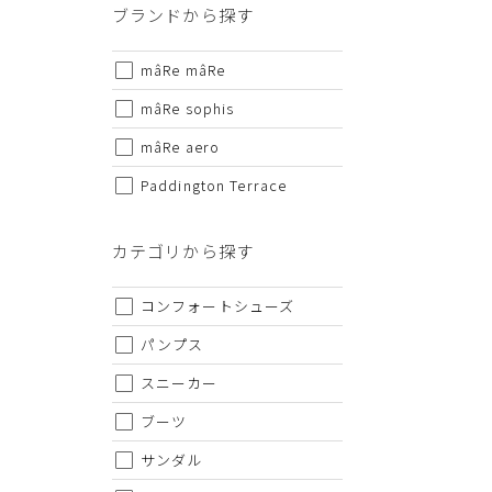
ブランドから探す
・セール/アウトレット商品の交換・返品は原則としてご
・掲載されております商品の色はPCモニターにより色目
mâRe mâRe
・掲載されております画像を許可無くご使用にならないで
mâRe sophis
・仕様および外観・価格は予告なく変更されることがあり
・当オンラインストアと実店舗では、一部商品にて割引率
mâRe aero
・ご試着につきましては必ず屋内でお願いします。
Paddington Terrace
カテゴリから探す
コンフォートシューズ
パンプス
スニーカー
ブーツ
サンダル