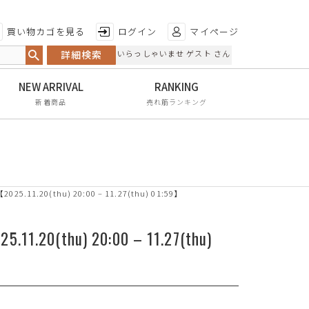
特徴から探す
買い物カゴを見る
ログイン
マイページ
詳細検索
いらっしゃいませ ゲスト さん
日本製
手染め
新着商品
売れ筋ランキング
甲高・幅広
レイン対応
軽量
1.20(thu) 20:00 – 11.27(thu) 01:59】
屈曲性
リンクコーデ
(thu) 20:00 – 11.27(thu)
エイジレス