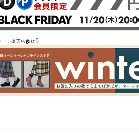
ーレ楽天店🏠は👇