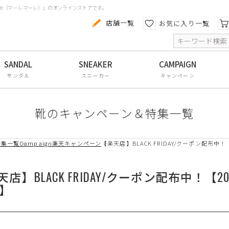
aRe（マーレマーレ）」のオンラインストアです。
カテゴリから探す
色から探す
店舗一覧
お気に入り一覧
索
コンフォートシューズ
パンプス
サンダル
スニーカー
キャンペーン
スニーカー
ブーツ
靴のキャンペーン＆特集一覧
サンダル
特集一覧
Campaign
楽天キャンペーン
【楽天店】BLACK FRIDAY/クーポン配布中！【2025.1
フラットシューズ
防水レインアイテム
】BLACK FRIDAY/クーポン配布中！【2025.11.20
9】
アウトレット
その他・小物