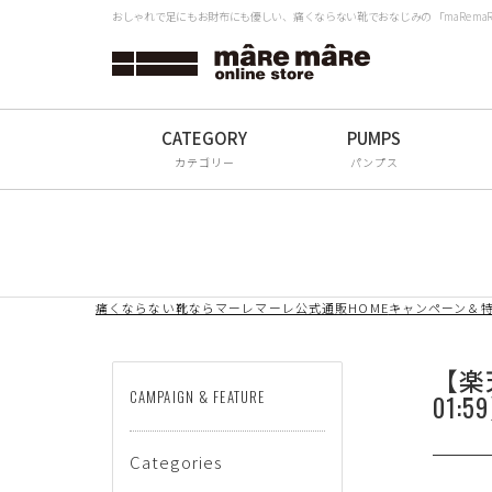
おしゃれで足にもお財布にも優しい、痛くならない靴でおなじみの 「maRe m
タイプから探す
検
Women
Men
カテゴリー
パンプス
All
ブランドから探す
痛くならない靴ならマーレマーレ公式通販HOME
キャンペーン＆
mâRe mâRe
mâRe sophis
【楽天店
CAMPAIGN & FEATURE
01:5
mâRe aero
Paddington Terrace
Categories