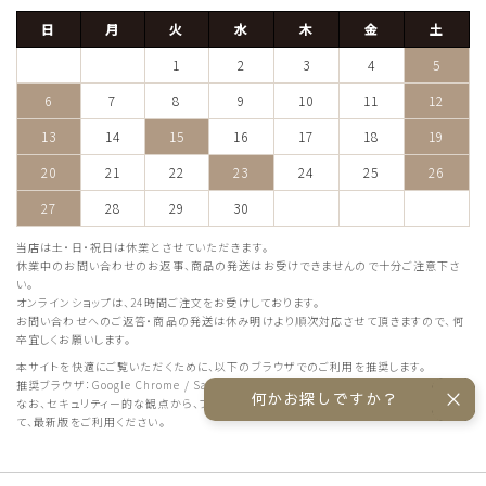
日
月
火
水
木
金
土
1
2
3
4
5
6
7
8
9
10
11
12
13
14
15
16
17
18
19
20
21
22
23
24
25
26
27
28
29
30
当店は土・日・祝日は休業とさせていただきます。
休業中のお問い合わせのお返事、商品の発送はお受けできませんので十分ご注意下さ
い。
オンラインショップは、24時間ご注文をお受けしております。
お問い合わせへのご返答・商品の発送は休み明けより順次対応させて頂きますので、何
卒宜しくお願いします。
本サイトを快適にご覧いただくために、以下のブラウザでのご利用を推奨します。
推奨ブラウザ：Google Chrome / Safari / Firefox
何かお探しですか？
なお、セキュリティー的な観点から、ブラウザーやOSの自動アップデートを有効に設定し
て、最新版をご利用ください。