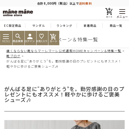
商品を探す
合計8,000円（税込）以上で
送料無料
メニュー
EC限定商品
サンダル
ランキング
新着商品
商品一覧
人気ワード
#コンフォート
#パンプス
#スニーカー
#ブーツ
靴のキャンペーン＆特集一覧
MENU
痛くならない靴ならマーレマーレ公式通販HOME
キャンペーン＆特集一覧
タイプ
靴ブログ
がんばる足に“ありがとう”を。勤労感謝の日のプレゼントにもオススメ！
軽やかに歩けるご褒美シューズ🎶
カテゴリー
がんばる足に“ありがとう”を。勤労感謝の日のプ
特徴
レゼントにもオススメ！軽やかに歩けるご褒美
シューズ🎶
ブランド
カラー