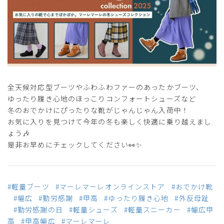
全天候対応型ブーツやふわふわファーのあったかブーツ、
ゆったり履き心地のほっこりコンフォートシューズなど
冬のおでかけにぴったりな靴がじゃんじゃん入荷中！
お気に入りを見つけて今年の冬も楽しく快適に乗り越えまし
ょう🎶
是非お早めにチェックしてください👀✨
#軽量ブーツ
#マーレマーレオンラインストア
#おでかけ靴
#幅広
#勤労感謝
#甲高
#ゆったり履き心地
#外反母趾
#勤労感謝の日
#軽量シューズ
#軽量スニーカー
#幅広甲
高
#甲高幅広
#マーレマーレ