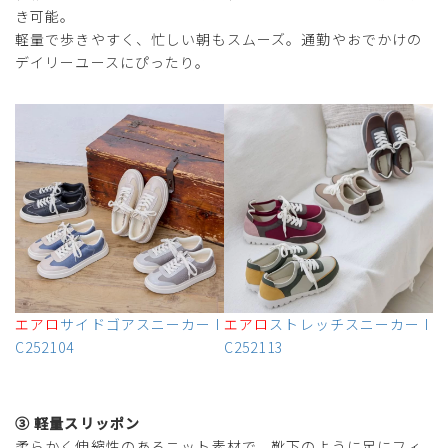
き可能。
軽量で歩きやすく、忙しい朝もスムーズ。通勤やおでかけの
デイリーユースにぴったり。
エアロ
サイドゴアスニーカー I
エアロ
ストレッチスニーカー I
C252104
C252113
③ 軽量スリッポン
柔らかく伸縮性のあるニット素材で、靴下のように足にフィ