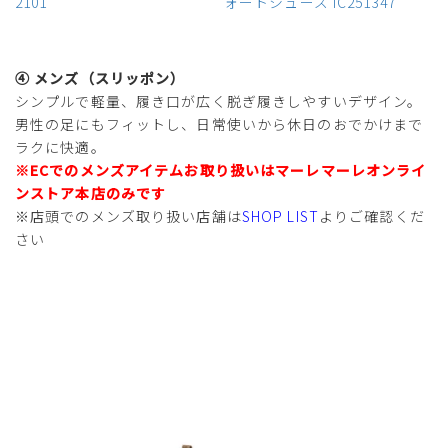
2101
ォートシューズ IC251347
④ メンズ（スリッポン）
シンプルで軽量、履き口が広く脱ぎ履きしやすいデザイン。
男性の足にもフィットし、日常使いから休日のおでかけまで
ラクに快適。
※
ECでのメンズアイテムお取り扱いはマーレマーレオンライ
ンストア本店のみ
です
※店頭でのメンズ取り扱い店舗は
SHOP LIST
よりご確認くだ
さい