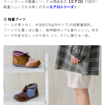
マーレマーレの軽量シリーズは商品名の
【エアロ】
が目印！
軽量シューズをお探しの方は
エアロシリーズ
を✅
① 軽量ブーツ
ソールが柔らかく、片足約206g(Mサイズ)の超軽量設計。
ブーツでも驚くほど軽く、長時間歩いても疲れにくい。秋冬
コーデの足元をしっかり支えつつ、ラクに履ける一足。