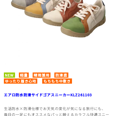
NEW
軽量
晴雨兼用
防滑底
ゆったり履き心地
もちもち中敷き
エアロ防水防滑サイドゴアスニーカーKLZ261103
生活防水×防滑仕様でお天気の変化が気になる旅行にも、
毎日の一足にもオススメなパッと映えるカラフル快適スニー