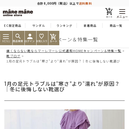
商品を探す
合計8,000円（税込）以上で
送料無料
メニュー
EC限定商品
サンダル
ランキング
新着商品
商品一覧
人気ワード
#コンフォート
#パンプス
#スニーカー
#ブーツ
靴のキャンペーン＆特集一覧
MENU
痛くならない靴ならマーレマーレ公式通販HOME
キャンペーン＆特集一覧
タイプ
靴ブログ
1月の足元トラブルは“寒さ”より“濡れ”が原因？｜冬に後悔しない靴選び
カテゴリー
1月の足元トラブルは“寒さ”より“濡れ”が原因？
｜冬に後悔しない靴選び
特徴
ブランド
カラー