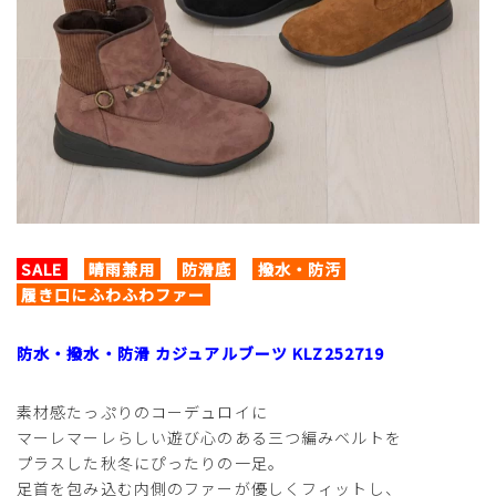
SALE
晴雨兼用
防滑底
撥水・防汚
履き口にふわふわファー
防水・撥水・防滑 カジュアルブーツ KLZ252719
素材感たっぷりのコーデュロイに
マーレマーレらしい遊び心のある三つ編みベルトを
プラスした秋冬にぴったりの一足。
足首を包み込む内側のファーが優しくフィットし、