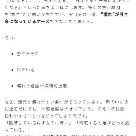
1月になると、「足先が冷える」「外出すると一気に足が冷た
くなる」といった声をよく耳にします。 多くの方が原因
を“寒さ”だと思いがちですが、実はその不調、
“濡れ”が引き
金になっているケース
も少なくありません。
冬は、
雪やみぞれ
冷たい雨
濡れた路面や凍結防止剤
など、足元が濡れやすい条件がそろっています。 靴の中が少
し湿るだけでも、体感温度は大きく下がり、 冷え・不快感・
疲れやすさへとつながってしまうのです。
「防寒しているはずなのに寒い」 「帰宅すると足がどっと疲
れている」