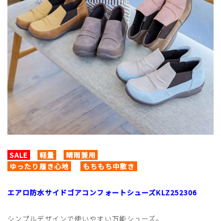
SALE
軽量
晴雨兼用
ゆったり履き心地
もちもち中敷き
エアロ防水サイドゴアコンフォートシューズKLZ252306
シンプルデザインで使いやすい万能シューズ。