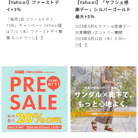
【Yahoo!】ファーストデ
【Yahoo!】「ヤフショ感
イ+3％
謝デー」シルバーゴールド
最大+5％
「毎月1日 ファーストデイ
+3％」キャンペーン Yahoo!店
2026年6月もヤフショ感謝デー
は７/1（水）ファーストデイ開
対象期間 /エントリー期間
催 エントリーし
[
…
]
2026年6月11日（木）0:00～
23
[
…
]