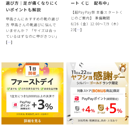
選び方｜足が痛くなりにく
ート くじ 配布中」
いポイントも解説
【超PayPay祭 本番スタートく
じのご案内】 準備期間
甲高さんにおすすめの靴の選び
6/26（金）12:00〜7/9（木）
方 甲高さんの靴選びに悩んで
23
[
…
]
いませんか？ 「サイズは合っ
ているはずなのに甲がきつい」
[
…
]