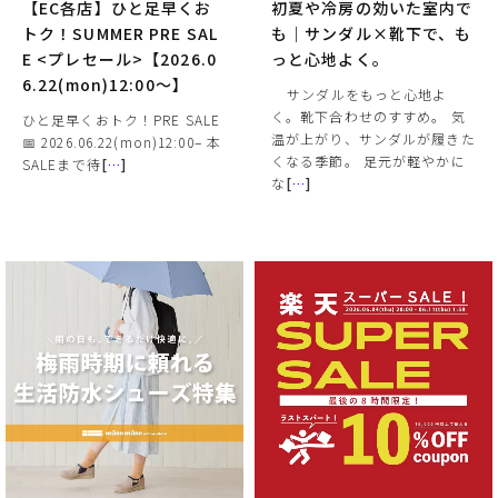
【EC各店】ひと足早くお
初夏や冷房の効いた室内で
トク！SUMMER PRE SAL
も｜サンダル×靴下で、も
E <プレセール>【2026.0
っと心地よく。
6.22(mon)12:00～】
⠀ サンダルをもっと心地よ
く。靴下合わせのすすめ。 気
ひと足早くおトク！PRE SALE
温が上がり、サンダルが履きた
📅 2026.06.22(mon)12:00– 本
くなる季節。 足元が軽やかに
SALEまで待
[
…
]
な
[
…
]