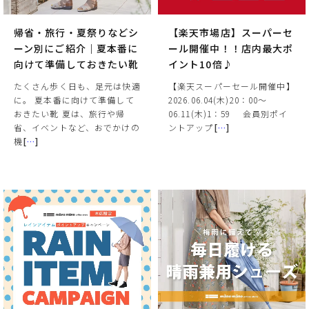
帰省・旅行・夏祭りなどシ
【楽天市場店】スーパーセ
ーン別にご紹介｜夏本番に
ール開催中！！店内最大ポ
向けて準備しておきたい靴
イント10倍♪
たくさん歩く日も、足元は快適
【楽天スーパーセール開催中】
に。 夏本番に向けて準備して
2026.06.04(木)20：00～
おきたい靴 夏は、旅行や帰
06.11(木)1：59 会員別ポイ
省、イベントなど、おでかけの
ントアップ
[
…
]
機
[
…
]