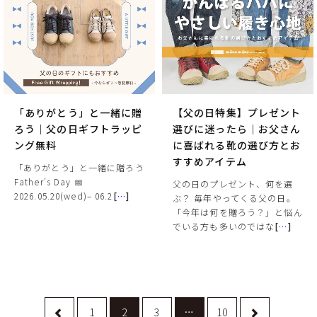
「ありがとう」と一緒に贈
【父の日特集】プレゼント
ろう｜父の日ギフトラッピ
選びに迷ったら｜お父さん
ング無料
に喜ばれる靴の選び方とお
すすめアイテム
「ありがとう」と一緒に贈ろう
Father's Day 📅
父の日のプレゼント、何を選
2026.05.20(wed)– 06.2
[
…
]
ぶ？ 毎年やってくる父の日。
「今年は何を贈ろう？」と悩ん
でいる方も多いのではな
[
…
]
1
2
3
…
10