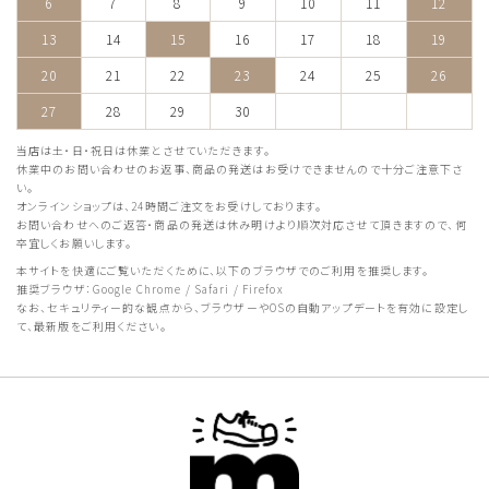
6
7
8
9
10
11
12
13
14
15
16
17
18
19
20
21
22
23
24
25
26
27
28
29
30
当店は土・日・祝日は休業とさせていただきます。
休業中のお問い合わせのお返事、商品の発送はお受けできませんので十分ご注意下さ
い。
オンラインショップは、24時間ご注文をお受けしております。
お問い合わせへのご返答・商品の発送は休み明けより順次対応させて頂きますので、何
卒宜しくお願いします。
本サイトを快適にご覧いただくために、以下のブラウザでのご利用を推奨します。
推奨ブラウザ：Google Chrome / Safari / Firefox
なお、セキュリティー的な観点から、ブラウザーやOSの自動アップデートを有効に設定し
て、最新版をご利用ください。