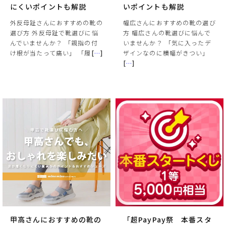
にくいポイントも解説
いポイントも解説
外反母趾さんにおすすめの靴の
幅広さんにおすすめの靴の選び
選び方 外反母趾で靴選びに悩
方 幅広さんの靴選びに悩んで
んでいませんか？ 「親指の付
いませんか？ 「気に入ったデ
け根が当たって痛い」 「履
[
…
]
ザインなのに横幅がきつい」
[
…
]
サイズ
ヒールの高さ
絞り込んで検索する
甲高さんにおすすめの靴の
「超PayPay祭 本番スタ