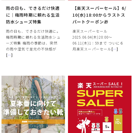
雨の日も、できるだけ快適
【楽天スーパーセール】6/
に｜梅雨時期に頼れる生活
10(水)18:00からラストス
防水シューズ特集
パートクーポン🎁
雨の日も、できるだけ快適に。
楽天スーパーセール
梅雨時期に頼れる生活防水シュ
2025.06.04(木)20:00～
ーズ特集 梅雨の季節は、突然
06.11(木)1：59まで ついに６
の雨や湿気で足元の不快感が
月楽天スーパーセール
[
…
]
[
…
]