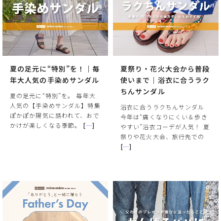
夏の足元に“特別”を！｜毎
夏祭り・花火大会から普段
年大人気の手染めサンダル
使いまで｜浴衣に合うラク
ちんサンダル
夏の足元に“特別”を。 毎年大
人気の【手染めサンダル】特集
浴衣に合うラクちんサンダル
ぽかぽか陽気に誘われて、おで
今年は“痛くなりにくい＆歩き
かけが楽しくなる季節。
[
…
]
やすい”浴衣コーデが人気！ 夏
祭りや花火大会、旅行先での
[
…
]