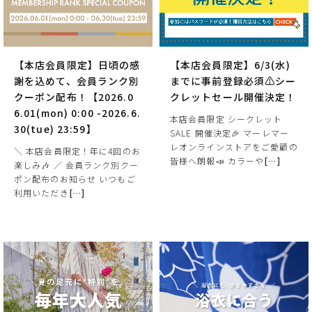
【本店会員限定】日頃の感
【本店会員限定】6/3(水)
謝を込めて、会員ランク別
までに事前登録必須⚠️シー
クーポン配布！【2026.0
クレットセール開催決定！
6.01(mon) 0:00 -2026.6.
本店会員限定 シークレット
30(tue) 23:59】
SALE 開催決定🎉 マーレマー
レオンラインストアをご愛顧の
＼ 本店会員限定！年に4回のお
皆様へ朗報📣 カラーや
[
…
]
楽しみ🎶 ／ 会員ランク別クー
ポン配布のお知らせ いつもご
利用いただき
[
…
]