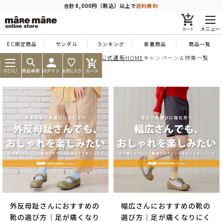
商品を探す
合計8,000円（税込）以上で
送料無料
メニュー
EC限定商品
サンダル
ランキング
新着商品
商品一覧
痛くならない靴ならマーレマーレ公式通販HOME
キャンペーン＆特集一覧
人気ワード
#コンフォート
#パンプス
#スニーカー
#ブーツ
MENU
タイプ
カテゴリー
特徴
ブランド
外反母趾さんにおすすめの
幅広さんにおすすめの靴の
カラー
靴の選び方｜足が痛くなり
選び方｜足が痛くなりにく