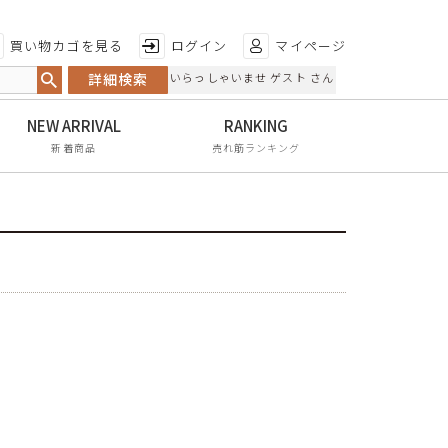
特徴から探す
買い物カゴを見る
ログイン
マイページ
詳細検索
いらっしゃいませ ゲスト さん
日本製
手染め
新着商品
売れ筋ランキング
甲高・幅広
レイン対応
軽量
屈曲性
リンクコーデ
エイジレス