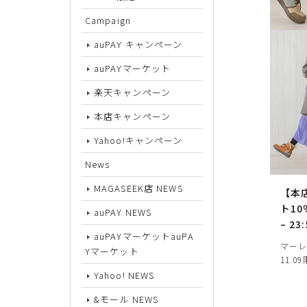
Campaign
サイズから探す
auPAY キャンペーン
auPAYマーケット
22cm
楽天キャンペーン
22.5cm
本店キャンペーン
23cm
Yahoo!キャンペーン
23.5cm
News
24cm
MAGASEEK店 NEWS
【本
24.5cm
ト10
auPAY NEWS
– 23
25cm
auPAYマーケットauPA
マーレ
Yマーケット
25.5cm
11.0
Yahoo! NEWS
26cm
&モール NEWS