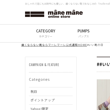
おしゃれで足にもお財布にも優しい、痛くならない靴でおなじみの 「maRe m
タイプから探す
検
Women
Men
カテゴリー
パンプス
All
痛くならない靴ならマーレマーレ公式通販HOME
#いい靴の日
ブランドから探す
##い
CAMPAIGN & FEATURE
mâRe mâRe
Categories
mâRe sophis
mâRe aero
祝日
Paddington Terrace
ポイントアップ
Yahoo!限定