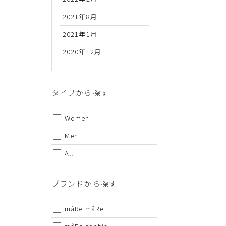
2021年8月
2021年1月
2020年12月
代金のお支払い方法について
クレジットカード・銀行振込（前払い）・Amazonペイ・
金引換の中からお好きな決済方法をお選びいただけます。
タイプから探す
Women
Men
All
ご注意事項
ブランドから探す
・セール/アウトレット商品の交換・返品は原則としてご
・掲載されております商品の色はPCモニターにより色目
mâRe mâRe
・掲載されております画像を許可無くご使用にならないで