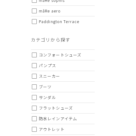
mâRe sophis
・仕様および外観・価格は予告なく変更されることがあり
・当オンラインストアと実店舗では、一部商品にて割引率
mâRe aero
・ご試着につきましては必ず屋内でお願いします。
Paddington Terrace
カテゴリから探す
コンフォートシューズ
パンプス
スニーカー
ブーツ
サンダル
フラットシューズ
防水レインアイテム
アウトレット