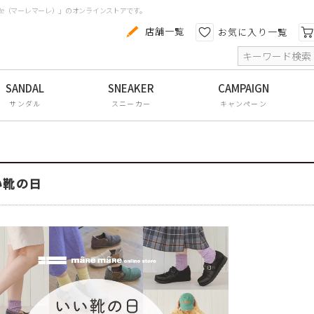
aRe（マーレマーレ）」のオンラインストアです。
カテゴリから探す
色から探す
店舗一覧
お気に入り一覧
索
コンフォートシューズ
パンプス
サンダル
スニーカー
キャンペーン
スニーカー
ブーツ
サンダル
い靴の日
フラットシューズ
防水レインアイテム
アウトレット
その他・小物