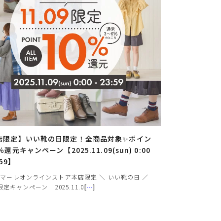
ヒールの高さから探す
1㎝未満
1cm以上2cm未満
2cm以上3cm未満
3cm以上4cm未満
4cm以上5cm未満
店限定】いい靴の日限定！全商品対象✨ポイン
5cm以上6cm未満
％還元キャンペーン【2025.11.09(sun) 0:00
:59】
6cm以上7cm未満
マーレオンラインストア本店限定 ＼ いい靴の日 ／
7cm以上8cm未満
9限定キャンペーン ⠀2025.11.0
[
…
]
8cm以上