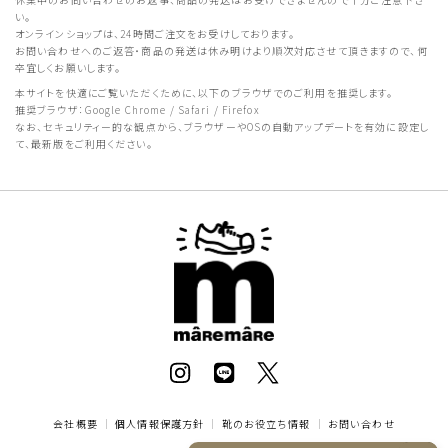
い。
オンラインショップは、24時間ご注文をお受けしております。
お問い合わせへのご返答・商品の発送は休み明けより順次対応させて頂きますので、何
卒宜しくお願いします。
本サイトを快適にご覧いただくために、以下のブラウザでのご利用を推奨します。
推奨ブラウザ：Google Chrome / Safari / Firefox
なお、セキュリティー的な観点から、ブラウザーやOSの自動アップデートを有効に設定し
て、最新版をご利用ください。
会社概要
｜
個人情報保護方針
｜
靴のお役立ち情報
｜
お問い合わせ