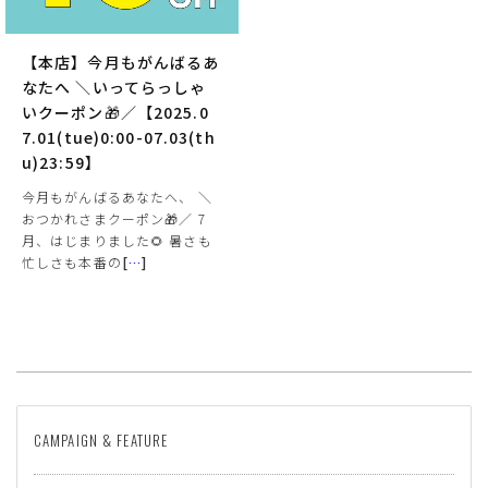
【本店】今月もがんばるあ
なたへ ＼いってらっしゃ
いクーポン🎁／【2025.0
7.01(tue)0:00-07.03(th
u)23:59】
今月もがんばるあなたへ、 ＼
おつかれさまクーポン🎁／ 7
月、はじまりました🌻 暑さも
サイズ
忙しさも本番の
[
…
]
ヒールの高さ
絞り込んで検索する
CAMPAIGN & FEATURE