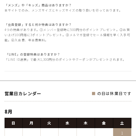
「メンズ」や「キッズ」商品はありますか？
本サイトでのみ、メンズサイズとキッズサイズの取り扱いを行っております。
「会員登録」すると何か特典はありますか？
4つの特典があります。①メンバー登録時に500円分のポイントプレゼント。②お買
い上げ100円毎に3ポイントプレゼント。③メルマガ登録でセール情報を早く入手可
能。④入会費、年会費無料。
「LINE」の登録特典はありますか？
「LINE ID連携」で最大1,300円分のポイントやクーポンがプレゼントされます。
営業日カレンダー
■
の日は休業日です
8月
日
月
火
水
木
金
土
1