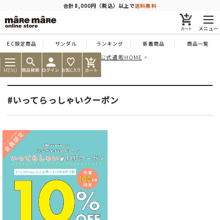
商品を探す
合計8,000円（税込）以上で
送料無料
メニュー
EC限定商品
サンダル
ランキング
新着商品
商品一覧
痛くならない靴ならマーレマーレ公式通販HOME
人気ワード
#コンフォート
#パンプス
#スニーカー
#ブーツ
いってらっしゃいクーポン
MENU
タイプ
#いってらっしゃいクーポン
カテゴリー
特徴
ブランド
カラー