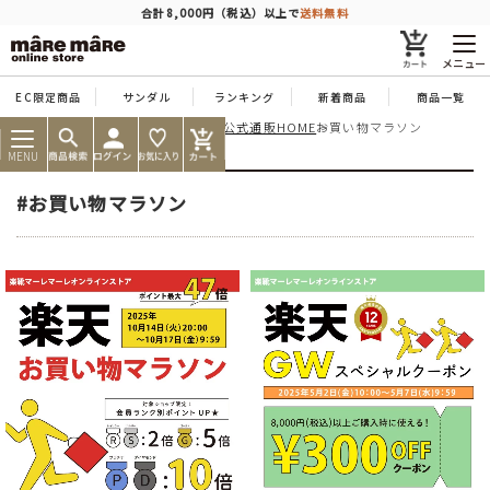
商品を探す
合計8,000円（税込）以上で
送料無料
メニュー
EC限定商品
サンダル
ランキング
新着商品
商品一覧
痛くならない靴ならマーレマーレ公式通販HOME
お買い物マラソン
人気ワード
#コンフォート
#パンプス
#スニーカー
#ブーツ
MENU
タイプ
#お買い物マラソン
カテゴリー
特徴
ブランド
カラー