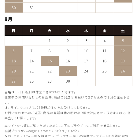
30
31
9月
日
月
火
水
木
金
土
1
2
3
4
5
6
7
8
9
10
11
12
13
14
15
16
17
18
19
20
21
22
23
24
25
26
27
28
29
30
当店は土・日・祝日は休業とさせていただきます。
休業中のお問い合わせのお返事、商品の発送はお受けできませんので十分ご注意下さ
い。
オンラインショップは、24時間ご注文をお受けしております。
お問い合わせへのご返答・商品の発送は休み明けより順次対応させて頂きますので、何
卒宜しくお願いします。
本サイトを快適にご覧いただくために、以下のブラウザでのご利用を推奨します。
推奨ブラウザ：Google Chrome / Safari / Firefox
なお、セキュリティー的な観点から、ブラウザーやOSの自動アップデートを有効に設定し