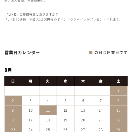
能。④入会費、年会費無料。
「LINE」の登録特典はありますか？
「LINE ID連携」で最大1,300円分のポイントやクーポンがプレゼントされます。
営業日カレンダー
■
の日は休業日です
8月
日
月
火
水
木
金
土
1
2
3
4
5
6
7
8
9
10
11
12
13
14
15
16
17
18
19
20
21
22
23
24
25
26
27
28
29