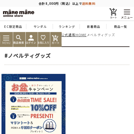
商品を探す
合計8,000円（税込）以上で
送料無料
メニュー
EC限定商品
サンダル
ランキング
新着商品
商品一覧
痛くならない靴ならマーレマーレ公式通販HOME
ノベルティグッズ
人気ワード
#コンフォート
#パンプス
#スニーカー
#ブーツ
MENU
タイプ
#ノベルティグッズ
カテゴリー
特徴
ブランド
カラー