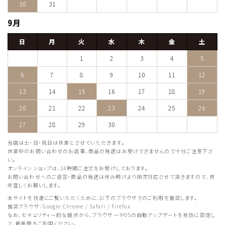
30
31
9月
日
月
火
水
木
金
土
1
2
3
4
5
6
7
8
9
10
11
12
13
14
15
16
17
18
19
20
21
22
23
24
25
26
27
28
29
30
当店は土・日・祝日は休業とさせていただきます。
休業中のお問い合わせのお返事、商品の発送はお受けできませんので十分ご注意下さ
い。
オンラインショップは、24時間ご注文をお受けしております。
お問い合わせへのご返答・商品の発送は休み明けより順次対応させて頂きますので、何
卒宜しくお願いします。
本サイトを快適にご覧いただくために、以下のブラウザでのご利用を推奨します。
推奨ブラウザ：Google Chrome / Safari / Firefox
なお、セキュリティー的な観点から、ブラウザーやOSの自動アップデートを有効に設定し
て、最新版をご利用ください。