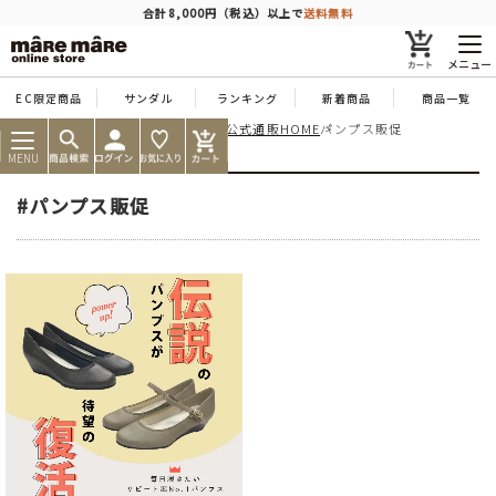
商品を探す
合計8,000円（税込）以上で
送料無料
メニュー
EC限定商品
サンダル
ランキング
新着商品
商品一覧
痛くならない靴ならマーレマーレ公式通販HOME
パンプス販促
人気ワード
#コンフォート
#パンプス
#スニーカー
#ブーツ
MENU
タイプ
#パンプス販促
カテゴリー
特徴
ブランド
カラー