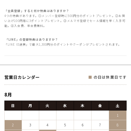
「会員登録」すると何か特典はありますか？
4つの特典があります。①メンバー登録時に500円分のポイントプレゼント。②お買
い上げ100円毎に3ポイントプレゼント。③メルマガ登録でセール情報を早く入手可
能。④入会費、年会費無料。
「LINE」の登録特典はありますか？
「LINE ID連携」で最大1,300円分のポイントやクーポンがプレゼントされます。
営業日カレンダー
■
の日は休業日です
8月
日
月
火
水
木
金
土
1
2
3
4
5
6
7
8