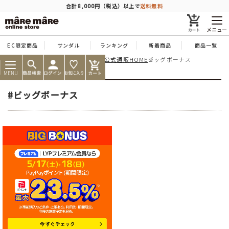
商品を探す
合計8,000円（税込）以上で
送料無料
メニュー
EC限定商品
サンダル
ランキング
新着商品
商品一覧
痛くならない靴ならマーレマーレ公式通販HOME
ビッグボーナス
人気ワード
#コンフォート
#パンプス
#スニーカー
#ブーツ
MENU
タイプ
#ビッグボーナス
カテゴリー
特徴
ブランド
カラー