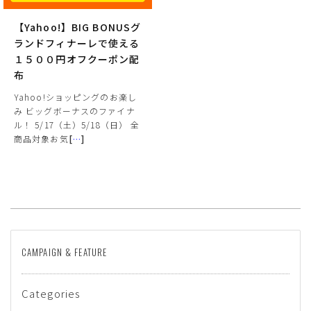
【Yahoo!】BIG BONUSグ
ランドフィナーレで使える
１５００円オフクーポン配
布
Yahoo!ショッピングのお楽し
み ビッグボーナスのファイナ
ル！ 5/17（土）5/18（日） 全
商品対象お気
[
…
]
サイズ
ヒールの高さ
CAMPAIGN & FEATURE
絞り込んで検索する
Categories