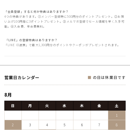
「会員登録」すると何か特典はありますか？
4つの特典があります。①メンバー登録時に500円分のポイントプレゼント。②お買
い上げ100円毎に3ポイントプレゼント。③メルマガ登録でセール情報を早く入手可
能。④入会費、年会費無料。
「LINE」の登録特典はありますか？
「LINE ID連携」で最大1,300円分のポイントやクーポンがプレゼントされます。
営業日カレンダー
■
の日は休業日です
8月
日
月
火
水
木
金
土
1
2
3
4
5
6
7
8