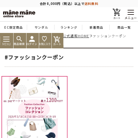
商品を探す
合計8,000円（税込）以上で
送料無料
メニュー
EC限定商品
サンダル
ランキング
新着商品
商品一覧
痛くならない靴ならマーレマーレ公式通販HOME
ファッションクーポン
人気ワード
#コンフォート
#パンプス
#スニーカー
#ブーツ
MENU
タイプ
#ファッションクーポン
カテゴリー
特徴
ブランド
カラー