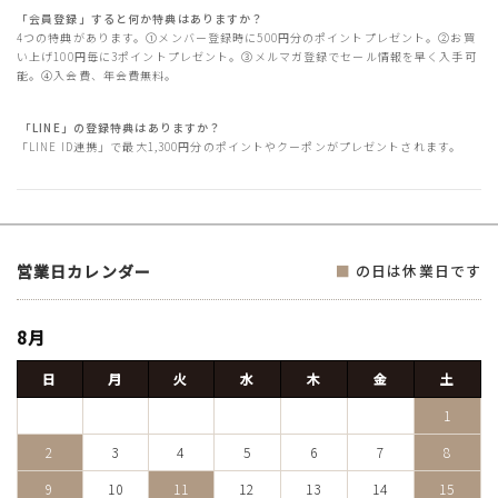
「会員登録」すると何か特典はありますか？
4つの特典があります。①メンバー登録時に500円分のポイントプレゼント。②お買
い上げ100円毎に3ポイントプレゼント。③メルマガ登録でセール情報を早く入手可
能。④入会費、年会費無料。
「LINE」の登録特典はありますか？
「LINE ID連携」で最大1,300円分のポイントやクーポンがプレゼントされます。
営業日カレンダー
■
の日は休業日です
8月
日
月
火
水
木
金
土
1
2
3
4
5
6
7
8
9
10
11
12
13
14
15