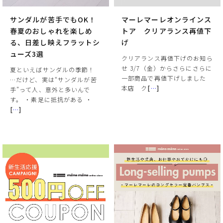
サンダルが苦手でもOK！
マーレマーレオンラインス
春夏のおしゃれを楽しめ
トア クリアランス再値下
る、日差し映えフラットシ
げ
ューズ3選
クリアランス再値下げのお知ら
せ 3/7（金）からさらにさらに
夏といえばサンダルの季節！
一部商品で再値下げしました
…だけど、実は“サンダルが苦
本店 ク
[
…
]
手”って人、意外と多いんで
す。 ・素足に抵抗がある ・
[
…
]
サイズ
ヒールの高さ
絞り込んで検索する