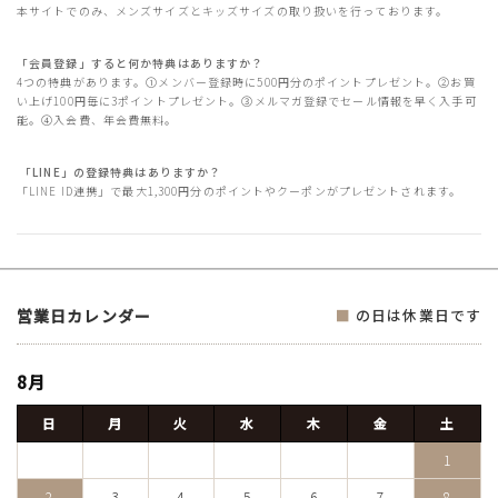
本サイトでのみ、メンズサイズとキッズサイズの取り扱いを行っております。
「会員登録」すると何か特典はありますか？
4つの特典があります。①メンバー登録時に500円分のポイントプレゼント。②お買
い上げ100円毎に3ポイントプレゼント。③メルマガ登録でセール情報を早く入手可
能。④入会費、年会費無料。
「LINE」の登録特典はありますか？
「LINE ID連携」で最大1,300円分のポイントやクーポンがプレゼントされます。
営業日カレンダー
■
の日は休業日です
8月
日
月
火
水
木
金
土
1
2
3
4
5
6
7
8