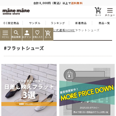
商品を探す
合計8,000円（税込）以上で
送料無料
メニュー
EC限定商品
サンダル
ランキング
新着商品
商品一覧
痛くならない靴ならマーレマーレ公式通販HOME
フラットシューズ
人気ワード
#コンフォート
#パンプス
#スニーカー
#ブーツ
MENU
タイプ
#フラットシューズ
カテゴリー
特徴
ブランド
カラー