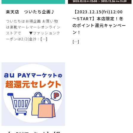
楽天店 ついたち企画♪
【2023.12.15(fri)12:00
～START】本店限定！冬
ついたちはお得企画 お買い物
のポイント還元キャンペー
は楽靴マーレマーレオンライン
ン！
ストアで ▼ファッションク
ーポンは2/2(金)9：
[
…
]
[
…
]
サイズ
ヒールの高さ
絞り込んで検索する