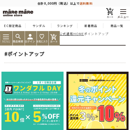
商品を探す
合計8,000円（税込）以上で
送料無料
メニュー
EC限定商品
サンダル
ランキング
新着商品
商品一覧
痛くならない靴ならマーレマーレ公式通販HOME
ポイントアップ
人気ワード
#コンフォート
#パンプス
#スニーカー
#ブーツ
MENU
タイプ
#ポイントアップ
カテゴリー
特徴
ブランド
カラー