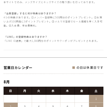
本サイトでのみ、メンズサイズとキッズサイズの取り扱いを行っております。
「会員登録」すると何か特典はありますか？
4つの特典があります。①メンバー登録時に500円分のポイントプレゼント。②お買
い上げ100円毎に3ポイントプレゼント。③メルマガ登録でセール情報を早く入手可
能。④入会費、年会費無料。
「LINE」の登録特典はありますか？
「LINE ID連携」で最大1,300円分のポイントやクーポンがプレゼントされます。
営業日カレンダー
■
の日は休業日です
8月
日
月
火
水
木
金
土
1
2
3
4
5
6
7
8