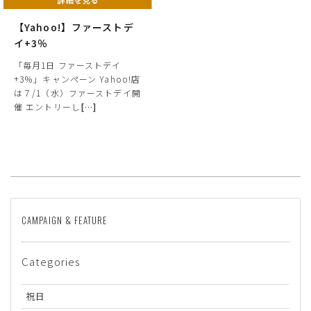
【Yahoo!】ファーストデ
イ+3％
「毎月1日 ファーストデイ
+3％」キャンペーン Yahoo!店
は７/1（水）ファーストデイ開
催 エントリーし
[
…
]
サイズ
ヒールの高さ
CAMPAIGN & FEATURE
絞り込んで検索する
Categories
祝日