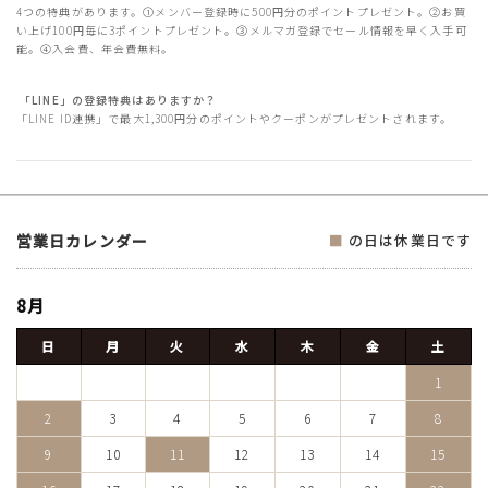
4つの特典があります。①メンバー登録時に500円分のポイントプレゼント。②お買
い上げ100円毎に3ポイントプレゼント。③メルマガ登録でセール情報を早く入手可
能。④入会費、年会費無料。
「LINE」の登録特典はありますか？
「LINE ID連携」で最大1,300円分のポイントやクーポンがプレゼントされます。
営業日カレンダー
■
の日は休業日です
8月
日
月
火
水
木
金
土
1
2
3
4
5
6
7
8
9
10
11
12
13
14
15