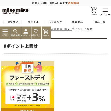
商品を探す
合計8,000円（税込）以上で
送料無料
メニュー
EC限定商品
サンダル
ランキング
新着商品
商品一覧
痛くならない靴ならマーレマーレ公式通販HOME
ポイント上乗せ
人気ワード
#コンフォート
#パンプス
#スニーカー
#ブーツ
MENU
タイプ
#ポイント上乗せ
カテゴリー
特徴
ブランド
カラー