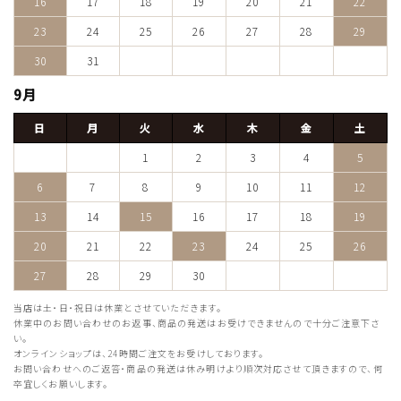
16
17
18
19
20
21
22
23
24
25
26
27
28
29
30
31
9月
日
月
火
水
木
金
土
1
2
3
4
5
6
7
8
9
10
11
12
13
14
15
16
17
18
19
20
21
22
23
24
25
26
27
28
29
30
当店は土・日・祝日は休業とさせていただきます。
休業中のお問い合わせのお返事、商品の発送はお受けできませんので十分ご注意下さ
い。
オンラインショップは、24時間ご注文をお受けしております。
お問い合わせへのご返答・商品の発送は休み明けより順次対応させて頂きますので、何
卒宜しくお願いします。