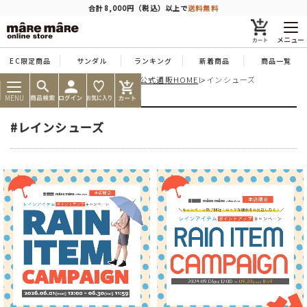
商品を探す
合計8,000円（税込）以上で
送料無料
メニュー
EC限定商品
サンダル
ランキング
新着商品
商品一覧
痛くならない靴ならマーレマーレ公式通販HOME
レインシューズ
人気ワード
#コンフォート
#パンプス
#スニーカー
#ブーツ
MENU
タイプ
#レインシューズ
カテゴリー
特徴
ブランド
カラー