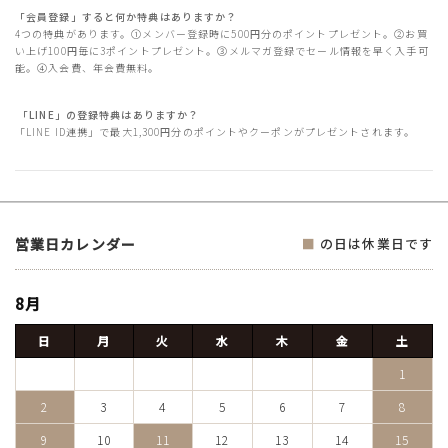
「会員登録」すると何か特典はありますか？
4つの特典があります。①メンバー登録時に500円分のポイントプレゼント。②お買
い上げ100円毎に3ポイントプレゼント。③メルマガ登録でセール情報を早く入手可
能。④入会費、年会費無料。
「LINE」の登録特典はありますか？
「LINE ID連携」で最大1,300円分のポイントやクーポンがプレゼントされます。
営業日カレンダー
■
の日は休業日です
8月
日
月
火
水
木
金
土
1
2
3
4
5
6
7
8
9
10
11
12
13
14
15