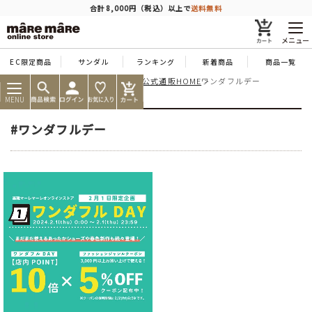
商品を探す
合計8,000円（税込）以上で
送料無料
メニュー
EC限定商品
サンダル
ランキング
新着商品
商品一覧
痛くならない靴ならマーレマーレ公式通販HOME
ワンダフルデー
人気ワード
#コンフォート
#パンプス
#スニーカー
#ブーツ
MENU
タイプ
#ワンダフルデー
カテゴリー
特徴
ブランド
カラー