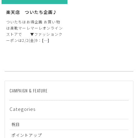
楽天店 ついたち企画♪
ついたちはお得企画 お買い物
は楽靴マーレマーレオンライン
ストアで ▼ファッションク
ーポンは2/2(金)9：
[
…
]
サイズ
CAMPAIGN & FEATURE
ヒールの高さ
Categories
絞り込んで検索する
祝日
ポイントアップ