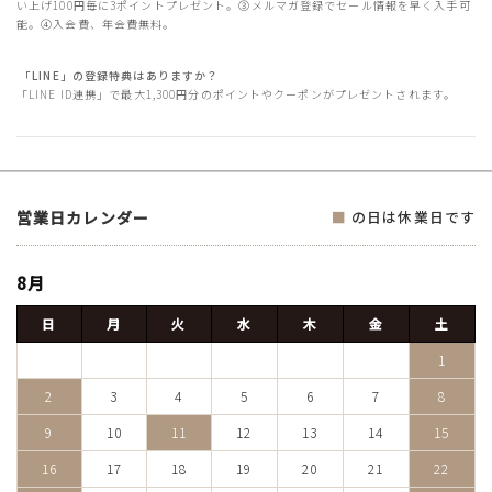
い上げ100円毎に3ポイントプレゼント。③メルマガ登録でセール情報を早く入手可
能。④入会費、年会費無料。
「LINE」の登録特典はありますか？
「LINE ID連携」で最大1,300円分のポイントやクーポンがプレゼントされます。
営業日カレンダー
■
の日は休業日です
8月
日
月
火
水
木
金
土
1
2
3
4
5
6
7
8
9
10
11
12
13
14
15
16
17
18
19
20
21
22