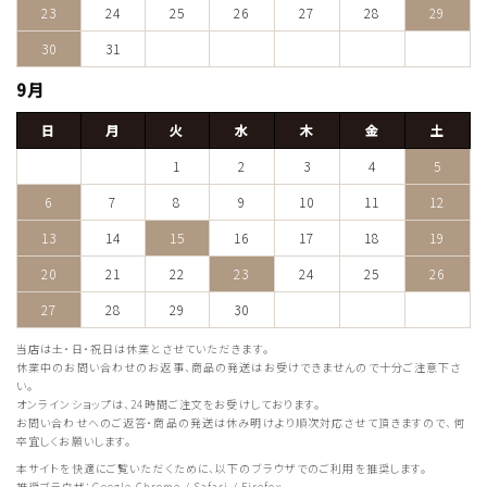
23
24
25
26
27
28
29
30
31
9月
日
月
火
水
木
金
土
1
2
3
4
5
6
7
8
9
10
11
12
13
14
15
16
17
18
19
20
21
22
23
24
25
26
27
28
29
30
当店は土・日・祝日は休業とさせていただきます。
休業中のお問い合わせのお返事、商品の発送はお受けできませんので十分ご注意下さ
い。
オンラインショップは、24時間ご注文をお受けしております。
お問い合わせへのご返答・商品の発送は休み明けより順次対応させて頂きますので、何
卒宜しくお願いします。
本サイトを快適にご覧いただくために、以下のブラウザでのご利用を推奨します。
推奨ブラウザ：Google Chrome / Safari / Firefox