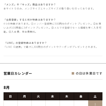
「メンズ」や「キッズ」商品はありますか？
本サイトでのみ、メンズサイズとキッズサイズの取り扱いを行っております。
「会員登録」すると何か特典はありますか？
4つの特典があります。①メンバー登録時に500円分のポイントプレゼント。②お買
い上げ100円毎に3ポイントプレゼント。③メルマガ登録でセール情報を早く入手可
能。④入会費、年会費無料。
「LINE」の登録特典はありますか？
「LINE ID連携」で最大1,300円分のポイントやクーポンがプレゼントされます。
営業日カレンダー
■
の日は休業日です
8月
日
月
火
水
木
金
土
1