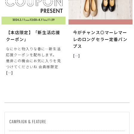
【本店限定】「新生活応援
今がチャンス◎マーレマー
クーポン」
レのロングセラー定番パン
プス
なにかと物入りな春に…新生活
応援クーポンを配布します。
[
…
]
是非この機会にお気に入りを見
つけてくださいね 会員様限定
[
…
]
CAMPAIGN & FEATURE