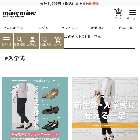
商品を探す
合計8,000円（税込）以上で
送料無料
メニュー
EC限定商品
サンダル
ランキング
新着商品
商品一覧
痛くならない靴ならマーレマーレ公式通販HOME
入学式
人気ワード
#コンフォート
#パンプス
#スニーカー
#ブーツ
MENU
タイプ
#入学式
カテゴリー
特徴
ブランド
カラー