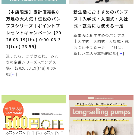
【本店限定】累計販売数8
新生活におすすめのパンプ
万足の大人気！伝説のパン
ス｜入学式・入園式・入社
プスシリーズ｜ポイントプ
式・就活にも使える一足
レゼントキャンペーン【20
新生活におすすめのパンプス
26.03.19(thu) 0:00-03.3
｜入学式・入園式・入社式・就
1(tue) 23:59】
活にも使える一足 4月は、
新しい生活が本格的に始
[
…
]
迷ったら、まずはこれ。 みん
なの定番シリーズ -パンプス
編- 【2026.03.19(thu) 0:00-
サイズ
03
[
…
]
ヒールの高さ
絞り込んで検索する