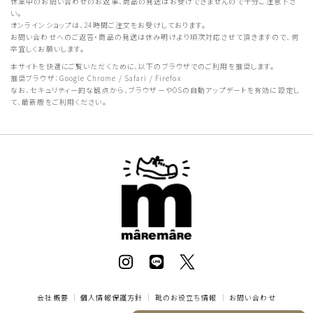
休業中のお問い合わせのお返事、商品の発送はお受けできませんので十分ご注意下さ
い。
オンラインショップは、24時間ご注文をお受けしております。
お問い合わせへのご返答・商品の発送は休み明けより順次対応させて頂きますので、何
卒宜しくお願いします。
本サイトを快適にご覧いただくために、以下のブラウザでのご利用を推奨します。
推奨ブラウザ：Google Chrome / Safari / Firefox
なお、セキュリティー的な観点から、ブラウザーやOSの自動アップデートを有効に設定し
て、最新版をご利用ください。
会社概要
｜
個人情報保護方針
｜
靴のお役立ち情報
｜
お問い合わせ