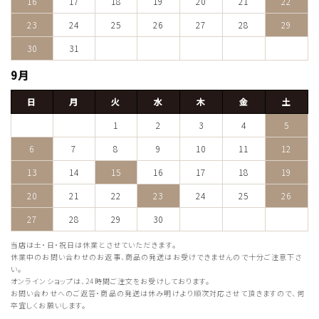
16
17
18
19
20
21
22
23
24
25
26
27
28
29
30
31
9月
日
月
火
水
木
金
土
1
2
3
4
5
6
7
8
9
10
11
12
13
14
15
16
17
18
19
20
21
22
23
24
25
26
27
28
29
30
当店は土・日・祝日は休業とさせていただきます。
休業中のお問い合わせのお返事、商品の発送はお受けできませんので十分ご注意下さ
い。
オンラインショップは、24時間ご注文をお受けしております。
お問い合わせへのご返答・商品の発送は休み明けより順次対応させて頂きますので、何
卒宜しくお願いします。