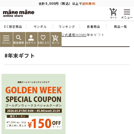
商品を探す
合計8,000円（税込）以上で
送料無料
メニュー
EC限定商品
サンダル
ランキング
新着商品
商品一覧
痛くならない靴ならマーレマーレ公式通販HOME
年末ギフト
人気ワード
#コンフォート
#パンプス
#スニーカー
#ブーツ
MENU
タイプ
#年末ギフト
カテゴリー
特徴
ブランド
カラー