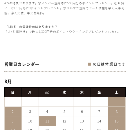
4つの特典があります。①メンバー登録時に500円分のポイントプレゼント。②お買
い上げ100円毎に3ポイントプレゼント。③メルマガ登録でセール情報を早く入手可
能。④入会費、年会費無料。
「LINE」の登録特典はありますか？
「LINE ID連携」で最大1,300円分のポイントやクーポンがプレゼントされます。
営業日カレンダー
■
の日は休業日です
8月
日
月
火
水
木
金
土
1
2
3
4
5
6
7
8
9
10
11
12
13
14
15