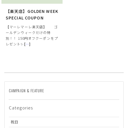
【楽天店】GOLDEN WEEK
SPECIAL COUPON
【マーレマーレ楽天店】 ゴ
ールデンウィークだけの特
別！！ 150円オフクーポンをプ
レゼント✨
[
…
]
サイズ
ヒールの高さ
CAMPAIGN & FEATURE
絞り込んで検索する
Categories
祝日