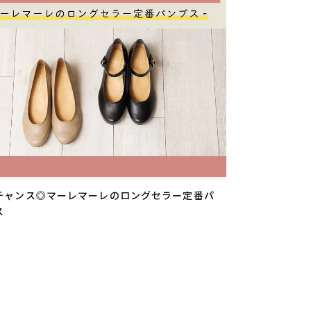
ヒールの高さから探す
1㎝未満
1cm以上2cm未満
2cm以上3cm未満
3cm以上4cm未満
4cm以上5cm未満
チャンス◎マーレマーレのロングセラー定番パ
5cm以上6cm未満
ス
6cm以上7cm未満
7cm以上8cm未満
8cm以上