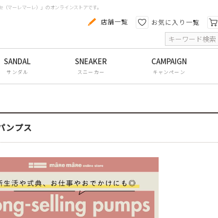
aRe（マーレマーレ）」のオンラインストアです。
カテゴリから探す
色から探す
店舗一覧
お気に入り一覧
索
コンフォートシューズ
パンプス
サンダル
スニーカー
キャンペーン
スニーカー
ブーツ
サンダル
パンプス
フラットシューズ
防水レインアイテム
アウトレット
その他・小物