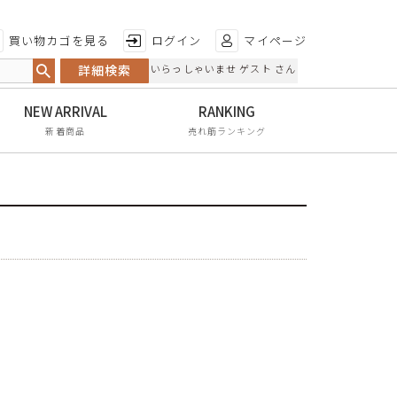
特徴から探す
買い物カゴを見る
ログイン
マイページ
詳細検索
いらっしゃいませ ゲスト さん
日本製
手染め
新着商品
売れ筋ランキング
甲高・幅広
レイン対応
軽量
屈曲性
リンクコーデ
エイジレス