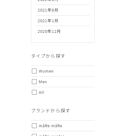
2021年8月
2021年1月
2020年12月
代金のお支払い方法について
クレジットカード・銀行振込（前払い）・Amazonペイ・
金引換の中からお好きな決済方法をお選びいただけます。
タイプから探す
Women
Men
All
ご注意事項
ブランドから探す
・セール/アウトレット商品の交換・返品は原則としてご
・掲載されております商品の色はPCモニターにより色目
mâRe mâRe
・掲載されております画像を許可無くご使用にならないで