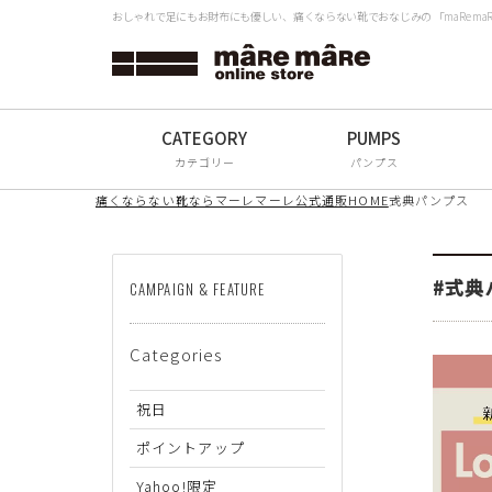
おしゃれで足にもお財布にも優しい、痛くならない靴でおなじみの 「maRe m
タイプから探す
検
Women
Men
カテゴリー
パンプス
All
痛くならない靴ならマーレマーレ公式通販HOME
式典パンプス
ブランドから探す
#式典
CAMPAIGN & FEATURE
mâRe mâRe
Categories
mâRe sophis
mâRe aero
祝日
Paddington Terrace
ポイントアップ
Yahoo!限定