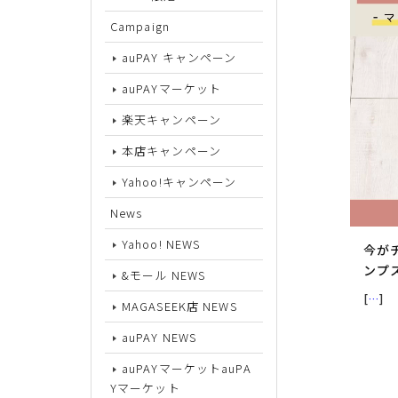
Campaign
サイズから探す
auPAY キャンペーン
auPAYマーケット
22cm
楽天キャンペーン
22.5cm
本店キャンペーン
23cm
Yahoo!キャンペーン
23.5cm
News
24cm
Yahoo! NEWS
今が
24.5cm
ンプ
&モール NEWS
[
…
]
25cm
MAGASEEK店 NEWS
25.5cm
auPAY NEWS
auPAYマーケットauPA
26cm
Yマーケット