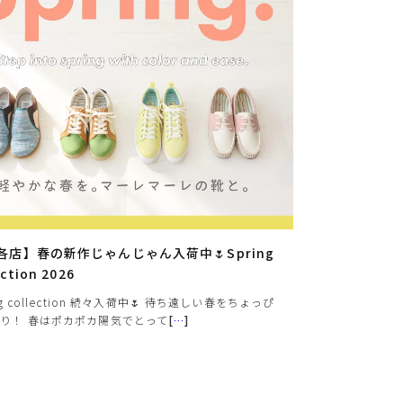
ヒールの高さから探す
1㎝未満
1cm以上2cm未満
2cm以上3cm未満
3cm以上4cm未満
4cm以上5cm未満
各店】春の新作じゃんじゃん入荷中🌷Spring
5cm以上6cm未満
ection 2026
ng collection 続々入荷中🌷 待ち遠しい春をちょっぴ
6cm以上7cm未満
り！ 春はポカポカ陽気でとって
[
…
]
7cm以上8cm未満
8cm以上