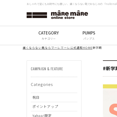
おしゃれで足にもお財布にも優しい、痛くならない靴でおなじみの 「maRe m
タイプから探す
検
Women
Men
カテゴリー
パンプス
All
痛くならない靴ならマーレマーレ公式通販HOME
新学期
ブランドから探す
#新学
CAMPAIGN & FEATURE
mâRe mâRe
Categories
mâRe sophis
mâRe aero
祝日
Paddington Terrace
ポイントアップ
Yahoo!限定