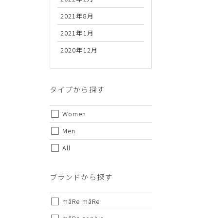
2021年8月
2021年1月
2020年12月
代金のお支払い方法について
クレジットカード・銀行振込（前払い）・Amazonペイ・
金引換の中からお好きな決済方法をお選びいただけます。
タイプから探す
Women
Men
All
ご注意事項
ブランドから探す
・セール/アウトレット商品の交換・返品は原則としてご
・掲載されております商品の色はPCモニターにより色目
mâRe mâRe
・掲載されております画像を許可無くご使用にならないで