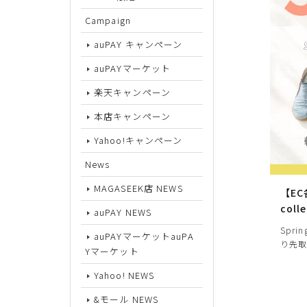
Campaign
サイズから探す
auPAY キャンペーン
auPAYマーケット
22cm
楽天キャンペーン
22.5cm
本店キャンペーン
23cm
Yahoo!キャンペーン
23.5cm
News
24cm
MAGASEEK店 NEWS
【EC
24.5cm
coll
auPAY NEWS
Spri
25cm
auPAYマーケットauPA
り先取
Yマーケット
25.5cm
Yahoo! NEWS
26cm
&モール NEWS