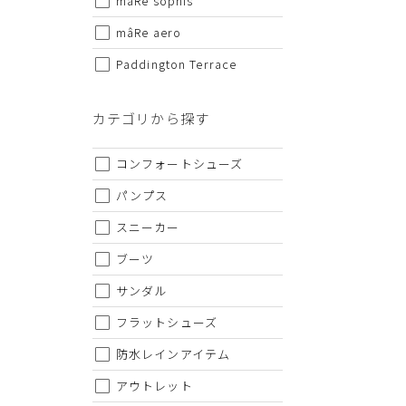
mâRe sophis
・仕様および外観・価格は予告なく変更されることがあり
・当オンラインストアと実店舗では、一部商品にて割引率
mâRe aero
・ご試着につきましては必ず屋内でお願いします。
Paddington Terrace
カテゴリから探す
コンフォートシューズ
パンプス
スニーカー
ブーツ
サンダル
フラットシューズ
防水レインアイテム
アウトレット