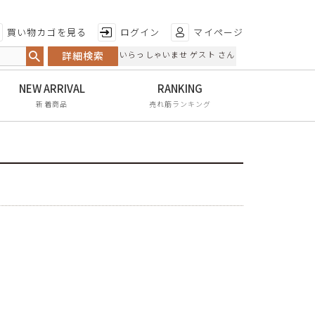
特徴から探す
買い物カゴを見る
ログイン
マイページ
詳細検索
いらっしゃいませ ゲスト さん
日本製
手染め
新着商品
売れ筋ランキング
甲高・幅広
レイン対応
軽量
屈曲性
リンクコーデ
エイジレス