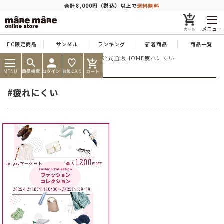
商品を探す
合計8,000円（税込）以上で
送料無料
メニュー
EC限定商品
サンダル
ランキング
新着商品
商品一覧
痛くならない靴ならマーレマーレ公式通販HOME
疲れにくい
人気ワード
#コンフォート
#パンプス
#スニーカー
#ブーツ
MENU
タイプ
#疲れにくい
カテゴリー
特徴
ブランド
カラー