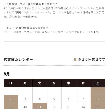
「会員登録」すると何か特典はありますか？
4つの特典があります。①メンバー登録時に500円分のポイントプレゼント。②お買
い上げ100円毎に3ポイントプレゼント。③メルマガ登録でセール情報を早く入手可
能。④入会費、年会費無料。
「LINE」の登録特典はありますか？
「LINE ID連携」で最大1,300円分のポイントやクーポンがプレゼントされます。
営業日カレンダー
■
の日は休業日です
8月
日
月
火
水
木
金
土
1
2
3
4
5
6
7
8
9
10
11
12
13
14
15