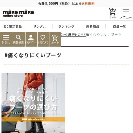
商品を探す
合計8,000円（税込）以上で
送料無料
メニュー
EC限定商品
サンダル
ランキング
新着商品
商品一覧
痛くならない靴ならマーレマーレ公式通販HOME
痛くなりにくいブーツ
人気ワード
#コンフォート
#パンプス
#スニーカー
#ブーツ
MENU
タイプ
#痛くなりにくいブーツ
カテゴリー
特徴
ブランド
カラー