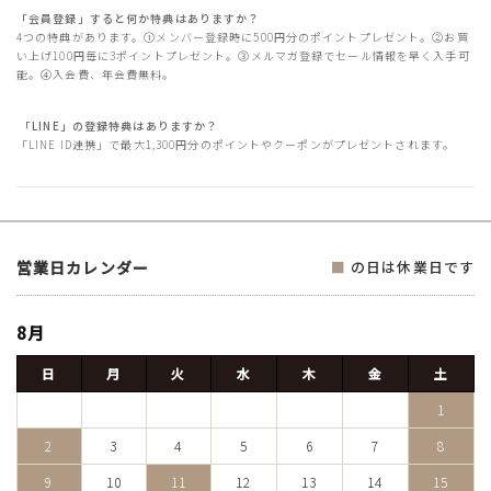
「会員登録」すると何か特典はありますか？
4つの特典があります。①メンバー登録時に500円分のポイントプレゼント。②お買
い上げ100円毎に3ポイントプレゼント。③メルマガ登録でセール情報を早く入手可
能。④入会費、年会費無料。
「LINE」の登録特典はありますか？
「LINE ID連携」で最大1,300円分のポイントやクーポンがプレゼントされます。
営業日カレンダー
■
の日は休業日です
8月
日
月
火
水
木
金
土
1
2
3
4
5
6
7
8
9
10
11
12
13
14
15