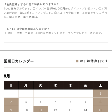
「会員登録」すると何か特典はありますか？
4つの特典があります。①メンバー登録時に500円分のポイントプレゼント。②お買
い上げ100円毎に3ポイントプレゼント。③メルマガ登録でセール情報を早く入手可
能。④入会費、年会費無料。
「LINE」の登録特典はありますか？
「LINE ID連携」で最大1,300円分のポイントやクーポンがプレゼントされます。
営業日カレンダー
■
の日は休業日です
8月
日
月
火
水
木
金
土
1
2
3
4
5
6
7
8
9
10
11
12
13
14
15