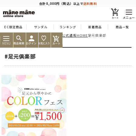
商品を探す
合計8,000円（税込）以上で
送料無料
メニュー
EC限定商品
サンダル
ランキング
新着商品
商品一覧
痛くならない靴ならマーレマーレ公式通販HOME
足元倶楽部
人気ワード
#コンフォート
#パンプス
#スニーカー
#ブーツ
MENU
タイプ
#足元倶楽部
カテゴリー
特徴
ブランド
カラー